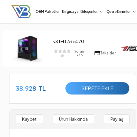
OEM Paketler
Bilgisayar Bileşenleri
Çevre Birimleri
vSTELLAR 5070
Yorum
Taksitler
Yap
38.928
TL
SEPETE EKLE
Kaydet
Ürün Hakkında
Paylaş