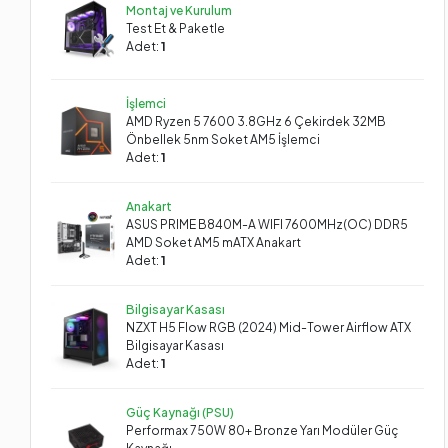
Montaj ve Kurulum
Test Et & Paketle
Adet:
1
İşlemci
AMD Ryzen 5 7600 3.8GHz 6 Çekirdek 32MB
Önbellek 5nm Soket AM5 İşlemci
Adet:
1
Anakart
ASUS PRIME B840M-A WIFI 7600MHz(OC) DDR5
AMD Soket AM5 mATX Anakart
Adet:
1
Bilgisayar Kasası
NZXT H5 Flow RGB (2024) Mid-Tower Airflow ATX
Bilgisayar Kasası
Adet:
1
Güç Kaynağı (PSU)
Performax 750W 80+ Bronze Yarı Modüler Güç