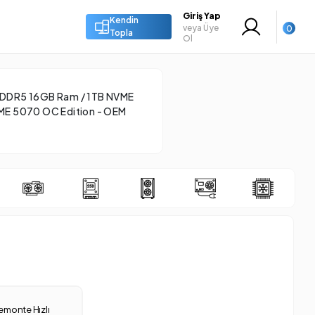
Giriş Yap
Kendin
veya Üye
0
Topla
Ol
 DDR5 16GB Ram / 1TB NVME
ME 5070 OC Edition - OEM
emonte Hızlı