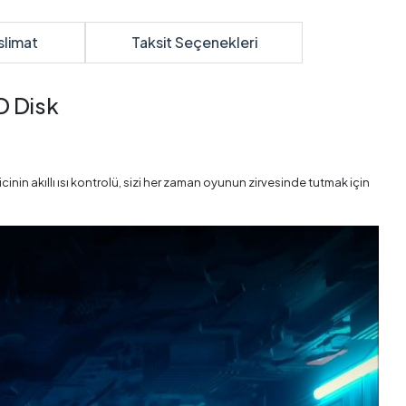
slimat
Taksit Seçenekleri
 Disk
nin akıllı ısı kontrolü, sizi her zaman oyunun zirvesinde tutmak için