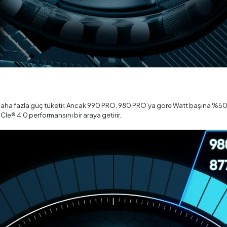
ha fazla güç tüketir. Ancak 990 PRO, 980 PRO’ya göre Watt başına %50’ye v
Ie® 4.0 performansını bir araya getirir.