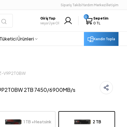
Sipariş Takibi
Yardım Merkezi
İletişim
0
Giriş Yap
Sepetim
veya Üye Ol
0 TL
Tüketici Ürünleri
Kendin Topla
 MZ-V9P2T0BW
9P2T0BW 2TB 7450/6900MB/s
1 TB +Heatsink
2 TB