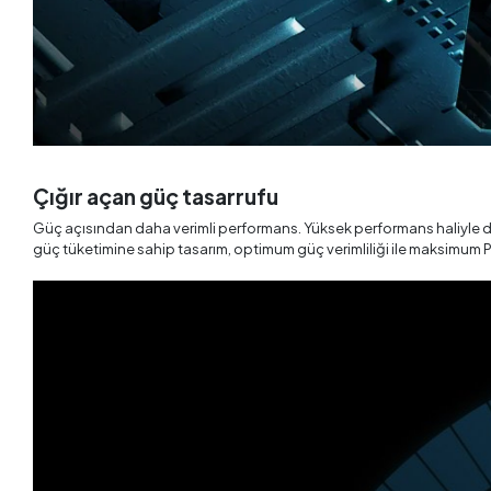
Çığır açan güç tasarrufu
Güç açısından daha verimli performans. Yüksek performans haliyle da
güç tüketimine sahip tasarım, optimum güç verimliliği ile maksimum PC