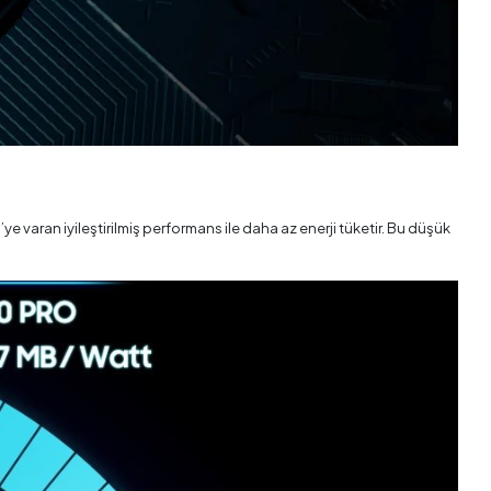
aran iyileştirilmiş performans ile daha az enerji tüketir. Bu düşük