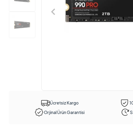
Ücretsiz Kargo
1
Orjinal Ürün Garantisi
S