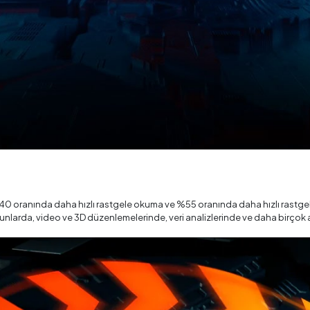
40 oranında daha hızlı rastgele okuma ve %55 oranında daha hızlı rastge
larda, video ve 3D düzenlemelerinde, veri analizlerinde ve daha birçok ala