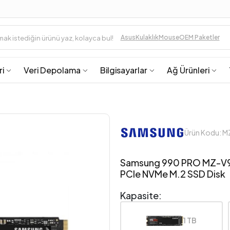
Asus
Kulaklık
Mouse
OEM Paketler
ri
Veri Depolama
Bilgisayarlar
Ağ Ürünleri
Ürün Kodu:
Samsung 990 PRO MZ-V
PCIe NVMe M.2 SSD Disk
Kapasite:
1 TB