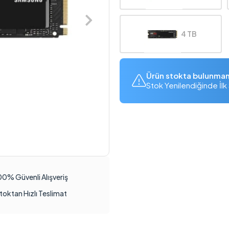
4 TB
Ürün stokta bulunma
Stok Yenilendiğinde İlk 
00% Güvenli Alışveriş
toktan Hızlı Teslimat