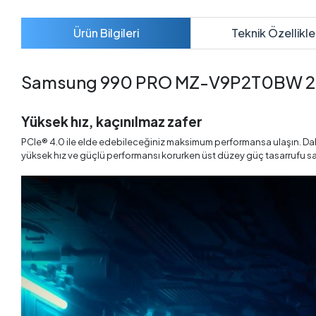
Ürün Bilgileri
Teknik Özellikle
Samsung 990 PRO MZ-V9P2T0BW 2T
Yüksek hız, kaçınılmaz zafer
PCIe® 4.0 ile elde edebileceğiniz maksimum performansa ulaşın. Daha uz
yüksek hız ve güçlü performansı korurken üst düzey güç tasarrufu sa