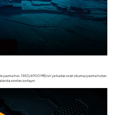
le yazma hızı. 7450/6900 MB/sn’ye kadar sıralı okuma/yazma hızları
nda sınırları zorlayın.