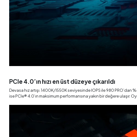
PCIe 4.0’ın hızı en üst düzeye çıkarıldı
Devasa hız artışı. 1400K/1550K seviyesinde IOPS ile 980 PRO’dan %
ise PCIe® 4.0’ın maksimum performansına yakın bir değere ulaşır. Oyun