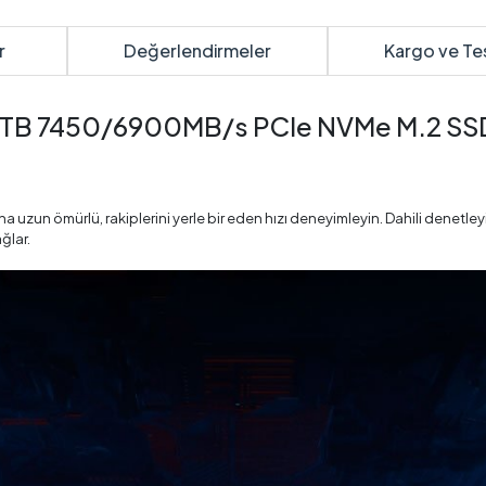
r
Değerlendirmeler
Kargo ve Te
B 7450/6900MB/s PCIe NVMe M.2 SSD
un ömürlü, rakiplerini yerle bir eden hızı deneyimleyin. Dahili denetleyici
ğlar.