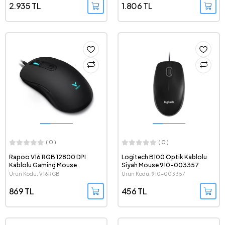
2.935 TL
1.806 TL
( 0 )
( 0 )
Rapoo V16 RGB 12800 DPI
Logitech B100 Optik Kablolu
Kablolu Gaming Mouse
Siyah Mouse 910-003357
Ürün Kodu: V16RGB
Ürün Kodu: 910-003357
869 TL
456 TL