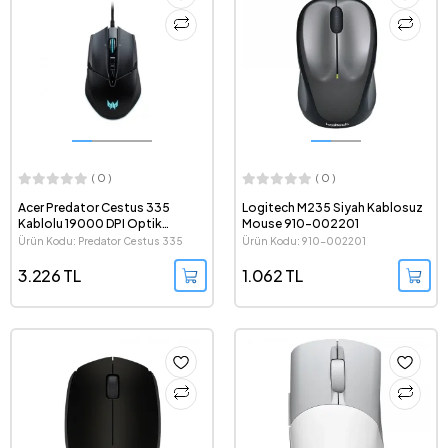
( 0 )
( 0 )
Acer Predator Cestus 335
Logitech M235 Siyah Kablosuz
Kablolu 19000 DPI Optik
Mouse 910-002201
Oyuncu Mouse
Ürün Kodu: Predator Cestus 335
Ürün Kodu: 910-002201
3.226 TL
1.062 TL