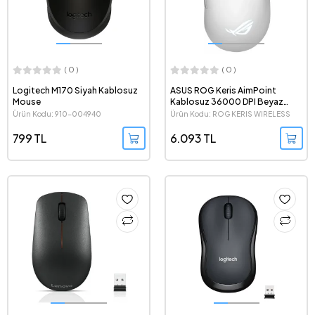
( 0 )
( 0 )
Logitech M170 Siyah Kablosuz
ASUS ROG Keris AimPoint
Mouse
Kablosuz 36000 DPI Beyaz
Gaming Mouse
Ürün Kodu: 910-004940
Ürün Kodu: ROG KERIS WIRELESS
AIMPOINT - BEYAZ
799 TL
6.093 TL