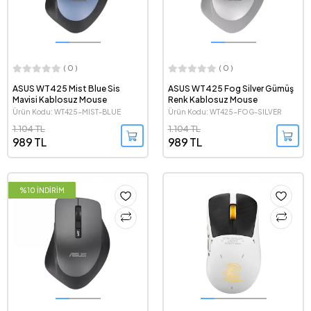
( 0 )
( 0 )
ASUS WT425 Mist Blue Sis
ASUS WT425 Fog Silver Gümüş
Mavisi Kablosuz Mouse
Renk Kablosuz Mouse
Ürün Kodu: WT425-MIST-BLUE
Ürün Kodu: WT425-FOG-SILVER
1.104 TL
1.104 TL
989 TL
989 TL
%10 İNDİRİM