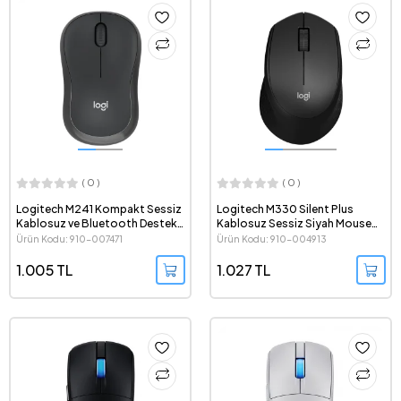
( 0 )
( 0 )
Logitech M241 Kompakt Sessiz
Logitech M330 Silent Plus
Kablosuz ve Bluetooth Destekli
Kablosuz Sessiz Siyah Mouse
Siyah Mouse 910-007471
910-004913
Ürün Kodu: 910-007471
Ürün Kodu: 910-004913
1.005 TL
1.027 TL