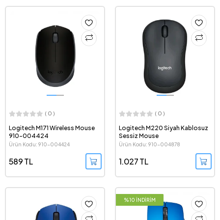
( 0 )
( 0 )
Logitech M171 Wireless Mouse
Logitech M220 Siyah Kablosuz
910-004424
Sessiz Mouse
Ürün Kodu: 910-004424
Ürün Kodu: 910-004878
589 TL
1.027 TL
%10 İNDİRİM