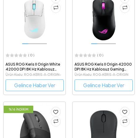
( 0 )
( 0 )
ASUS ROG Keris II Origin White
ASUS ROG Keris II Origin 42000
42000 DPI 8K Hz Kablosuz
DPI 8K Hz Kablosuz Gaming
Beyaz Gaming Mouse
Mouse
Ürün Kodu: ROG-KERIS-II-ORIGIN-
Ürün Kodu: ROG-KERIS-II-ORIGIN
WHITE
Gelince Haber Ver
Gelince Haber Ver
%16 İNDİRİM