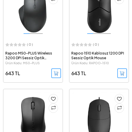
( 0 )
( 0 )
Rapoo M50-PLUS Wireless
Rapoo 1510 Kablosuz 1200 DPI
3200 DPI Sessiz Optik
Sessiz Optik Mouse
Kablosuz Mouse
Ürün Kodu: M50-PLUS
Ürün Kodu: RAPOO-1510
643 TL
643 TL