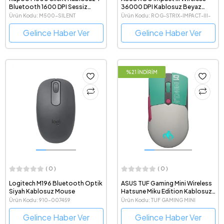
Bluetooth 1600 DPI Sessiz
36000 DPI Kablosuz Beyaz
Optik Mouse
Gaming Mouse
Ürün Kodu: M500-SILENT
Ürün Kodu: ROG-STRIX-IMPACT-III-
WL-WHITE-EDITION
Gelince Haber Ver
Gelince Haber Ver
%21 İNDİRİM
( 0 )
( 0 )
Logitech M196 Bluetooth Optik
ASUS TUF Gaming Mini Wireless
Siyah Kablosuz Mouse
Hatsune Miku Edition Kablosuz
Gaming Mouse
Ürün Kodu: 910-007459
Ürün Kodu: TUF GAMING MINI
WIRELESS MIKU EDITION
Gelince Haber Ver
Gelince Haber Ver