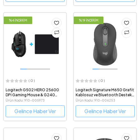
%4 İNDİRİM
%19 İNDİRİM
( 0 )
( 0 )
Logitech G502 HERO 25600
Logitech Signature M650 Grafit
DPI Gaming Mouse & G240
Kablosuz ve Bluetooth Destekli
280x340 mm. Gaming Mouse
Mouse
Ürün Kodu: 910-005973
Ürün Kodu: 910-006253
Pad Bundle
Gelince Haber Ver
Gelince Haber Ver