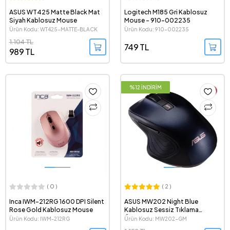
ASUS WT425 Matte Black Mat
Logitech M185 Gri Kablosuz
Siyah Kablosuz Mouse
Mouse - 910-002235
Ürün Kodu: WT425-MATTE-BLACK
Ürün Kodu: 910-002235
1.104 TL
749 TL
989 TL
%12 İNDİRİM
( 0 )
( 2 )
Inca IWM-212RG 1600 DPI Silent
ASUS MW202 Night Blue
Rose Gold Kablosuz Mouse
Kablosuz Sessiz Tıklama
Özellikli Mouse
Ürün Kodu: IWM-212RG
Ürün Kodu: MW202-GM