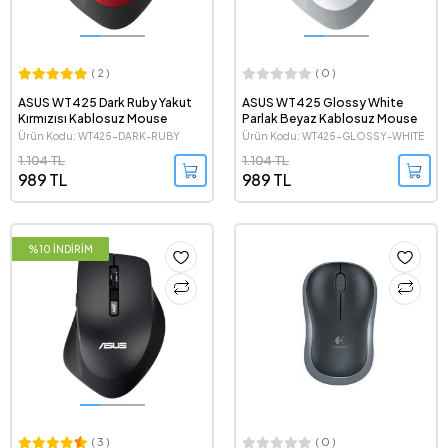
( 2 )
( 0 )
ASUS WT425 Dark Ruby Yakut
ASUS WT425 Glossy White
Kırmızısı Kablosuz Mouse
Parlak Beyaz Kablosuz Mouse
Ürün Kodu: WT425-DARK-RUBY
Ürün Kodu: WT425-GLOSSY-WHITE
1.104 TL
1.104 TL
989 TL
989 TL
%10 İNDİRİM
( 3 )
( 0 )