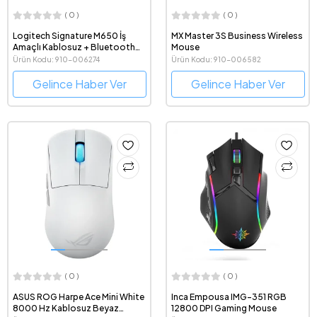
( 0 )
( 0 )
Logitech Signature M650 İş
MX Master 3S Business Wireless
Amaçlı Kablosuz + Bluetooth
Mouse
Mouse
Ürün Kodu: 910-006274
Ürün Kodu: 910-006582
Gelince Haber Ver
Gelince Haber Ver
( 0 )
( 0 )
ASUS ROG Harpe Ace Mini White
Inca Empousa IMG-351 RGB
8000 Hz Kablosuz Beyaz
12800 DPI Gaming Mouse