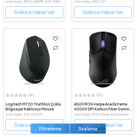
Gaming Mouse
Ürün Kodu: ROG-HARPE-ACE-MINI-
Ürün Kodu: IMG-351
WHITE
Gelince Haber Ver
Gelince Haber Ver
( 0 )
( 0 )
Logitech M720 Triathlon Çoklu
ASUS ROG Harpe Ace Extreme
Bilgisayar Kablosuz Mouse
42000 DPI Karbon Fiber Gaming
Mouse
Ürün Kodu: 910-004791
Ürün Kodu: ROG Harpe Ace Extreme
Gelince Haber Ver
Gelince Haber Ver
Filtreleme
Sıralama