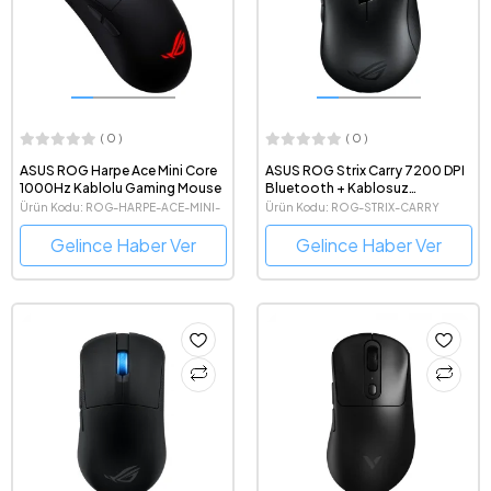
( 0 )
( 0 )
ASUS ROG Harpe Ace Mini Core
ASUS ROG Strix Carry 7200 DPI
1000Hz Kablolu Gaming Mouse
Bluetooth + Kablosuz
Ergonomik Optik Gaming
Ürün Kodu: ROG-HARPE-ACE-MINI-
Ürün Kodu: ROG-STRIX-CARRY
Mouse
CORE
Gelince Haber Ver
Gelince Haber Ver