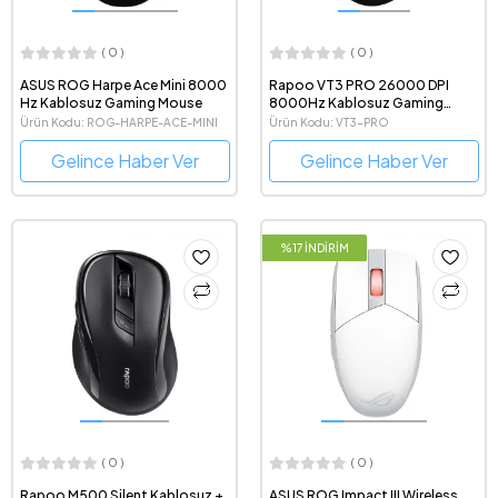
( 0 )
( 0 )
ASUS ROG Harpe Ace Mini 8000
Rapoo VT3 PRO 26000 DPI
Hz Kablosuz Gaming Mouse
8000Hz Kablosuz Gaming
Mouse
Ürün Kodu: ROG-HARPE-ACE-MINI
Ürün Kodu: VT3-PRO
Gelince Haber Ver
Gelince Haber Ver
%17 İNDİRİM
( 0 )
( 0 )
Rapoo M500 Silent Kablosuz +
ASUS ROG Impact III Wireless