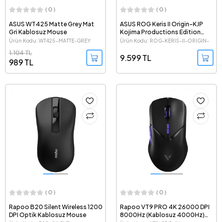
( 0 )
( 0 )
ASUS WT425 Matte Grey Mat
ASUS ROG Keris II Origin-KJP
Gri Kablosuz Mouse
Kojima Productions Edition
42000 DPI 8000 Hz Aimpoint
Ürün Kodu: WT425-MATTE-GREY
Ürün Kodu: ROG-KERIS-II-ORIGIN-
Pro Kablosuz Beyaz Gaming
KJP/WHT
1.104 TL
Mouse
9.599 TL
989 TL
( 0 )
( 0 )
Rapoo B20 Silent Wireless 1200
Rapoo VT9 PRO 4K 26000 DPI
DPI Optik Kablosuz Mouse
8000Hz (Kablosuz 4000Hz)