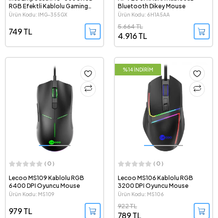
RGB Efektli Kablolu Gaming
Bluetooth Dikey Mouse
Mouse
Ürün Kodu: IMG-355GX
Ürün Kodu: 6H1A5AA
5.664 TL
749 TL
4.916 TL
%14 İNDİRİM
( 0 )
( 0 )
Lecoo MS109 Kablolu RGB
Lecoo MS106 Kablolu RGB
6400 DPI Oyuncu Mouse
3200 DPI Oyuncu Mouse
Ürün Kodu: MS109
Ürün Kodu: MS106
922 TL
979 TL
789 TL