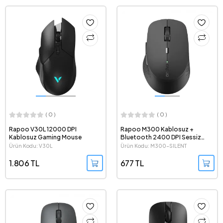
( 0 )
( 0 )
Rapoo V30L 12000 DPI
Rapoo M300 Kablosuz +
Kablosuz Gaming Mouse
Bluetooth 2400 DPI Sessiz
Optik Mouse
Ürün Kodu: V30L
Ürün Kodu: M300-SILENT
1.806 TL
677 TL