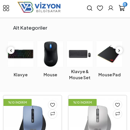
0
Alt Kategoriler
Klavye &
G
Klavye
Mouse
Mouse Pad
Mouse Set
K
%10 İNDİRİM
%10 İNDİRİM