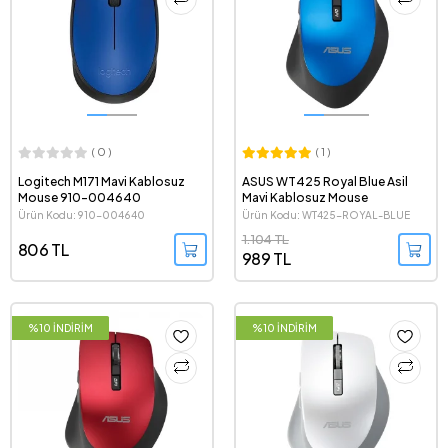
( 0 )
( 1 )
Logitech M171 Mavi Kablosuz
ASUS WT425 Royal Blue Asil
Mouse 910-004640
Mavi Kablosuz Mouse
Ürün Kodu: 910-004640
Ürün Kodu: WT425-ROYAL-BLUE
1.104 TL
806 TL
989 TL
%10 İNDİRİM
%10 İNDİRİM