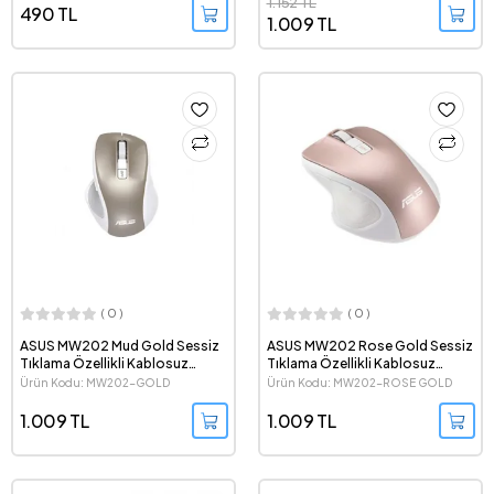
1.152 TL
490 TL
1.009 TL
( 0 )
( 0 )
ASUS MW202 Mud Gold Sessiz
ASUS MW202 Rose Gold Sessiz
Tıklama Özellikli Kablosuz
Tıklama Özellikli Kablosuz
Optik Mouse
Optik Mouse
Ürün Kodu: MW202-GOLD
Ürün Kodu: MW202-ROSE GOLD
1.009 TL
1.009 TL