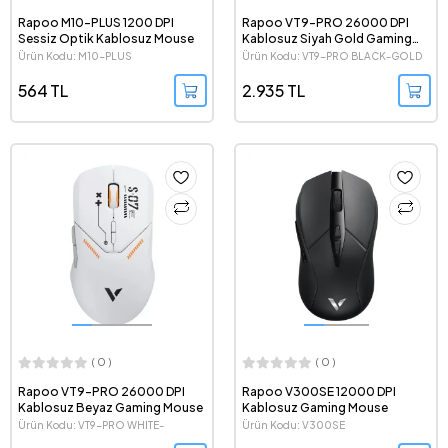
Rapoo M10-PLUS 1200 DPI
Rapoo VT9-PRO 26000 DPI
Sessiz Optik Kablosuz Mouse
Kablosuz Siyah Gold Gaming
Mouse
Ürün Kodu: M10-PLUS
Ürün Kodu: VT9-PRO BLACK-GOLD
564 TL
2.935 TL
( 0 )
( 0 )
Rapoo VT9-PRO 26000 DPI
Rapoo V300SE 12000 DPI
Kablosuz Beyaz Gaming Mouse
Kablosuz Gaming Mouse
Ürün Kodu: VT9-PRO WHITE-
Ürün Kodu: V300SE
ORANGE