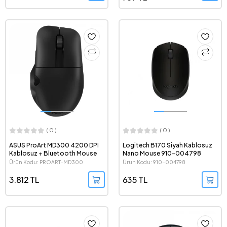
( 0 )
( 0 )
ASUS ProArt MD300 4200 DPI
Logitech B170 Siyah Kablosuz
Kablosuz + Bluetooth Mouse
Nano Mouse 910-004798
Ürün Kodu: PROART-MD300
Ürün Kodu: 910-004798
3.812 TL
635 TL