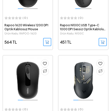
( 0 )
( 0 )
Rapoo 1620 Wireless 1200 DPI
Rapoo N100C USB Type-C
Optik Kablosuz Mouse
1000 DPI Sessiz Optik Kablolu
Mouse
Ürün Kodu: RAPOO-1620
Ürün Kodu: N100C
564 TL
451 TL
( 0 )
( 0 )