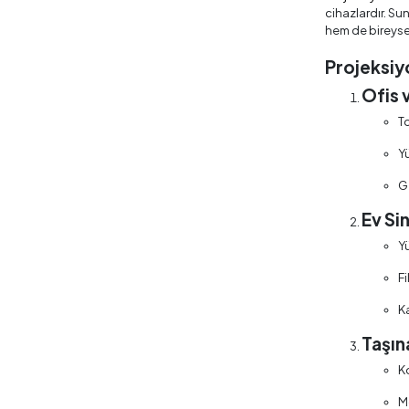
cihazlardır. Su
hem de bireysel
Projeksiyo
Ofis 
To
Y
Ge
Ev Si
Y
F
K
Taşın
Ko
Mo