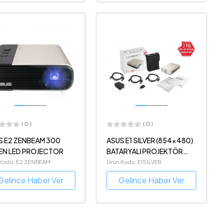
( 0 )
( 0 )
ENBEAM 300
ASUS E1 SILVER (854x480)
EN LED PROJECTOR
BATARYALI PROJEKTÖR
30000 SAAT 100ANSİ
 Kodu: E2 ZENBEAM
Ürün Kodu: E1SILVER
LÜMEN
Gelince Haber Ver
Gelince Haber Ver