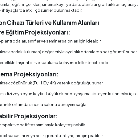
numlar, eğitim içerikleri, sinema keyfi ya da toplantılar gibi farklı amaçl
 ihtiyaçlarda etkili çözümler bulunmaktadır.
n Cihazı Türleri ve Kullanım Alanları
ve Eğitim Projeksiyonları:
plantı odaları, sınıflar ve seminer salonları için idealdir
üksek parlaklık (lumen) değerleriyle aydınlık ortamlarda net görüntü sunar
nellikle taşınabilir ve kurulumu kolay modeller tercih edilir
nema Projeksiyonları:
üksek çözünürlük (Full HD / 4K) ve renk doğruluğu sunar
ilm, dizi veya oyun keyfini büyük ekranda yaşamak isteyen kullanıcılar içi
aranlık ortamda sinema salonu deneyimi sağlar
abilir Projeksiyonlar:
mpakt ve hafif tasarımlarıyla kolay taşınabilir
bil sunumlar veya anlık görüntü ihtiyaçları için pratiktir