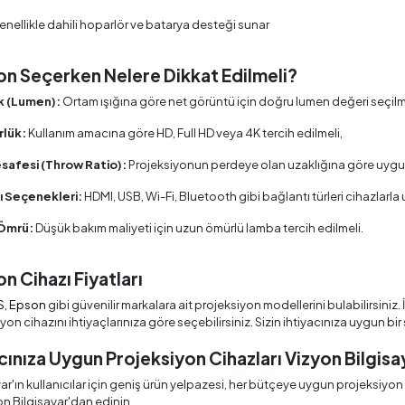
enellikle dahili hoparlör ve batarya desteği sunar
on Seçerken Nelere Dikkat Edilmeli?
ık (Lumen):
Ortam ışığına göre net görüntü için doğru lumen değeri seçilm
lük:
Kullanım amacına göre HD, Full HD veya 4K tercih edilmeli,
safesi (Throw Ratio):
Projeksiyonun perdeye olan uzaklığına göre uygu
ı Seçenekleri:
HDMI, USB, Wi-Fi, Bluetooth gibi bağlantı türleri cihazlarla
Ömrü:
Düşük bakım maliyeti için uzun ömürlü lamba tercih edilmeli.
n Cihazı Fiyatları
S
,
Epson
gibi güvenilir markalara ait projeksiyon modellerini bulabilirsiniz.
on cihazını ihtiyaçlarınıza göre seçebilirsiniz. Sizin ihtiyacınıza uygun bi
cınıza Uygun Projeksiyon Cihazları Vizyon Bilgisa
ar'ın kullanıcılar için geniş ürün yelpazesi, her bütçeye uygun projeksiyon c
n Bilgisayar'dan edinin.