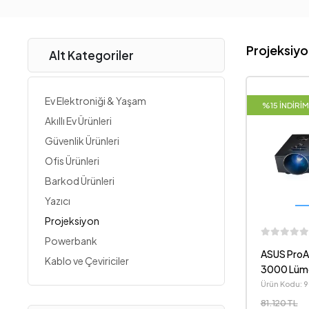
Projeksiyo
Alt Kategoriler
Ev Elektroniği & Yaşam
%15 İNDİRİM
Akıllı Ev Ürünleri
Güvenlik Ürünleri
Ofis Ürünleri
Barkod Ürünleri
Yazıcı
Projeksiyon
Powerbank
ASUS ProA
Kablo ve Çeviriciler
3000 Lüme
Projeksiyo
Ürün Kodu:
81.120 TL