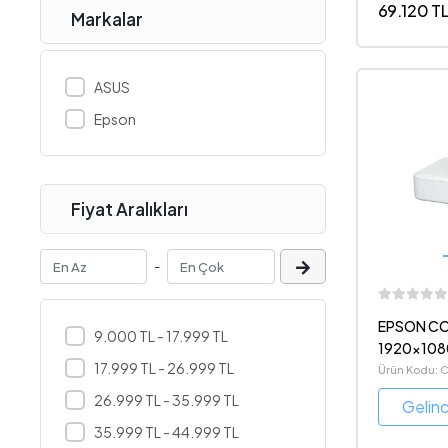
69.120 T
Markalar
ASUS
Epson
Fiyat Aralıkları
-
EPSON CO
9.000 TL - 17.999 TL
1920x108
17.999 TL - 26.999 TL
ANDROID 
Ürün Kodu:
PROJEKSI
26.999 TL - 35.999 TL
Gelin
35.999 TL - 44.999 TL