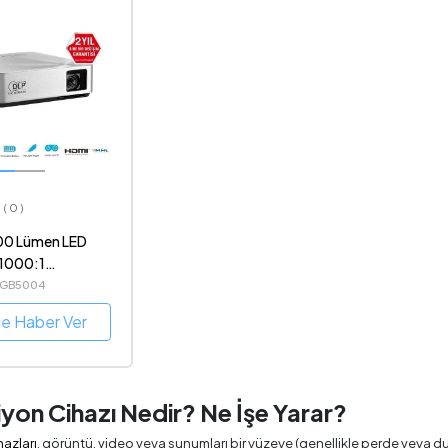
( 0 )
00 Lümen LED
1000:1
aşınabilir
VGB5004
n Cihazı
ce Haber Ver
yon Cihazı Nedir? Ne İşe Yarar?
hazları
, görüntü, video veya sunumları bir yüzeye (genellikle perde veya 