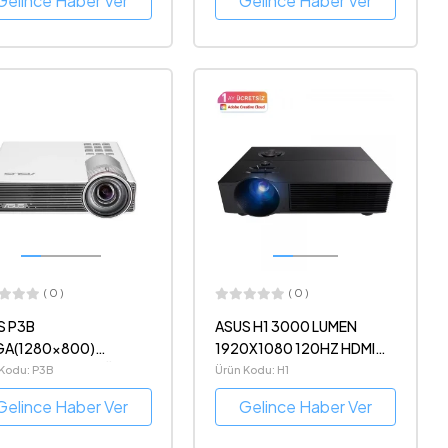
Gelince Haber Ver
Gelince Haber Ver
( 0 )
( 0 )
S P3B
ASUS H1 3000 LUMEN
A(1280x800)
1920X1080 120HZ HDMI
ARYALI PROJEKTÖR
PROJEKSIYON
 Kodu: P3B
Ürün Kodu: H1
ANSI LUMEN 100000:1
Gelince Haber Ver
Gelince Haber Ver
00 SAAT