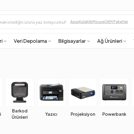
Asus
Kulaklık
Mouse
OEM Paketler
ri
Veri Depolama
Bilgisayarlar
Ağ Ürünleri
Barkod
i
Yazıcı
Projeksiyon
Powerbank
Ürünleri