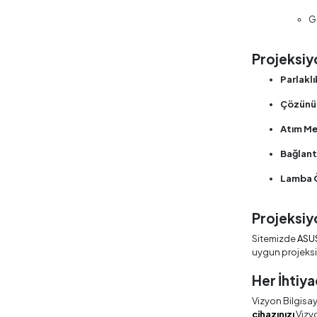
G
Projeksiy
Parlakl
Çözünür
Atım Me
Bağlant
Lamba 
Projeksiyo
Sitemizde
ASU
uygun projeksiy
Her İhtiya
Vizyon Bilgisay
cihazınızı
Vizyo