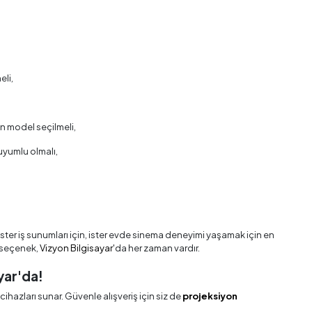
eli,
n model seçilmeli,
 uyumlu olmalı,
 İster iş sunumları için, ister evde sinema deneyimi yaşamak için en
r seçenek,
Vizyon Bilgisayar
'da her zaman vardır.
yar'da!
ihazları sunar. Güvenle alışveriş için siz de
projeksiyon