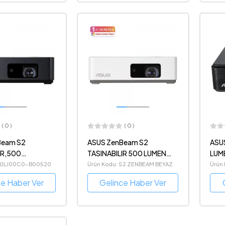
( 0 )
( 0 )
Beam S2
ASUS ZenBeam S2
ASUS E2 Z
IR,500
TASINABILIR 500 LUMEN
LUM
0P USB-
720P USB-C BATARYALI
 90LJ00C0-B00520
Ürün Kodu: S2 ZENBEAM BEYAZ
Ürün
LI LED
LED PROJEKSIYON BEYAZ
ce Haber Ver
Gelince Haber Ver
YON