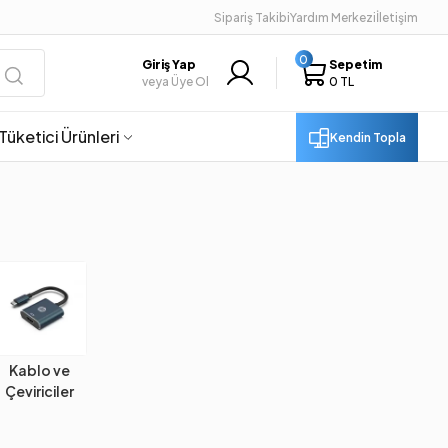
Sipariş Takibi
Yardım Merkezi
İletişim
0
Giriş Yap
Sepetim
veya Üye Ol
0 TL
Tüketici Ürünleri
Kendin Topla
Kablo ve
Çeviriciler