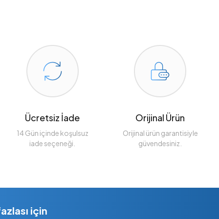
Ücretsiz İade
Orijinal Ürün
14 Gün içinde koşulsuz
Orijinal ürün garantisiyle
iade seçeneği.
güvendesiniz.
zlası için