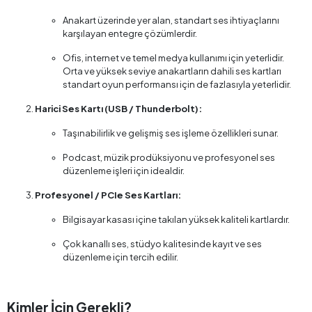
Anakart üzerinde yer alan, standart ses ihtiyaçlarını
karşılayan entegre çözümlerdir.
Ofis, internet ve temel medya kullanımı için yeterlidir.
Orta ve yüksek seviye anakartların dahili ses kartları
standart oyun performansı için de fazlasıyla yeterlidir.
Harici Ses Kartı (USB / Thunderbolt):
Taşınabilirlik ve gelişmiş ses işleme özellikleri sunar.
Podcast, müzik prodüksiyonu ve profesyonel ses
düzenleme işleri için idealdir.
Profesyonel / PCIe Ses Kartları:
Bilgisayar kasası içine takılan yüksek kaliteli kartlardır.
Çok kanallı ses, stüdyo kalitesinde kayıt ve ses
düzenleme için tercih edilir.
Kimler İçin Gerekli?