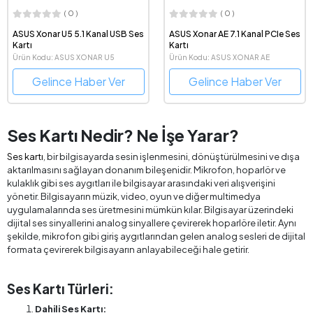
( 0 )
( 0 )
ASUS Xonar U5 5.1 Kanal USB Ses
ASUS Xonar AE 7.1 Kanal PCIe Ses
Kartı
Kartı
Ürün Kodu: ASUS XONAR U5
Ürün Kodu: ASUS XONAR AE
Gelince Haber Ver
Gelince Haber Ver
Ses Kartı Nedir? Ne İşe Yarar?
Ses kartı
, bir bilgisayarda sesin işlenmesini, dönüştürülmesini ve dışa
aktarılmasını sağlayan donanım bileşenidir. Mikrofon, hoparlör ve
kulaklık gibi ses aygıtları ile bilgisayar arasındaki veri alışverişini
yönetir. Bilgisayarın müzik, video, oyun ve diğer multimedya
uygulamalarında ses üretmesini mümkün kılar. Bilgisayar üzerindeki
dijital ses sinyallerini analog sinyallere çevirerek hoparlöre iletir. Aynı
şekilde, mikrofon gibi giriş aygıtlarından gelen analog sesleri de dijital
formata çevirerek bilgisayarın anlayabileceği hale getirir.
Ses Kartı Türleri:
Dahili Ses Kartı: