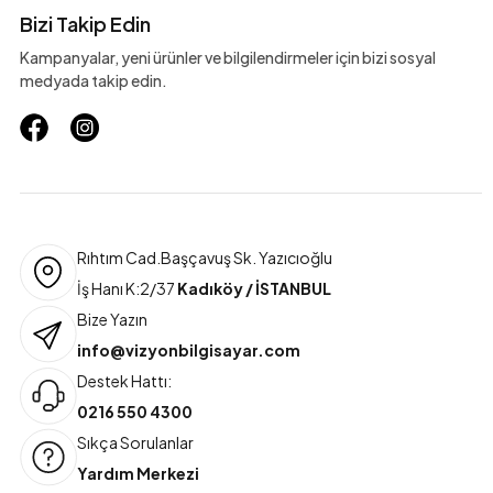
Bizi Takip Edin
Kampanyalar, yeni ürünler ve bilgilendirmeler için bizi sosyal
medyada takip edin.
Rıhtım Cad.Başçavuş Sk. Yazıcıoğlu
İş Hanı K:2/37
Kadıköy / İSTANBUL
Bize Yazın
info@vizyonbilgisayar.com
Destek Hattı:
0216 550 4300
Sıkça Sorulanlar
Yardım Merkezi