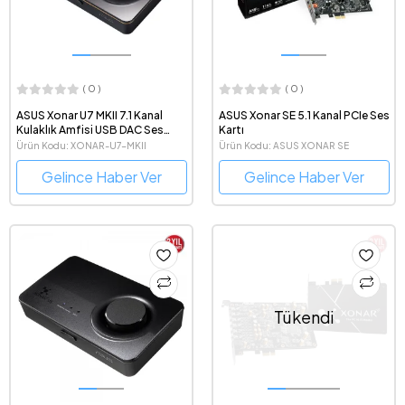
( 0 )
( 0 )
ASUS Xonar U7 MKII 7.1 Kanal
ASUS Xonar SE 5.1 Kanal PCIe Ses
Kulaklık Amfisi USB DAC Ses
Kartı
Kartı
Ürün Kodu: XONAR-U7-MKII
Ürün Kodu: ASUS XONAR SE
Gelince Haber Ver
Gelince Haber Ver
Tükendi