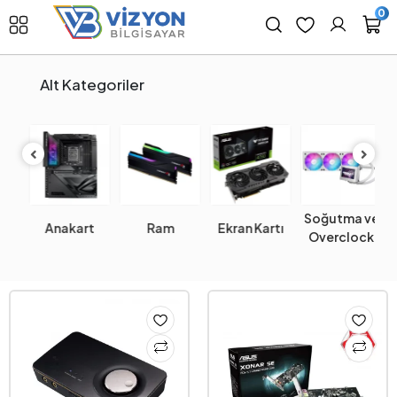
0
Alt Kategoriler
Soğutma ve
Anakart
Ram
Ekran Kartı
Overclock