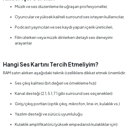
Müzik ve ses düzenleme ile uğraşan profesyoneller,
Oyuncular ve yüksek kaliteli surround ses isteyen kullanıcılar,
Podcast yayıncıları ve ses kaydı yapan içerik üreticileri,
Film izlerken veya müzik dinlerken detaylı ses deneyimi
arayanlar.
Hangi Ses Kartını Tercih Etmeliyim?
RAM satın alırken aşağıdaki teknik özelliklere dikkat etmek önemlidir:
Ses çıkış kalitesi (bit değeri ve örnekleme hızı)
Kanal desteği (2.1, 5.1, 7.1 gibi surround ses seçenekleri)
Giriş/çıkış portları (optik çıkış, mikrofon, line-in, kulaklık vs.)
Yazılım desteği ve sürücü uyumluluğu
Kulaklık amplifikatörü (yüksek empedanslı kulaklıklar için)