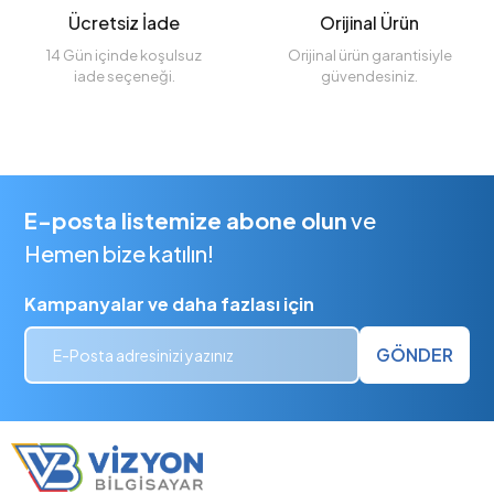
Ücretsiz İade
Orijinal Ürün
14 Gün içinde koşulsuz
Orijinal ürün garantisiyle
iade seçeneği.
güvendesiniz.
E-posta listemize abone olun
ve
Hemen bize katılın!
Kampanyalar ve daha fazlası için
GÖNDER