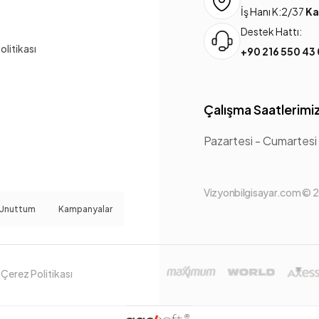
İş Hanı K:2/37
Ka
Destek Hattı:
Politikası
+90 216 550 43
Çalışma Saatlerimi
Pazartesi - Cumartesi
Vizyonbilgisayar.com © 20
 Unuttum
Kampanyalar
ı
Çerez Politikası