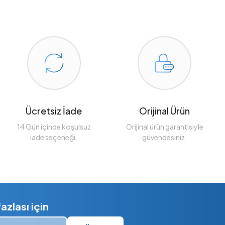
Ücretsiz İade
Orijinal Ürün
14 Gün içinde koşulsuz
Orijinal ürün garantisiyle
iade seçeneği.
güvendesiniz.
zlası için