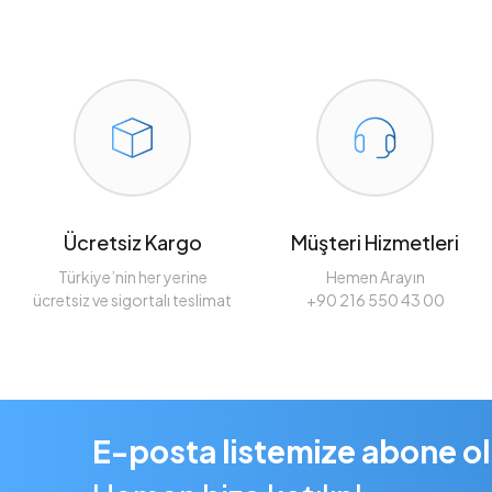
Ücretsiz Kargo
Müşteri Hizmetleri
Türkiye’nin her yerine
Hemen Arayın
ücretsiz ve sigortalı teslimat
+90 216 550 43 00
E-posta listemize abone o