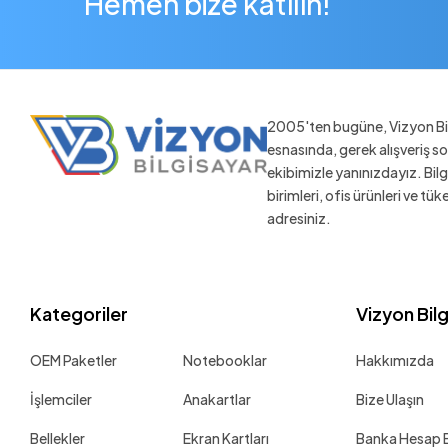
Hemen bize katılın!
2005'ten bugüne, Vizyon Bil
esnasında, gerek alışveriş 
ekibimizle yanınızdayız. Bil
birimleri, ofis ürünleri ve tü
adresiniz.
Kategoriler
Vizyon Bil
OEM Paketler
Notebooklar
Hakkımızda
İşlemciler
Anakartlar
Bize Ulaşın
Bellekler
Ekran Kartları
Banka Hesap Bi