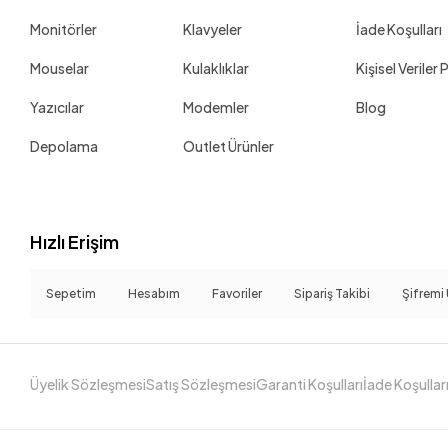
Monitörler
Klavyeler
İade Koşulları
Mouselar
Kulaklıklar
Kişisel Veriler 
Yazıcılar
Modemler
Blog
Depolama
Outlet Ürünler
Hızlı Erişim
Sepetim
Hesabım
Favoriler
Sipariş Takibi
Şifremi
Üyelik Sözleşmesi
Satış Sözleşmesi
Garanti Koşulları
İade Koşullar