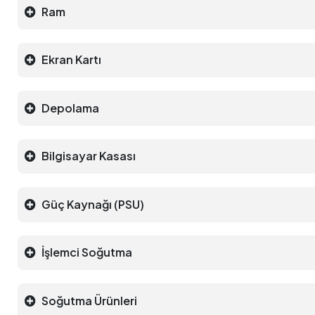
Ram
Ekran Kartı
Depolama
Bilgisayar Kasası
Güç Kaynağı (PSU)
İşlemci Soğutma
Soğutma Ürünleri