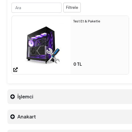
Filtrele
Test Et & Paketle
0 TL
İşlemci
Anakart