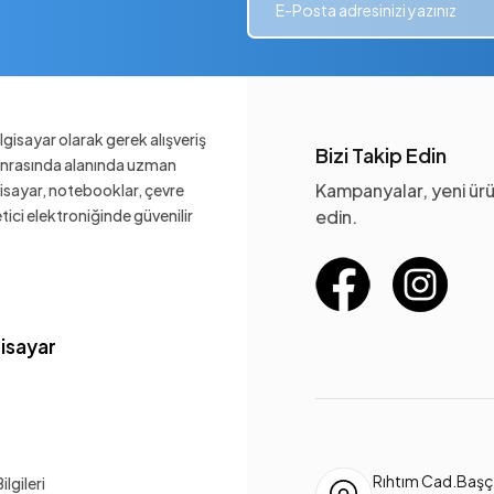
gisayar olarak gerek alışveriş
Bizi Takip Edin
sonrasında alanında uzman
Kampanyalar, yeni ürü
gisayar, notebooklar, çevre
ketici elektroniğinde güvenilir
edin.
gisayar
Rıhtım Cad.Başça
lgileri