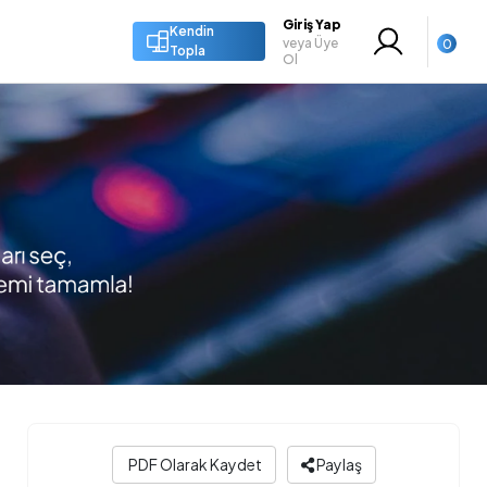
Giriş Yap
Kendin
veya Üye
0
Topla
Ol
PDF Olarak Kaydet
Paylaş