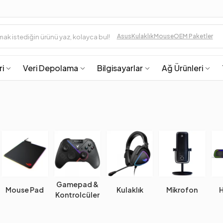
Asus
Kulaklık
Mouse
OEM Paketler
ri
Veri Depolama
Bilgisayarlar
Ağ Ürünleri
Gamepad &
Kulaklık
Mikrofon
Hoparlör
Kontrolcüler