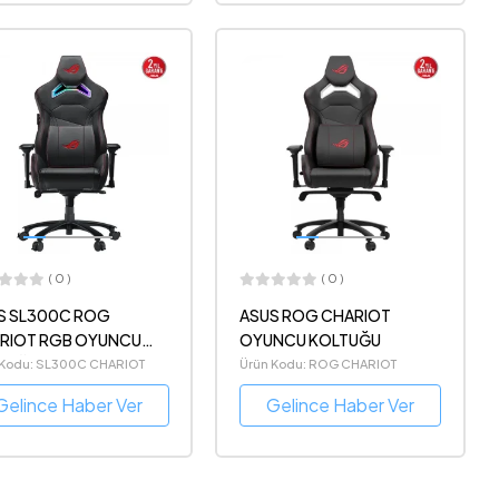
( 0 )
( 0 )
S SL300C ROG
ASUS ROG CHARIOT
RIOT RGB OYUNCU
OYUNCU KOLTUĞU
TUĞU
 Kodu: SL300C CHARIOT
Ürün Kodu: ROG CHARIOT
Gelince Haber Ver
Gelince Haber Ver