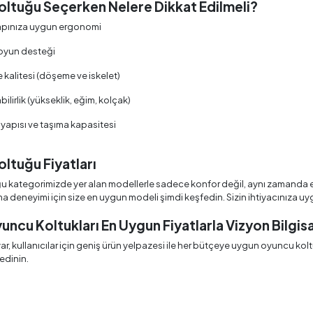
oltuğu
Seçerken Nelere Dikkat Edilmeli?
apınıza uygun ergonomi
boyun desteği
kalitesi (döşeme ve iskelet)
ilirlik (yükseklik, eğim, kolçak)
 yapısı ve taşıma kapasitesi
ltuğu Fiyatları
kategorimizde yer alan modellerle sadece konfor değil, aynı zamanda estet
rma deneyimi için size en uygun modeli şimdi keşfedin. Sizin ihtiyacınıza 
uncu Koltukları En Uygun Fiyatlarla Vizyon Bilgis
ar, kullanıcılar için geniş ürün yelpazesi ile her bütçeye uygun oyuncu koltu
edinin.