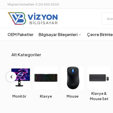
Müşteri Hizmetleri: 0 216 550 4300
OEM Paketler
Bilgisayar Bileşenleri
Çevre Birimle
Alt Kategoriler
Klavye &
ör
Klavye
Mouse
Mouse Pad
Mouse Set