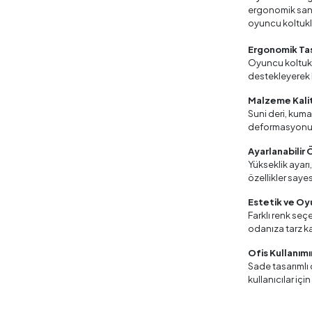
ergonomik sanda
oyuncu koltukl
Ergonomik Ta
Oyuncu koltukl
destekleyerek b
Malzeme Kali
Suni deri, kuma
deformasyonu
Ayarlanabilir 
Yükseklik ayarı,
özellikler sayes
Estetik ve Oyu
Farklı renk seç
odanıza tarz ka
Ofis Kullanım
Sade tasarımlı
kullanıcılar içi