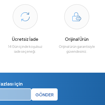
Ücretsiz İade
Orijinal Ürün
14 Gün içinde koşulsuz
Orijinal ürün garantisiyle
iade seçeneği.
güvendesiniz.
zlası için
GÖNDER