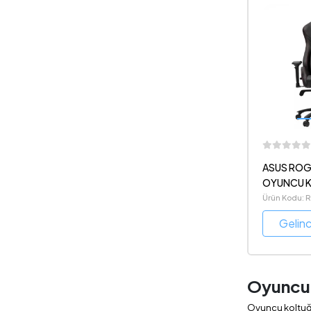
ASUS ROG
OYUNCU 
Ürün Kodu:
CORE
Gelin
Oyuncu 
Oyuncu koltu