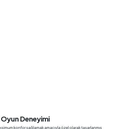
k Oyun Deneyimi
 maksimum konfor sağlamak amacıyla özel olarak tasarlanmış