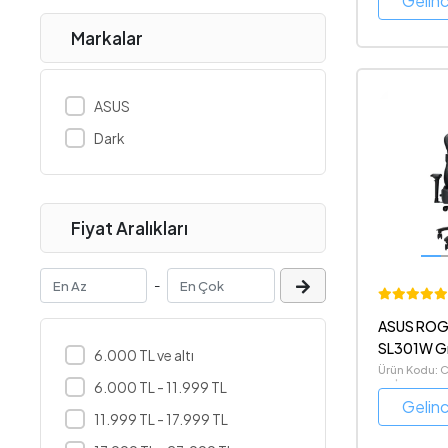
Gelin
Oyuncu Koltuğu
Markalar
Görüntü Yakalama
Outlet Ürünler
Aksesuarlar
ASUS
Dark
Fiyat Aralıkları
-
ASUS ROG 
SL301W Gr
6.000 TL ve altı
Koltuğu
Ürün Kodu: 
6.000 TL - 11.999 TL
GRİ
Gelin
11.999 TL - 17.999 TL