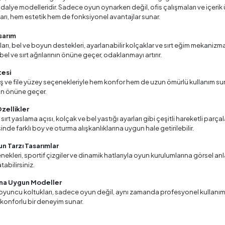
lye modelleridir. Sadece oyun oynarken değil, ofis çalışmaları ve içerik ü
arı, hem estetik hem de fonksiyonel avantajlar sunar.
sarım
arı, bel ve boyun destekleri, ayarlanabilir kolçaklar ve sırt eğim mekan
el ve sırt ağrılarının önüne geçer, odaklanmayı artırır.
tesi
ş ve file yüzey seçenekleriyle hem konfor hem de uzun ömürlü kullanım sunar.
n önüne geçer.
Özellikler
 sırt yaslama açısı, kolçak ve bel yastığı ayarları gibi çeşitli hareketli parça
inde farklı boy ve oturma alışkanlıklarına uygun hale getirilebilir.
n Tarzı Tasarımlar
enekleri, sportif çizgiler ve dinamik hatlarıyla oyun kurulumlarına görsel an
tabilirsiniz.
ına Uygun Modeller
 oyuncu koltukları, sadece oyun değil, aynı zamanda profesyonel kullanım
n konforlu bir deneyim sunar.