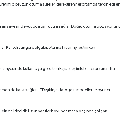
retimi gibi uzun oturma süreleri gerektiren her ortamda tercih edilen
izmaları sayesinde vücuda tam uyum sağlar. Doğru oturma pozisyonunu
 Kaliteli sünger dolgular, oturma hissini iyileştirirken
lar sayesinde kullanıcıya göre tam kişiselleştirilebilir yapı sunar. Bu
lamda da katkı sağlar. LED ışıklı ya da logolu modeller ile oyuncu
 için de idealdir. Uzun saatler boyunca masa başında çalışan