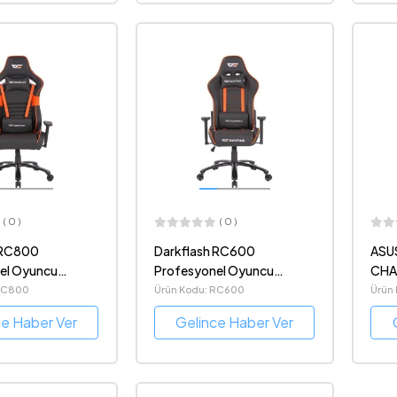
( 0 )
( 0 )
 RC800
Darkflash RC600
ASU
el Oyuncu
Profesyonel Oyuncu
CHA
Koltuğu
KOL
 RC800
Ürün Kodu: RC600
Ürün
ce Haber Ver
Gelince Haber Ver