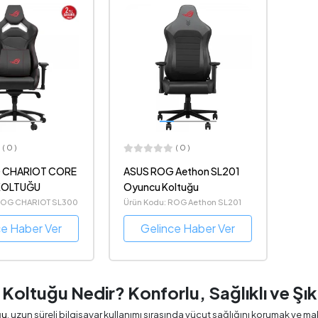
( 0 )
( 0 )
 CHARIOT CORE
ASUS ROG Aethon SL201
KOLTUĞU
Oyuncu Koltuğu
 ROG CHARIOT SL300
Ürün Kodu: ROG Aethon SL201
ce Haber Ver
Gelince Haber Ver
Koltuğu Nedir? Konforlu, Sağlıklı ve Şı
ğu
, uzun süreli bilgisayar kullanımı sırasında vücut sağlığını korumak ve