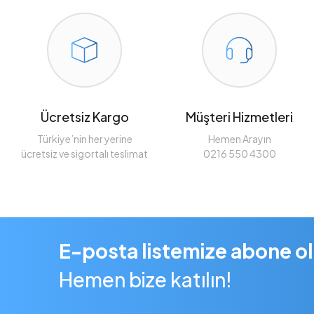
Ücretsiz Kargo
Müşteri Hizmetleri
Türkiye’nin her yerine
Hemen Arayın
ücretsiz ve sigortalı teslimat
0216 550 4300
E-posta listemize abone o
Hemen bize katılın!