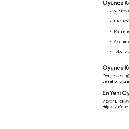
Oyuncu K
Vücut y
Bel ve 
Malzeme 
Ayarlanab
Tekerlek
Oyuncu Ko
Oyuncu koltuğu 
verimli bir otu
En Yeni Oy
Vizyon Bilgisay
Bilgisayar'dan 