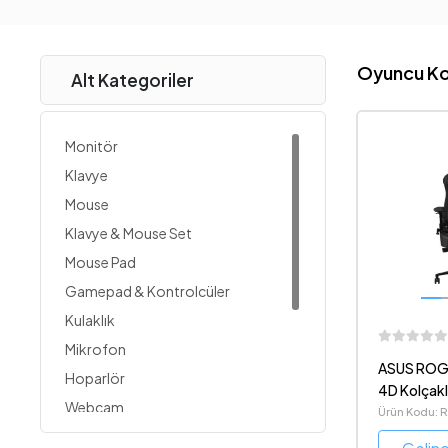
Oyuncu Ko
Alt Kategoriler
Monitör
Klavye
Mouse
Klavye & Mouse Set
Mouse Pad
Gamepad & Kontrolcüler
Kulaklık
Mikrofon
ASUS ROG 
Hoparlör
4D Kolçakl
Webcam
Ürün Kodu:
SL302C
UPS