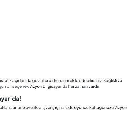
ik açıdan da göz alıcı bir kurulum elde edebilirsiniz. Sağlıklı ve
uygun bir seçenek
Vizyon Bilgisayar
'da her zaman vardır.
ayar'da!
kları sunar. Güvenle alışveriş için siz de
oyuncu koltuğunuzu
Vizyon