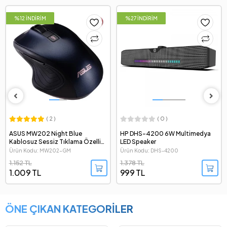
%12 İNDİRİM
%27 İNDİRİM
( 2 )
( 0 )
ASUS MW202 Night Blue
HP DHS-4200 6W Multimedya
Kablosuz Sessiz Tıklama Özellikli
LED Speaker
Mouse
Ürün Kodu: MW202-GM
Ürün Kodu: DHS-4200
1.152 TL
1.378 TL
1.009 TL
999 TL
ÖNE ÇIKAN KATEGORİLER