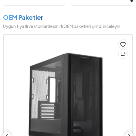
OEM Paketler
Uygun fiyatlı ve stoklar ile sınırlı OEM paketleri şimdi inceleyin