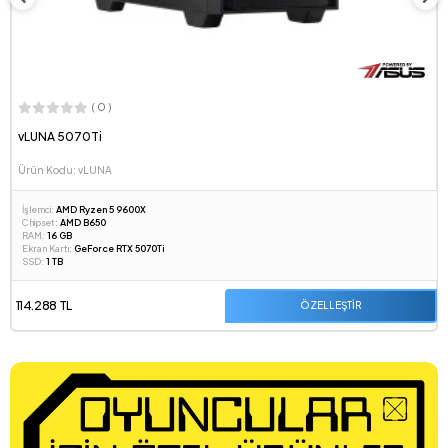
( 0 )
vLUNA 5070Ti
Ürün Kodu: vLUNA
İşlemci:
AMD Ryzen 5 9600X
Chipset:
AMD B650
RAM:
16 GB
Ekran Kartı:
GeForce RTX 5070Ti
SSD:
1 TB
114.288 TL
ÖZELLEŞTİR