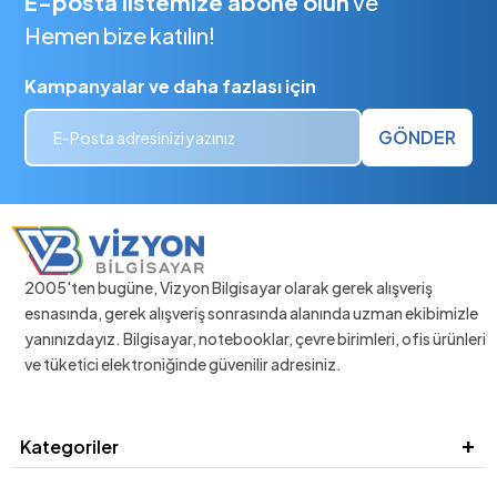
E-posta listemize abone olun
ve
Hemen bize katılın!
Kampanyalar ve daha fazlası için
GÖNDER
2005'ten bugüne, Vizyon Bilgisayar olarak gerek alışveriş
esnasında, gerek alışveriş sonrasında alanında uzman ekibimizle
yanınızdayız. Bilgisayar, notebooklar, çevre birimleri, ofis ürünleri
ve tüketici elektroniğinde güvenilir adresiniz.
Kategoriler