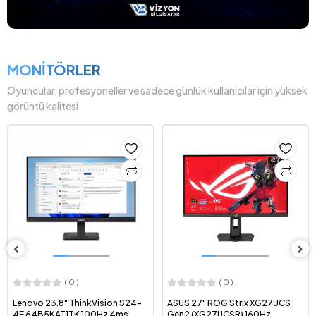
MONİTÖRLER
Oyuncular, profesyoneller ve sadece günlük kullanıcılar için yüksek
görüntü kalitesi
( 0 )
( 0 )
Lenovo 23.8" ThinkVision S24-
ASUS 27" ROG Strix XG27UCS
4E 64B5KAT1TK 100Hz 4ms
Gen2 (XG27UCSR) 160Hz