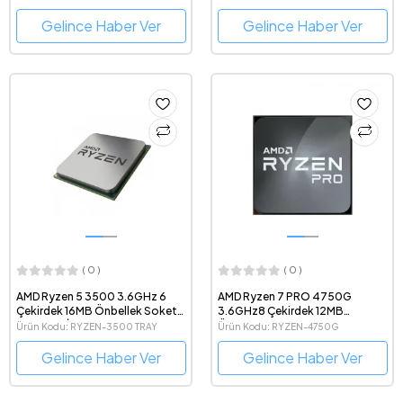
TRAY
Gelince Haber Ver
Gelince Haber Ver
( 0 )
( 0 )
AMD Ryzen 5 3500 3.6GHz 6
AMD Ryzen 7 PRO 4750G
Çekirdek 16MB Önbellek Soket
3.6GHz8 Çekirdek 12MB
AM4 Tray İşlemci
Önbellek Soket AM4 7nm Tray
Ürün Kodu: RYZEN-3500 TRAY
Ürün Kodu: RYZEN-4750G
İşlemci
Gelince Haber Ver
Gelince Haber Ver