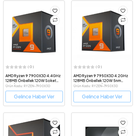
( 0 )
( 0 )
AMD Ryzen 9 7900X3D 4.4GHz
AMD Ryzen 9 7950X3D 4.2GHz
128MB Önbellek 120W Soket
128MB Önbellek 120W 5nm
AM5 İşlemci
Soket AM5 Box İşlemci
Ürün Kodu: RYZEN-7900X3D
Ürün Kodu: RYZEN-7950X3D
Gelince Haber Ver
Gelince Haber Ver