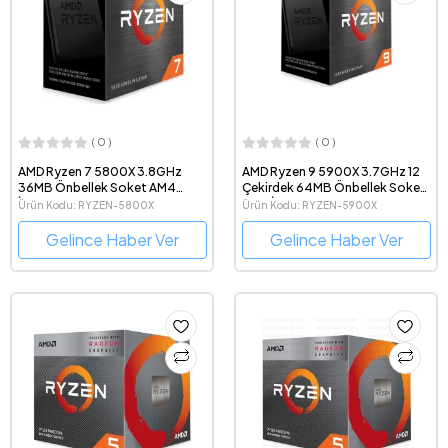
( 0 )
( 0 )
AMD Ryzen 7 5800X 3.8GHz
AMD Ryzen 9 5900X 3.7GHz 12
36MB Önbellek Soket AM4
Çekirdek 64MB Önbellek Soket
İşlemci
AM4 İşlemci
Ürün Kodu: RYZEN-5800X
Ürün Kodu: RYZEN-5900X
Gelince Haber Ver
Gelince Haber Ver