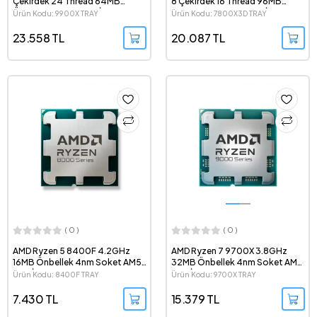
Çekirdek 24 Thread 64MB
8 Çekirdek 16 Thread 96MB
Önbellek Soket AM5 İşlemci
Cache Soket AM5 Tray İşlemci
Ürün Kodu: 9900X TRAY
Ürün Kodu: 7800X3D TRAY
23.558 TL
20.087 TL
( 0 )
( 0 )
AMD Ryzen 5 8400F 4.2GHz
AMD Ryzen 7 9700X 3.8GHz
16MB Önbellek 4nm Soket AM5
32MB Önbellek 4nm Soket AM5
Tray İşlemci
Tray İşlemci
Ürün Kodu: 8400F TRAY
Ürün Kodu: 9700X TRAY
7.430 TL
15.379 TL