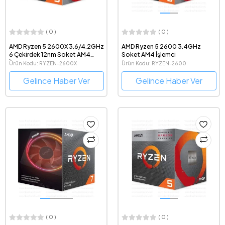
( 0 )
( 0 )
AMD Ryzen 5 2600X 3.6/4.2GHz
AMD Ryzen 5 2600 3.4GHz
6 Çekirdek 12nm Soket AM4
Soket AM4 İşlemci
İşlemci
Ürün Kodu: RYZEN-2600X
Ürün Kodu: RYZEN-2600
Gelince Haber Ver
Gelince Haber Ver
( 0 )
( 0 )