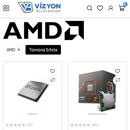
0
x
AMD
Tümünü Sıfırla
( 0 )
( 0 )