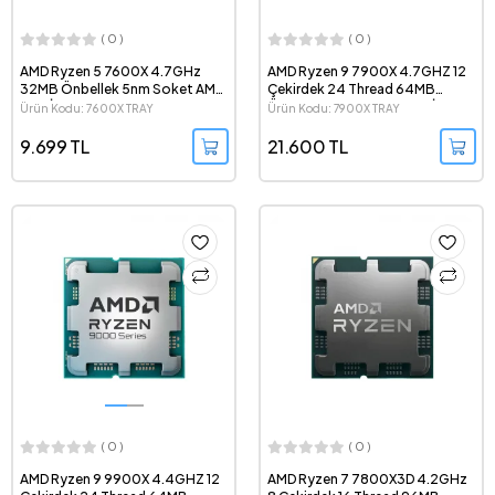
( 0 )
( 0 )
AMD Ryzen 5 7600X 4.7GHz
AMD Ryzen 9 7900X 4.7GHZ 12
32MB Önbellek 5nm Soket AM5
Çekirdek 24 Thread 64MB
Tray İşlemci
Önbellek Soket AM5 Tray İşlemci
Ürün Kodu: 7600X TRAY
Ürün Kodu: 7900X TRAY
9.699 TL
21.600 TL
( 0 )
( 0 )
AMD Ryzen 9 9900X 4.4GHZ 12
AMD Ryzen 7 7800X3D 4.2GHz