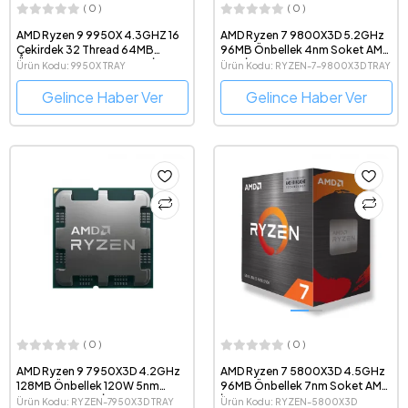
( 0 )
( 0 )
AMD Ryzen 9 9950X 4.3GHZ 16
AMD Ryzen 7 9800X3D 5.2GHz
Çekirdek 32 Thread 64MB
96MB Önbellek 4nm Soket AM5
Önbellek Soket AM5 Tray İşlemci
Tray İşlemci
Ürün Kodu: 9950X TRAY
Ürün Kodu: RYZEN-7-9800X3D TRAY
Gelince Haber Ver
Gelince Haber Ver
( 0 )
( 0 )
AMD Ryzen 9 7950X3D 4.2GHz
AMD Ryzen 7 5800X3D 4.5GHz
128MB Önbellek 120W 5nm
96MB Önbellek 7nm Soket AM4
Soket AM5 Tray İşlemci
İşlemci
Ürün Kodu: RYZEN-7950X3D TRAY
Ürün Kodu: RYZEN-5800X3D