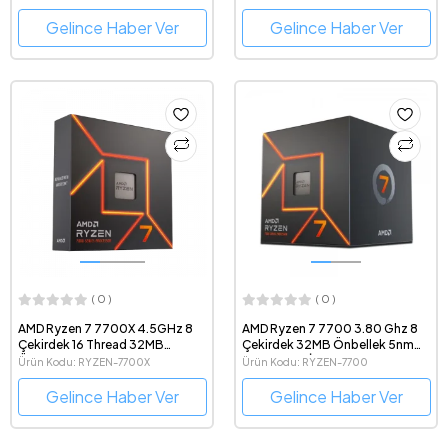
Gelince Haber Ver
Gelince Haber Ver
( 0 )
( 0 )
AMD Ryzen 7 7700X 4.5GHz 8
AMD Ryzen 7 7700 3.80 Ghz 8
Çekirdek 16 Thread 32MB
Çekirdek 32MB Önbellek 5nm
Önbellek 5nm Soket AM5
Soket AM5 İşlemci
Ürün Kodu: RYZEN-7700X
Ürün Kodu: RYZEN-7700
İşlemci
Gelince Haber Ver
Gelince Haber Ver