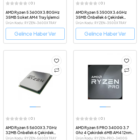
( 0 )
( 0 )
AMD Ryzen 5 3600X 3.80GHz
AMD Ryzen 5 3500X 3.6GHz
35MB Soket AM4 Tray İşlemci
35MB Önbellek 6 Çekirdek
Soket AM4 7nm Tray İşlemci
Ürün Kodu: RYZEN-3600X TRAY
Ürün Kodu: RYZEN-3500X TRAY
Gelince Haber Ver
Gelince Haber Ver
( 0 )
( 0 )
AMD Ryzen 5 5600X 3.7GHz
AMD Ryzen 5 PRO 3400G 3.7
32MB Önbellek 6 Çekirdek
Ghz 4 Çekirdek 6MB AM4 12nm
Soket AM4 7nm Tray İşlemci
Tray İşlemci
Ürün Kodu: RYZEN-5600X TRAY
Ürün Kodu: RYZEN-PRO-3400G