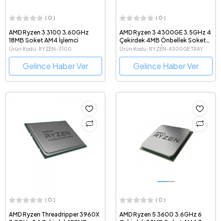
( 0 )
( 0 )
AMD Ryzen 3 3100 3.60GHz
AMD Ryzen 3 4300GE 3.5GHz 4
18MB Soket AM4 İşlemci
Çekirdek 4MB Önbellek Soket
AM4 7nm Tray İşlemci
Ürün Kodu: RYZEN-3100
Ürün Kodu: RYZEN-4300GE TRAY
Gelince Haber Ver
Gelince Haber Ver
( 0 )
( 0 )
AMD Ryzen Threadripper 3960X
AMD Ryzen 5 3600 3.6GHz 6