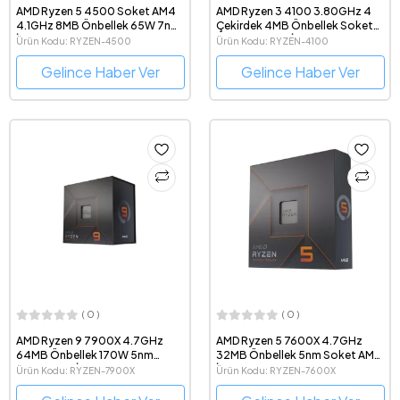
AMD Ryzen 5 4500 Soket AM4
AMD Ryzen 3 4100 3.80GHz 4
4.1GHz 8MB Önbellek 65W 7nm
Çekirdek 4MB Önbellek Soket
İşlemci
AM4 7nm Tray İşlemci
Ürün Kodu: RYZEN-4500
Ürün Kodu: RYZEN-4100
Gelince Haber Ver
Gelince Haber Ver
( 0 )
( 0 )
AMD Ryzen 9 7900X 4.7GHz
AMD Ryzen 5 7600X 4.7GHz
64MB Önbellek 170W 5nm
32MB Önbellek 5nm Soket AM5
Soket AM5 İşlemci
İşlemci
Ürün Kodu: RYZEN-7900X
Ürün Kodu: RYZEN-7600X