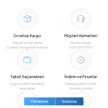
Ücretsiz Kargo
Müşteri Hizmetleri
Türkiye’nin her yerine
Hemen Arayın
ücretsiz ve sigortalı teslimat
0216 550 4300
Taksit Seçenekleri
İndirim ve Fırsatlar
Uygun ödeme ve taksit
Kampanyalar ve özel
avantajları
fırsatlar burada
Filtreleme
Sıralama