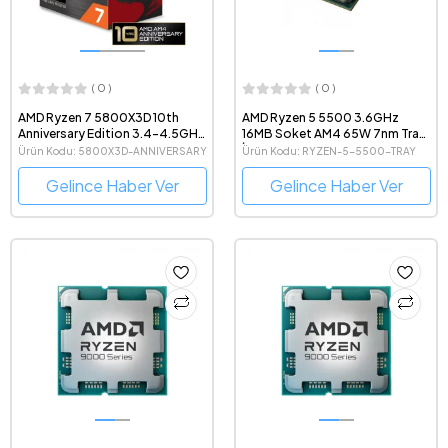
( 0 )
( 0 )
AMD Ryzen 7 5800X3D 10th
AMD Ryzen 5 5500 3.6GHz
Anniversary Edition 3.4-4.5GHz
16MB Soket AM4 65W 7nm Tray
8 Çekirdek 16 Thread 96MB
İşlemci
Ürün Kodu: 5800X3D-ANNIVERSARY
Ürün Kodu: RYZEN-5-5500-TRAY
Cache AM4 İşlemci
Gelince Haber Ver
Gelince Haber Ver