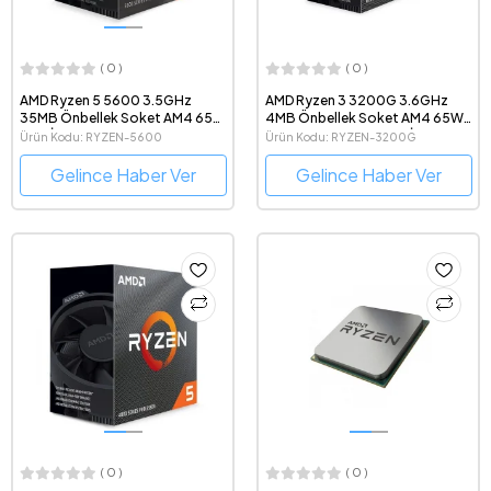
( 0 )
( 0 )
AMD Ryzen 5 5600 3.5GHz
AMD Ryzen 3 3200G 3.6GHz
35MB Önbellek Soket AM4 65W
4MB Önbellek Soket AM4 65W
7nm İşlemci
VEGA 8 Graphics 12nm İşlemci
Ürün Kodu: RYZEN-5600
Ürün Kodu: RYZEN-3200G
Gelince Haber Ver
Gelince Haber Ver
( 0 )
( 0 )