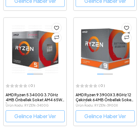
Gelince Haber Ver
Gelince Haber Ver
( 0 )
( 0 )
AMD Ryzen 5 3400G 3.7GHz
AMD Ryzen 9 3900X 3.8GHz 12
4MB Önbellek Soket AM4 65W
Çekirdek 64MB Önbellek Soket
İşlemci
AM4 İşlemci
Ürün Kodu: RYZEN-3400G
Ürün Kodu: RYZEN-3900X
Gelince Haber Ver
Gelince Haber Ver