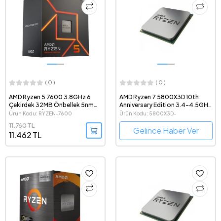
( 0 )
( 0 )
AMD Ryzen 5 7600 3.8GHz 6
AMD Ryzen 7 5800X3D 10th
Çekirdek 32MB Önbellek 5nm
Anniversary Edition 3.4-4.5GHz
Soket AM5 İşlemci
8 Çekirdek 16 Thread 96MB
Ürün Kodu: RYZEN-7600
Ürün Kodu: 5800X3D-
Cache AM4 Tray İşlemci
ANNIVERSARY-TRAY
11.760 TL
Gelince Haber Ver
11.462 TL