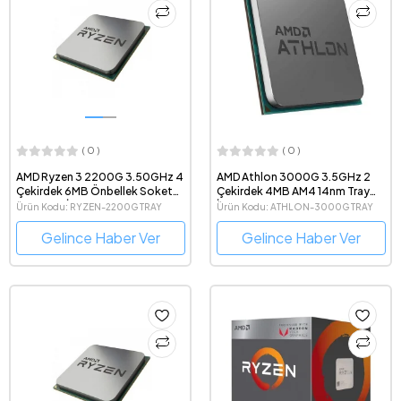
( 0 )
( 0 )
AMD Ryzen 3 2200G 3.50GHz 4
AMD Athlon 3000G 3.5GHz 2
Çekirdek 6MB Önbellek Soket
Çekirdek 4MB AM4 14nm Tray
AM4 Tray İşlemci
İşlemci
Ürün Kodu: RYZEN-2200G TRAY
Ürün Kodu: ATHLON-3000G TRAY
Gelince Haber Ver
Gelince Haber Ver