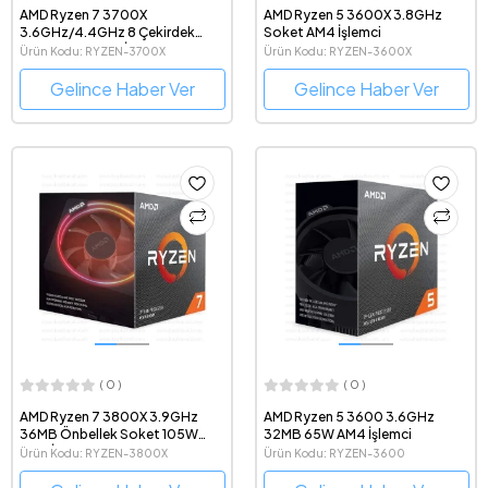
AMD Ryzen 7 3700X
AMD Ryzen 5 3600X 3.8GHz
3.6GHz/4.4GHz 8 Çekirdek
Soket AM4 İşlemci
Soket AM4 7nm İşlemci
Ürün Kodu: RYZEN-3700X
Ürün Kodu: RYZEN-3600X
Gelince Haber Ver
Gelince Haber Ver
( 0 )
( 0 )
AMD Ryzen 7 3800X 3.9GHz
AMD Ryzen 5 3600 3.6GHz
36MB Önbellek Soket 105W
32MB 65W AM4 İşlemci
AM4 İşlemci
Ürün Kodu: RYZEN-3800X
Ürün Kodu: RYZEN-3600