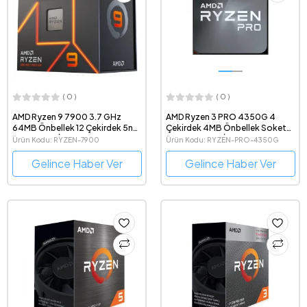
( 0 )
( 0 )
AMD Ryzen 9 7900 3.7 GHz
AMD Ryzen 3 PRO 4350G 4
64MB Önbellek 12 Çekirdek 5nm
Çekirdek 4MB Önbellek Soket
Soket AM5 İşlemci
AM4 7nm Tray İşlemci
Ürün Kodu: RYZEN-7900
Ürün Kodu: RYZEN-PRO-4350G
TRAY
Gelince Haber Ver
Gelince Haber Ver