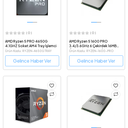
( 0 )
( 0 )
AMD Ryzen 5 PRO 4650G
AMD Ryzen 5 1600 PRO
4.1GHZ Soket AM4 Tray İşlemci
3.4/3.6GHz 6 Çekirdek 16MB
Önbellek 14nm Tray İşlemci
Ürün Kodu: RYZEN-4650G TRAY
Ürün Kodu: RYZEN-1600-PRO
Gelince Haber Ver
Gelince Haber Ver