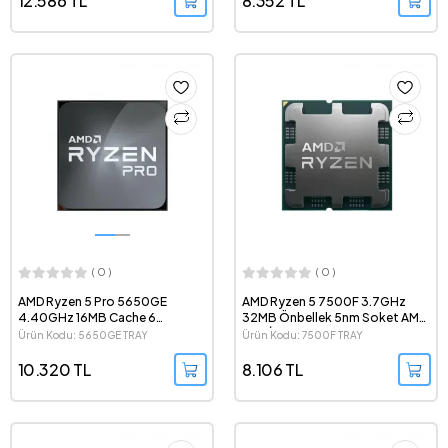
12.586 TL
8.352 TL
( 0 )
( 0 )
AMD Ryzen 5 Pro 5650GE
AMD Ryzen 5 7500F 3.7GHz
4.40GHz 16MB Cache 6
32MB Önbellek 5nm Soket AM5
Çekirdek Soket AM4 7nm Tray
Tray İşlemci
Ürün Kodu: 5650GE TRAY
Ürün Kodu: 7500F TRAY
İşlemci
10.320 TL
8.106 TL