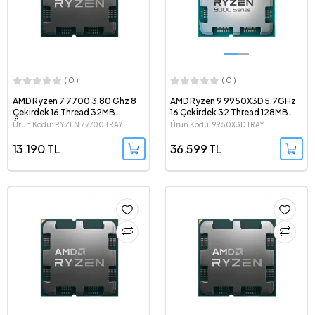
( 0 )
( 0 )
AMD Ryzen 7 7700 3.80 Ghz 8
AMD Ryzen 9 9950X3D 5.7GHz
Çekirdek 16 Thread 32MB
16 Çekirdek 32 Thread 128MB
Önbellek 5nm Soket AM5 Tray
Cache 4nm Soket AM5 Tray
Ürün Kodu: RYZEN 7 7700 TRAY
Ürün Kodu: 9950X3D TRAY
İşlemci
İşlemci
13.190 TL
36.599 TL