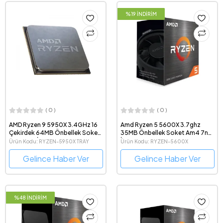
%19 İNDİRİM
( 0 )
( 0 )
AMD Ryzen 9 5950X 3.4GHz 16
Amd Ryzen 5 5600X 3.7ghz
Çekirdek 64MB Önbellek Soket
35MB Önbellek Soket Am4 7nm
AM4 Tray İşlemci
İşlemci
Ürün Kodu: RYZEN-5950X TRAY
Ürün Kodu: RYZEN-5600X
Gelince Haber Ver
Gelince Haber Ver
%48 İNDİRİM