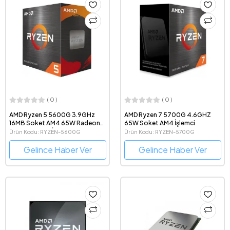
( 0 )
( 0 )
AMD Ryzen 5 5600G 3.9GHz
AMD Ryzen 7 5700G 4.6GHZ
16MB Soket AM4 65W Radeon
65W Soket AM4 İşlemci
Graphics 7nm İşlemci
Ürün Kodu: RYZEN-5600G
Ürün Kodu: RYZEN-5700G
Gelince Haber Ver
Gelince Haber Ver