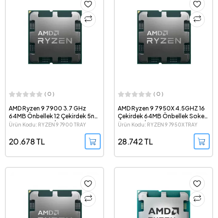
( 0 )
( 0 )
AMD Ryzen 9 7900 3.7 GHz
AMD Ryzen 9 7950X 4.5GHZ 16
64MB Önbellek 12 Çekirdek 5nm
Çekirdek 64MB Önbellek Soket
Soket AM5 Tray İşlemci
AM5 Tray İşlemci
Ürün Kodu: RYZEN 9 7900 TRAY
Ürün Kodu: RYZEN 9 7950X TRAY
20.678 TL
28.742 TL