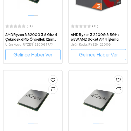
( 0 )
( 0 )
AMD Ryzen 3 3200G 3.6 Ghz 4
AMD Ryzen 3 2200G 3.5GHz
Çekirdek 6MB Önbellek 12nm
65W AMD Soket AM4 İşlemci
Soket AM4 Tray İşlemci
Ürün Kodu: RYZEN-3200G TRAY
Ürün Kodu: RYZEN-2200G
Gelince Haber Ver
Gelince Haber Ver