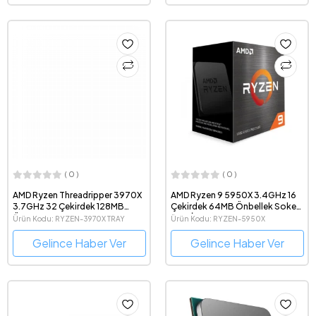
( 0 )
( 0 )
AMD Ryzen Threadripper 3970X
AMD Ryzen 9 5950X 3.4GHz 16
3.7GHz 32 Çekirdek 128MB
Çekirdek 64MB Önbellek Soket
Önbellek Soket sTRX4 Tray
AM4 İşlemci
Ürün Kodu: RYZEN-3970X TRAY
Ürün Kodu: RYZEN-5950X
İşlemci
Gelince Haber Ver
Gelince Haber Ver