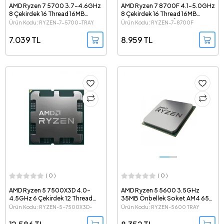
AMD Ryzen 7 5700 3.7-4.6GHz
AMD Ryzen 7 8700F 4.1-5.0GHz
8 Çekirdek 16 Thread 16MB
8 Çekirdek 16 Thread 16MB
Cache Soket AM4 7nm Tray
Cache Soket AM5 İşlemci
Ürün Kodu: RYZEN-7-5700-TRAY
Ürün Kodu: RYZEN-7-8700F
İşlemci
7.039 TL
8.959 TL
( 0 )
( 0 )
AMD Ryzen 5 7500X3D 4.0-
AMD Ryzen 5 5600 3.5GHz
4.5GHz 6 Çekirdek 12 Thread
35MB Önbellek Soket AM4 65W
96MB Cache Soket AM5 Tray
7nm Tray İşlemci
Ürün Kodu: RYZEN-5-7500X3D-
Ürün Kodu: RYZEN-5600 TRAY
İşlemci
TRAY