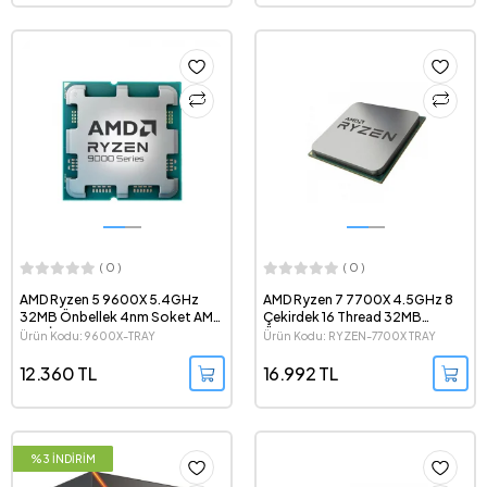
( 0 )
( 0 )
AMD Ryzen 5 9600X 5.4GHz
AMD Ryzen 7 7700X 4.5GHz 8
32MB Önbellek 4nm Soket AM5
Çekirdek 16 Thread 32MB
Tray İşlemci
Önbellek 5nm Soket AM5 Tray
Ürün Kodu: 9600X-TRAY
Ürün Kodu: RYZEN-7700X TRAY
İşlemci
12.360 TL
16.992 TL
%3 İNDİRİM