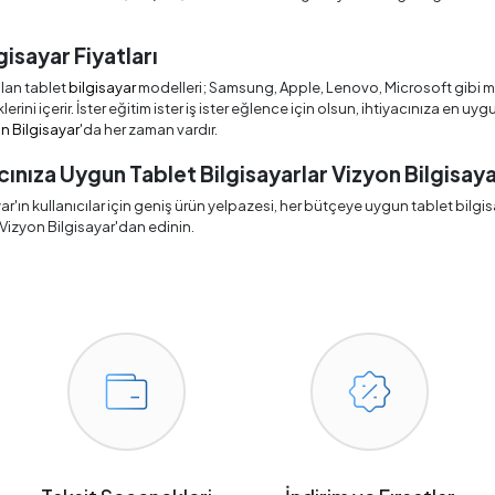
gisayar Fiyatları
alan tablet
bilgisayar
modelleri; Samsung, Apple, Lenovo, Microsoft gibi ma
ini içerir. İster eğitim ister iş ister eğlence için olsun, ihtiyacınıza en uyg
n Bilgisayar
'da her zaman vardır.
cınıza Uygun Tablet Bilgisayarlar Vizyon Bilgisay
ar'ın kullanıcılar için geniş ürün yelpazesi, her bütçeye uygun tablet bilgis
Vizyon Bilgisayar'dan edinin.