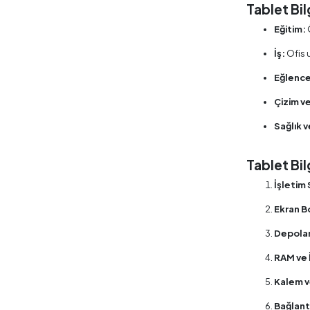
Tablet Bil
Eğitim:
İş:
Ofis 
Eğlence
Çizim v
Sağlık v
Tablet Bi
İşletim 
Ekran B
Depolam
RAM ve 
Kalem v
Bağlantı