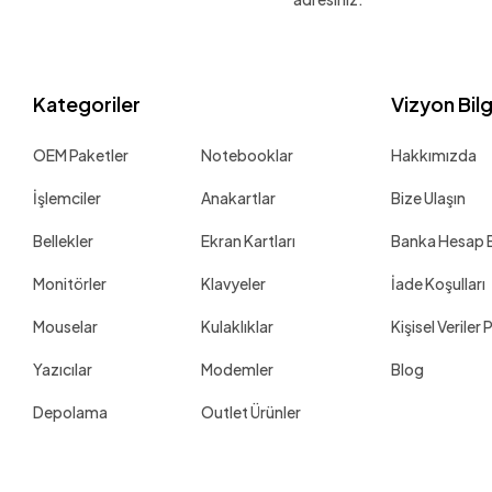
Kategoriler
Vizyon Bil
OEM Paketler
Notebooklar
Hakkımızda
İşlemciler
Anakartlar
Bize Ulaşın
Bellekler
Ekran Kartları
Banka Hesap Bi
Monitörler
Klavyeler
İade Koşulları
Mouselar
Kulaklıklar
Kişisel Veriler 
Yazıcılar
Modemler
Blog
Depolama
Outlet Ürünler