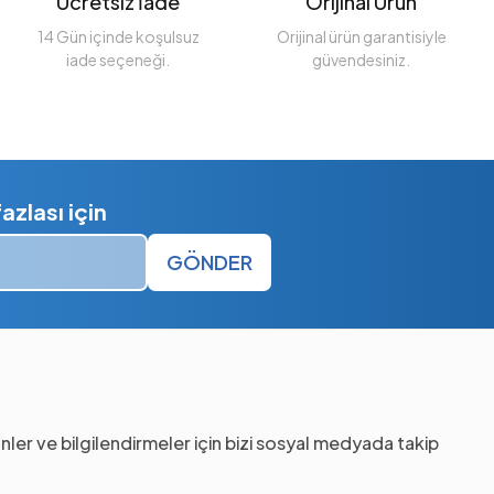
Ücretsiz İade
Orijinal Ürün
14 Gün içinde koşulsuz
Orijinal ürün garantisiyle
iade seçeneği.
güvendesiniz.
zlası için
GÖNDER
nler ve bilgilendirmeler için bizi sosyal medyada takip