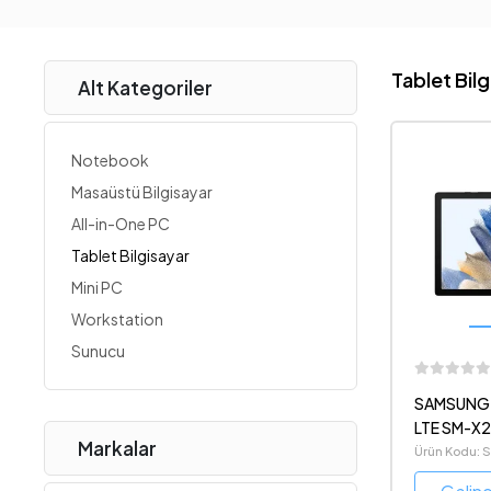
Tablet Bilg
Alt Kategoriler
Notebook
Masaüstü Bilgisayar
All-in-One PC
Tablet Bilgisayar
Mini PC
Workstation
Sunucu
SAMSUNG G
LTE SM-X
Markalar
10.5¨ Gri 
Ürün Kodu: 