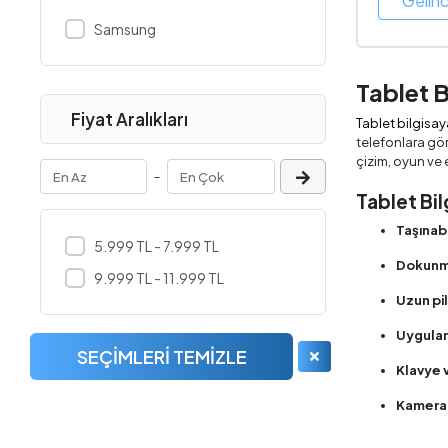
Gelin
Samsung
Tablet B
Fiyat Aralıkları
Tablet bilgisay
telefonlara gö
çizim, oyun ve 
-
Tablet Bil
Taşınabil
5.999 TL - 7.999 TL
Dokunma
9.999 TL - 11.999 TL
Uzun pi
Uygulama
SEÇIMLERI TEMIZLE
Klavye 
Kamera 