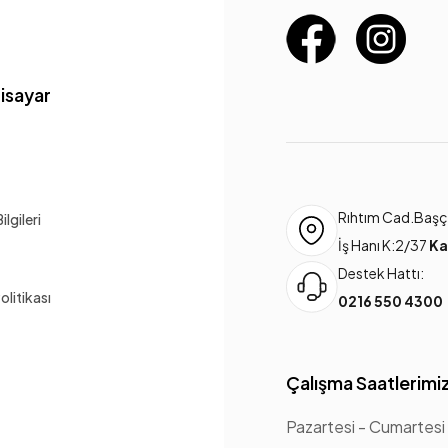
gisayar
Rıhtım Cad.Başça
lgileri
İş Hanı K:2/37
Ka
Destek Hattı:
Politikası
0216 550 4300
Çalışma Saatlerimi
Pazartesi - Cumartesi