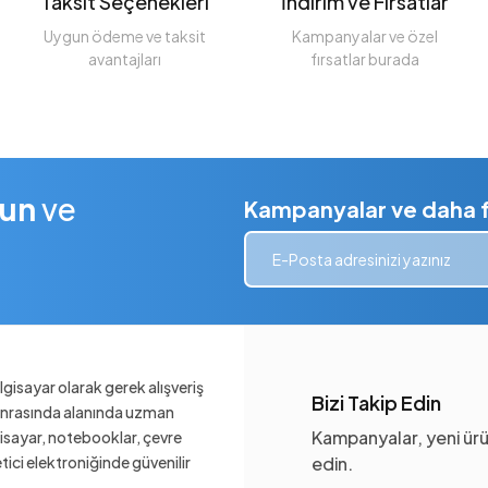
Taksit Seçenekleri
İndirim ve Fırsatlar
Uygun ödeme ve taksit
Kampanyalar ve özel
avantajları
fırsatlar burada
lun
ve
Kampanyalar ve daha fa
gisayar olarak gerek alışveriş
Bizi Takip Edin
sonrasında alanında uzman
Kampanyalar, yeni ürü
gisayar, notebooklar, çevre
ketici elektroniğinde güvenilir
edin.