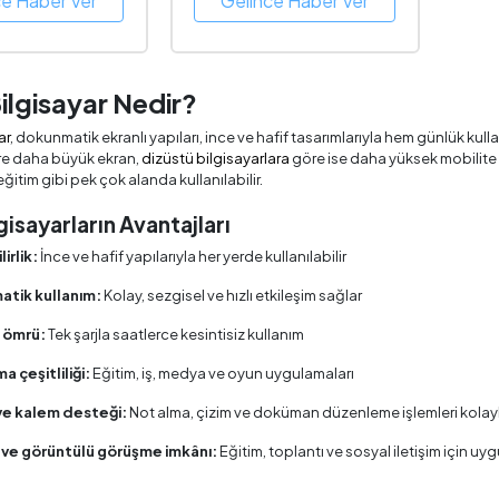
ce Haber Ver
Gelince Haber Ver
ilgisayar Nedir?
ar
, dokunmatik ekranlı yapıları, ince ve hafif tasarımlarıyla hem günlük kullanı
re daha büyük ekran,
dizüstü bilgisayarlara
göre ise daha yüksek mobilite 
eğitim gibi pek çok alanda kullanılabilir.
gisayarların Avantajları
irlik:
İnce ve hafif yapılarıyla her yerde kullanılabilir
tik kullanım:
Kolay, sezgisel ve hızlı etkileşim sağlar
l ömrü:
Tek şarjla saatlerce kesintisiz kullanım
 çeşitliliği:
Eğitim, iş, medya ve oyun uygulamaları
ve kalem desteği:
Not alma, çizim ve doküman düzenleme işlemleri kolayl
ve görüntülü görüşme imkânı:
Eğitim, toplantı ve sosyal iletişim için uy