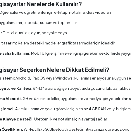
gisayarlar Nerelerde Kullanılır?
Öğrenciler ve öğretmenler için e-kitap, not alma, ders videoları
uygulamaları, e-posta, sunum ve toplantılar
:
Film, dizi, müzik, oyun, sosyal medya
e tasarım:
Kalem destekli modeller grafik tasarımcılar için idealdir
e saha kullanımı:
Mobil bilgi erişimi ve veri girişi gereken sektörlerde yayg
lgisayar Seçerken Nelere Dikkat Edilmeli?
Sistemi:
Android, iPadOS veya Windows; kullanım senaryosuna uygun seç
oyutu ve Kalitesi:
8"–13" arası değişen boyutlarda çözünürlük, parlaklık 
a Alanı:
64 GB ve üzeri modeller, uygulamalar ve medya için yeterli alan s
İşlemci:
Akıcı kullanım ve çoklu görevler için en az 4 GB RAM ve iyi bir işlemc
e Klavye Desteği:
Üretkenlik ve not alma için avantaj sağlar,
 Özellikleri:
Wi-Fi, LTE/5G, Bluetooth desteği ihtiyacınıza göre göz önü