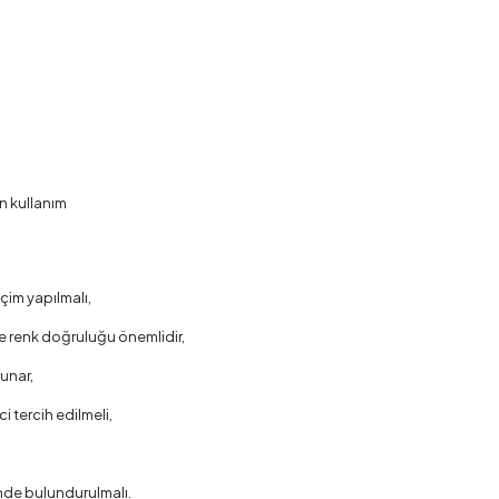
ın kullanım
im yapılmalı,
ve renk doğruluğu önemlidir,
unar,
i tercih edilmeli,
nde bulundurulmalı.