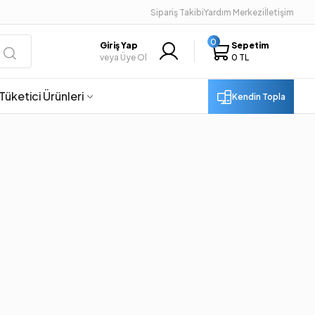
Sipariş Takibi
Yardım Merkezi
İletişim
0
Giriş Yap
Sepetim
veya Üye Ol
0 TL
Tüketici Ürünleri
Kendin Topla