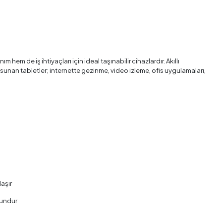
m hem de iş ihtiyaçları için ideal taşınabilir cihazlardır. Akıllı
sunan tabletler; internette gezinme, video izleme, ofis uygulamaları,
aşır
gundur