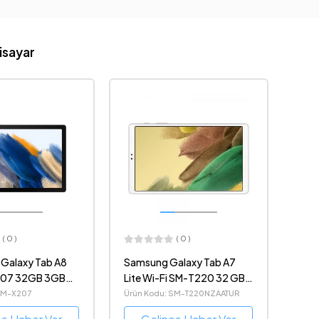
isayar
( 0 )
( 0 )
alaxy Tab A8
Samsung Galaxy Tab A7
207 32GB 3GB
Lite Wi-Fi SM-T220 32 GB
Tablet 3G
8.7" Tablet
SM-X207
Ürün Kodu: SM-T220NZAATUR