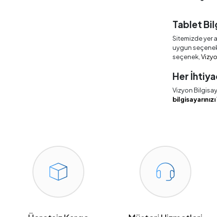
Tablet Bil
Sitemizde yer 
uygun seçenekler
seçenek,
Vizyo
Her İhtiya
Vizyon Bilgisay
bilgisayarınızı