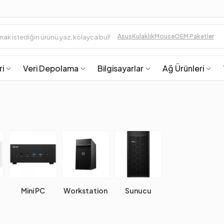
Asus
Kulaklık
Mouse
OEM Paketler
ri
Veri Depolama
Bilgisayarlar
Ağ Ürünleri
Mini PC
Workstation
Sunucu