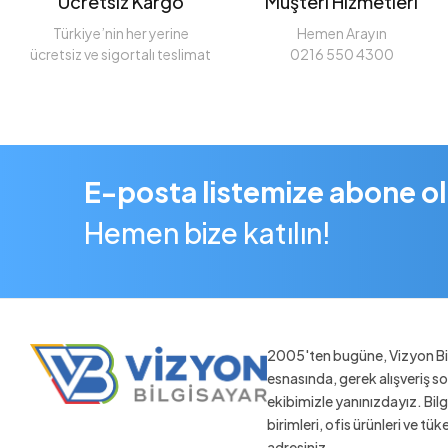
Ücretsiz Kargo
Müşteri Hizmetleri
Türkiye’nin her yerine
Hemen Arayın
ücretsiz ve sigortalı teslimat
0216 550 4300
E-posta listemize abone o
Hemen bize katılın!
2005'ten bugüne, Vizyon Bil
esnasında, gerek alışveriş 
ekibimizle yanınızdayız. Bil
birimleri, ofis ürünleri ve tü
adresiniz.