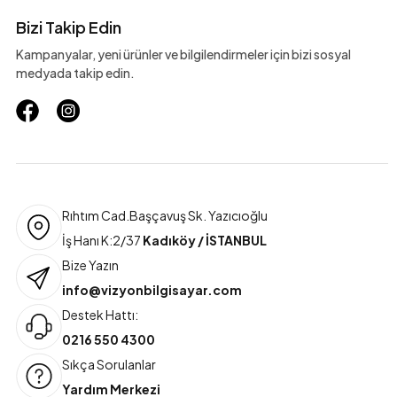
Bizi Takip Edin
Kampanyalar, yeni ürünler ve bilgilendirmeler için bizi sosyal
medyada takip edin.
Rıhtım Cad.Başçavuş Sk. Yazıcıoğlu
İş Hanı K:2/37
Kadıköy / İSTANBUL
Bize Yazın
info@vizyonbilgisayar.com
Destek Hattı:
0216 550 4300
Sıkça Sorulanlar
Yardım Merkezi