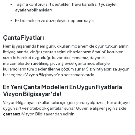
Taşıma konforu (sırt destekleri, hava kanallı sırt yüzeyleri,
ayarlanabilir askılar)
Ek bölmelerin ve düzenleyici ceplerin sayısı
Çanta Fiyatları
Hem iş yaşamında hem günlük kullanımda hem de oyun tutkunlarının
ihtiyaçlarında, doğru çanta seçimi cihazlarınızın ömrünü korurken,
size de hareket özgürlüğü kazandırır. Firmamız, dayanıklı
malzemelerden üretilmiş, şık ve işlevsel çanta modelleriyle
kullanıcıların tüm beklentilerine çözüm sunar. Sizin ihtiyacınıza uygun
bir seçenek
Vizyon Bilgisayar
'da her zaman vardır.
En Yeni Çanta Modelleri En Uygun Fiyatlarla
Vizyon Bilgisayar'da!
Vizyon Bilgisayar'ın kullanıcılar için geniş ürün yelpazesi, her bütçeye
uygun sırt ve notebook çantaları sunar. Güvenle alışveriş için siz de
çantanızı
Vizyon Bilgisayar'dan edinin.