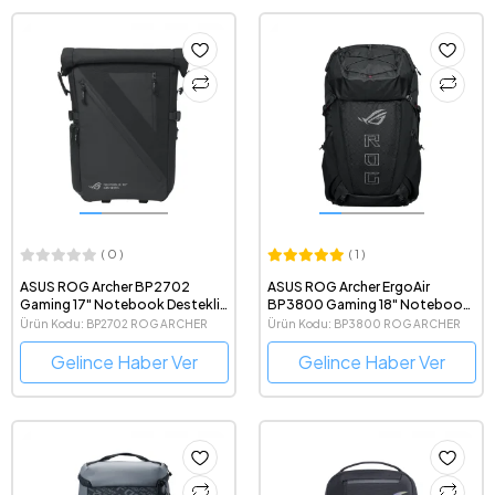
( 0 )
( 1 )
ASUS ROG Archer BP2702
ASUS ROG Archer ErgoAir
Gaming 17" Notebook Destekli
BP3800 Gaming 18" Notebook
Fotoğraf Ekipmanları için
Destekli Oyuncu Sırt Çantası
Ürün Kodu: BP2702 ROG ARCHER
Ürün Kodu: BP3800 ROG ARCHER
Özelleştirilebilir Gaming Sırt
BACKPACK/17
ERGOAIR/18
Çantası
Gelince Haber Ver
Gelince Haber Ver