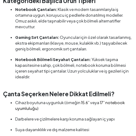
Kategorideki Başlıca Ürün Tipleri
Notebook Çantaları:
Klasik ve modern tasarımlarıyla iş
ortamına uygun, koruyucu iç pedlerle donatılmış modeller.
Omuz askılı, elde taşınabilir veya çok bölmeli alternatifler
mevcuttur.
Gaming Sırt Çantaları:
Oyuncular için özel olarak tasarlanmış,
ekstra ekipmanları (klavye, mouse, kulaklık vb.) taşıyabilecek
geniş bölmeli, ergonomik sırt çantaları.
Notebook Bölmeli Seyahat Çantaları:
Yüksek taşıma
kapasitesine sahip, çok bölmeli, notebook koruma bölmesi
içeren seyahat tipi çantalar. Uzun yolculuklar ve iş gezileri için
idealdir.
Çanta Seçerken Nelere Dikkat Edilmeli?
Cihaz boyutuna uygunluk (örneğin
15.6”
veya
17” notebook
uyumluluğu
)
Darbelere ve çizilmelere karşı koruma sağlayan iç yapı
Suya dayanıklılık ve dış malzeme kalitesi