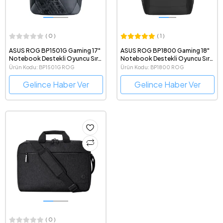
( 0 )
( 1 )
ASUS ROG BP1501G Gaming 17"
ASUS ROG BP1800 Gaming 18"
Notebook Destekli Oyuncu Sırt
Notebook Destekli Oyuncu Sırt
Çantası
Çantası
Ürün Kodu: BP1501G ROG
Ürün Kodu: BP1800 ROG
BACKPACK/BK/15_17
BACKPACK/BK/18
Gelince Haber Ver
Gelince Haber Ver
( 0 )