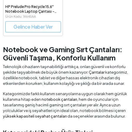
HP Prelude Pro Recycle 15.6"
Notebook Laptop Çantası -
1X645AA
Ürün Kodu: 1X645AA
Gelince Haber Ver
Notebook ve Gaming Sırt Çantaları:
Güvenli Taşıma, Konforlu Kullanım
Teknolojik cihazların taşınabilirliği arttıkça, onları güvenli ve konforlu
şekilde taşıyabilmek de büyük önem kazanıyor.
Çantalar
kategorimiz,
özellikle notebook, tablet ve diğer hassas elektronik cihazları dış
etkenlerden korurken; kullanım kolaylığı ve şıklığı da bir arada sunar.
Kategorimizde farklı kullanım senaryolarına uygun olarak hem günlük
kullanıma hitap eden
notebook çantaları
, hem de oyuncular için
tasarlanmış geniş hacimli gaming sırt çantaları yer alır. Ayrıca uzun
yolculuklar ve iş seyahatleri için ideal olan, notebook bölmesi içeren
yüksek kapasiteli seyahat çantaları
da seçenekler arasında bulunur.