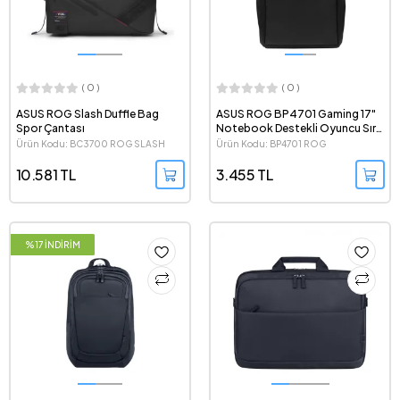
( 0 )
( 0 )
ASUS ROG Slash Duffle Bag
ASUS ROG BP4701 Gaming 17"
Spor Çantası
Notebook Destekli Oyuncu Sırt
Çantası
Ürün Kodu: BC3700 ROG SLASH
Ürün Kodu: BP4701 ROG
DUFFLE BAG
BACKPACK/15_17
10.581 TL
3.455 TL
%17 İNDİRİM