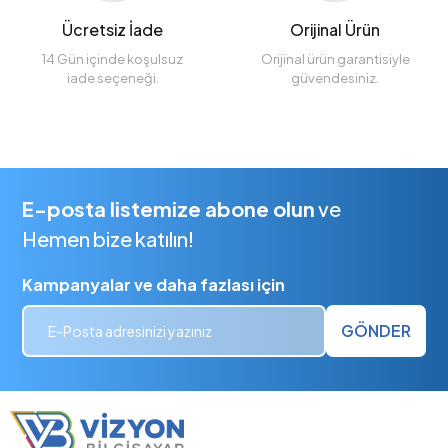
Ücretsiz İade
Orijinal Ürün
14 Gün içinde koşulsuz
Orijinal ürün garantisiyle
iade seçeneği.
güvendesiniz.
E-posta listemize abone olun
ve
Hemen bize katılın!
Kampanyalar ve daha fazlası için
GÖNDER