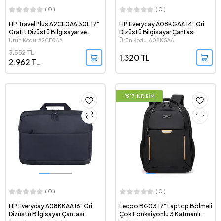
( 0 )
( 0 )
HP Travel Plus A2CE0AA 30L 17"
HP Everyday A08KGAA 14" Gri
Grafit Dizüstü Bilgisayar ve
Dizüstü Bilgisayar Çantası
Seyahat Sırt Çantası
Ürün Kodu: A2CE0AA
Ürün Kodu: A08KGAA
3.552 TL
1.320 TL
2.962 TL
%17 İNDİRİM
( 0 )
( 0 )
HP Everyday A08KKAA 16" Gri
Lecoo BG03 17" Laptop Bölmeli
Dizüstü Bilgisayar Çantası
Çok Fonksiyonlu 3 Katmanlı