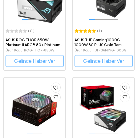
( 0 )
( 1 )
ASUS ROG THOR 850W
ASUS TUF Gaming 1000G
Platinum II ARGB 80+ Platinum
1000W 80 PLUS Gold Tam
Tam Modüler Güç Kaynağı
Modüler ATX 3.0 Uyumlu Power
Ürün Kodu: ROG-THOR-850P2
Ürün Kodu: TUF-GAMING-1000G
Supply
Gelince Haber Ver
Gelince Haber Ver