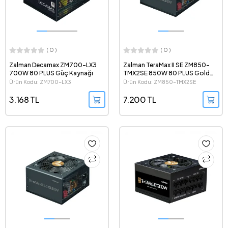
( 0 )
( 0 )
Zalman Decamax ZM700-LX3
Zalman TeraMax II SE ZM850-
700W 80 PLUS Güç Kaynağı
TMX2SE 850W 80 PLUS Gold
ATX 3.1 PCIe 5.1 Modüler Güç
Ürün Kodu: ZM700-LX3
Ürün Kodu: ZM850-TMX2SE
Kaynağı
3.168 TL
7.200 TL