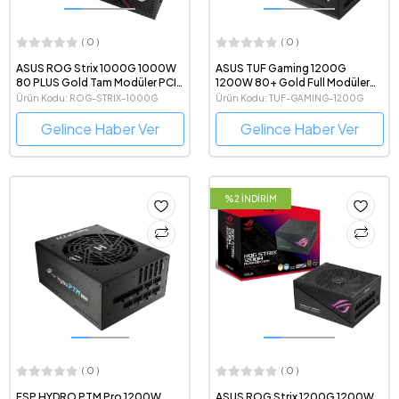
( 0 )
( 0 )
ASUS ROG Strix 1000G 1000W
ASUS TUF Gaming 1200G
80 PLUS Gold Tam Modüler PCIe
1200W 80+ Gold Full Modüler
Gen 5.0 Uyumlu Güç Kaynağı
ATX 3.0 Uyumlu Gaming Power
Ürün Kodu: ROG-STRIX-1000G
Ürün Kodu: TUF-GAMING-1200G
Supply
Gelince Haber Ver
Gelince Haber Ver
%2 İNDİRİM
( 0 )
( 0 )
FSP HYDRO PTM Pro 1200W
ASUS ROG Strix 1200G 1200W