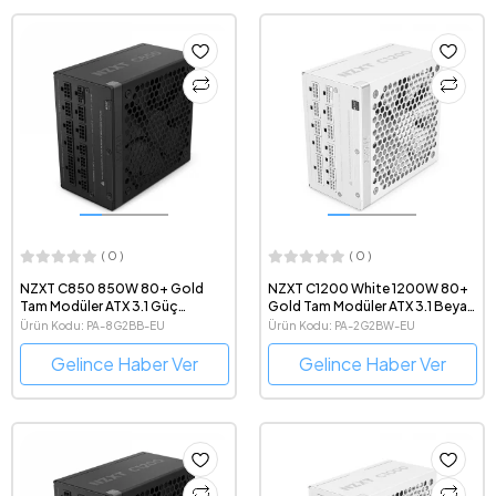
( 0 )
( 0 )
NZXT C850 850W 80+ Gold
NZXT C1200 White 1200W 80+
Tam Modüler ATX 3.1 Güç
Gold Tam Modüler ATX 3.1 Beyaz
Kaynağı
Güç Kaynağı
Ürün Kodu: PA-8G2BB-EU
Ürün Kodu: PA-2G2BW-EU
Gelince Haber Ver
Gelince Haber Ver