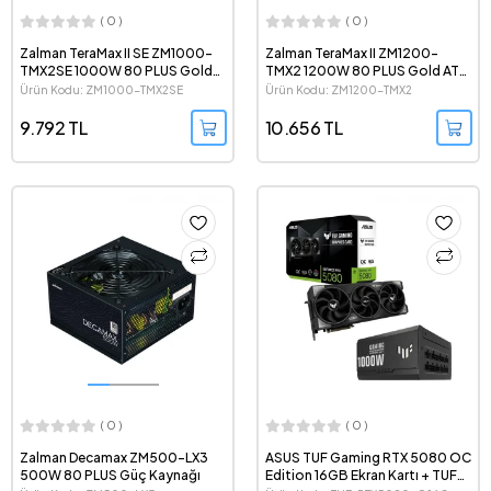
( 0 )
( 0 )
Zalman TeraMax II SE ZM1000-
Zalman TeraMax II ZM1200-
TMX2SE 1000W 80 PLUS Gold
TMX2 1200W 80 PLUS Gold ATX
ATX 3.1 PCIe 5.1 Modüler Güç
3.0 PCIe 5.0 Modüler Güç
Ürün Kodu: ZM1000-TMX2SE
Ürün Kodu: ZM1200-TMX2
Kaynağı
Kaynağı
9.792 TL
10.656 TL
( 0 )
( 0 )
Zalman Decamax ZM500-LX3
ASUS TUF Gaming RTX 5080 OC
500W 80 PLUS Güç Kaynağı
Edition 16GB Ekran Kartı + TUF