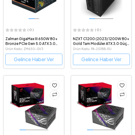
( 0 )
( 0 )
Zalman GigaMax III 650W 80+
NZXT C1200 (2023) 1200W 80+
Bronze PCIe Gen 5.0 ATX 3.0
Gold Tam Modüler ATX 3.0 Güç
Uyumlu Güç Kaynağı
Kaynağı
Ürün Kodu: ZM650-GV3
Ürün Kodu: PA-2G1BB-EU
Gelince Haber Ver
Gelince Haber Ver