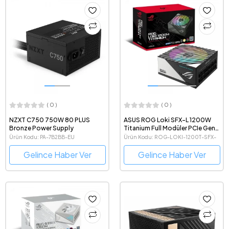
( 0 )
( 0 )
NZXT C750 750W 80 PLUS
ASUS ROG Loki SFX-L 1200W
Bronze Power Supply
Titanium Full Modüler PCIe Gen
5.0 ATX 3.1 Uyumlu Gaming
Ürün Kodu: PA-7B2BB-EU
Ürün Kodu: ROG-LOKI-1200T-SFX-
Power Supply
L-GAMING
Gelince Haber Ver
Gelince Haber Ver