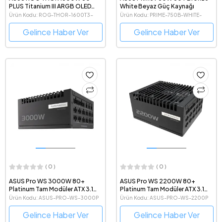
PLUS Titanium III ARGB OLED
White Beyaz Güç Kaynağı
Ekranlı ATX 3.1 Tam Modüler Güç
Ürün Kodu: ROG-THOR-1600T3-
Ürün Kodu: PRIME-750B-WHITE-
Kaynağı
GAMING
EDITION
Gelince Haber Ver
Gelince Haber Ver
( 0 )
( 0 )
ASUS Pro WS 3000W 80+
ASUS Pro WS 2200W 80+
Platinum Tam Modüler ATX 3.1
Platinum Tam Modüler ATX 3.1
PCIe 5.1 Profesyonel Güç
PCIe 5.1 Profesyonel Güç
Ürün Kodu: ASUS-PRO-WS-3000P
Ürün Kodu: ASUS-PRO-WS-2200P
Kaynağı
Kaynağı
Gelince Haber Ver
Gelince Haber Ver