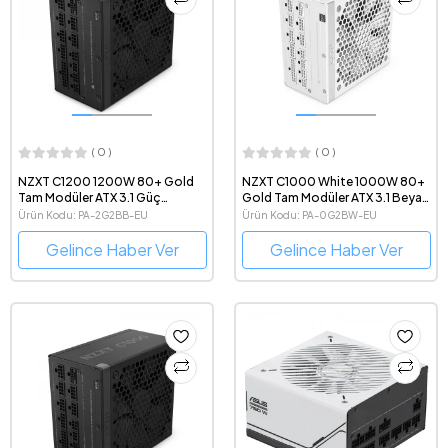
( 0 )
( 0 )
NZXT C1200 1200W 80+ Gold
NZXT C1000 White 1000W 80+
Tam Modüler ATX 3.1 Güç
Gold Tam Modüler ATX 3.1 Beyaz
Kaynağı
Güç Kaynağı
Ürün Kodu: PA-2G2BB-EU
Ürün Kodu: PA-0G2BW-EU
Gelince Haber Ver
Gelince Haber Ver