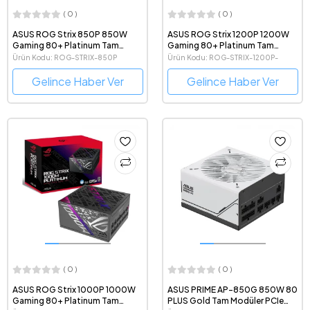
( 0 )
( 0 )
ASUS ROG Strix 850P 850W
ASUS ROG Strix 1200P 1200W
Gaming 80+ Platinum Tam
Gaming 80+ Platinum Tam
Modüler ATX 3.1 Güç Kaynağı
Modüler ATX 3.1 Güç Kaynağı
Ürün Kodu: ROG-STRIX-850P
Ürün Kodu: ROG-STRIX-1200P-
GAMING
Gelince Haber Ver
Gelince Haber Ver
( 0 )
( 0 )
ASUS ROG Strix 1000P 1000W
ASUS PRIME AP-850G 850W 80
Gaming 80+ Platinum Tam
PLUS Gold Tam Modüler PCIe