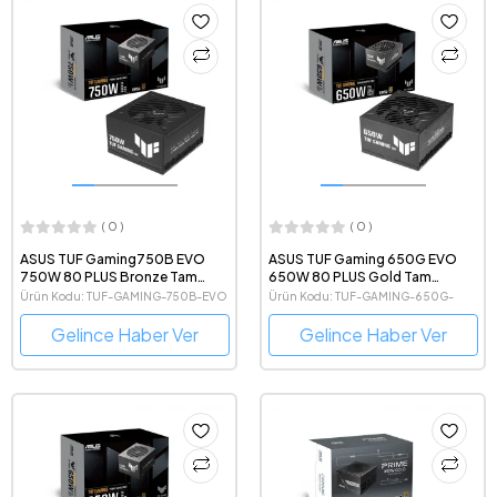
( 0 )
( 0 )
ASUS TUF Gaming750B EVO
ASUS TUF Gaming 650G EVO
750W 80 PLUS Bronze Tam
650W 80 PLUS Gold Tam
Modüler Güç Kaynağı
Modüler Güç Kaynağı
Ürün Kodu: TUF-GAMING-750B-EVO
Ürün Kodu: TUF-GAMING-650G-
EVO
Gelince Haber Ver
Gelince Haber Ver