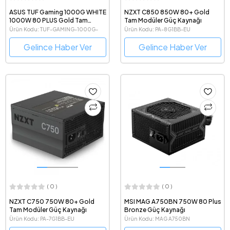
ASUS TUF Gaming 1000G WHITE
NZXT C850 850W 80+ Gold
1000W 80 PLUS Gold Tam
Tam Modüler Güç Kaynağı
Modüler ATX 3.0 Uyumlu Beyaz
Ürün Kodu: TUF-GAMING-1000G-
Ürün Kodu: PA-8G1BB-EU
Power Supply
WHITE
Gelince Haber Ver
Gelince Haber Ver
( 0 )
( 0 )
NZXT C750 750W 80+ Gold
MSI MAG A750BN 750W 80 Plus
Tam Modüler Güç Kaynağı
Bronze Güç Kaynağı
Ürün Kodu: PA-7G1BB-EU
Ürün Kodu: MAG A750BN