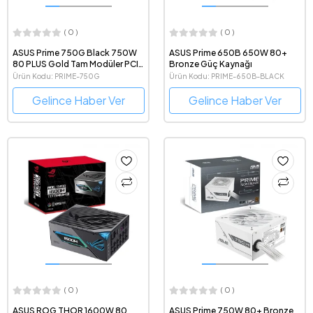
( 0 )
( 0 )
ASUS Prime 750G Black 750W
ASUS Prime 650B 650W 80+
80 PLUS Gold Tam Modüler PCIe
Bronze Güç Kaynağı
ATX 3.1 Güç Kaynağı
Ürün Kodu: PRIME-750G
Ürün Kodu: PRIME-650B-BLACK
Gelince Haber Ver
Gelince Haber Ver
( 0 )
( 0 )
ASUS ROG THOR 1600W 80
ASUS Prime 750W 80+ Bronze