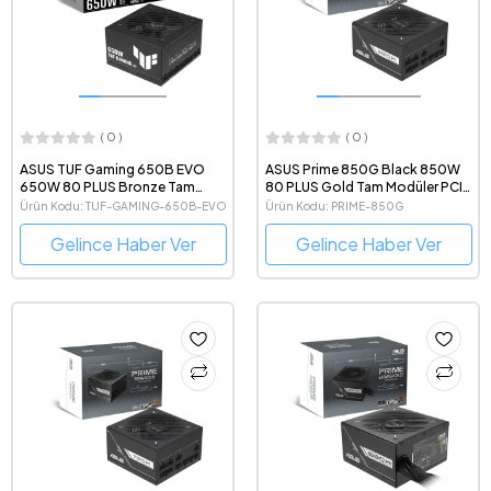
( 0 )
( 0 )
ASUS TUF Gaming 650B EVO
ASUS Prime 850G Black 850W
650W 80 PLUS Bronze Tam
80 PLUS Gold Tam Modüler PCIe
Modüler Güç Kaynağı
ATX 3.1 Güç Kaynağı
Ürün Kodu: TUF-GAMING-650B-EVO
Ürün Kodu: PRIME-850G
Gelince Haber Ver
Gelince Haber Ver