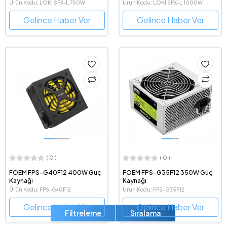
Tam Modüler Güç Kaynağı
Tam Modüler Güç Kaynağı
Ürün Kodu: LOKI SFX-L 750W
Ürün Kodu: LOKI SFX-L 1000W
Gelince Haber Ver
Gelince Haber Ver
( 0 )
( 0 )
FOEM FPS-G40F12 400W Güç
FOEM FPS-G35F12 350W Güç
Kaynağı
Kaynağı
Ürün Kodu: FPS-G40F12
Ürün Kodu: FPS-G35F12
Gelince Haber Ver
Gelince Haber Ver
Filtreleme
Sıralama