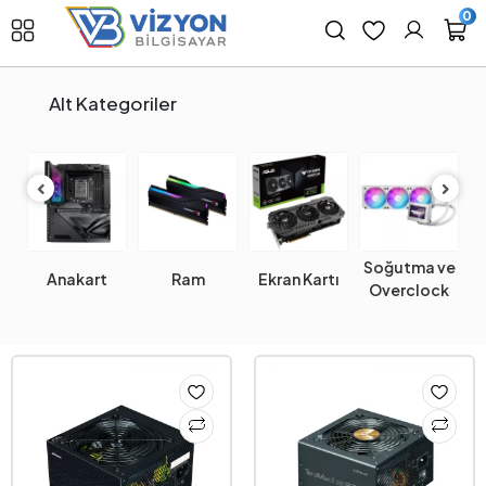
0
Alt Kategoriler
Soğutma ve
Anakart
Ram
Ekran Kartı
Overclock