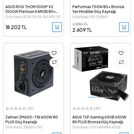
ASUS ROG THOR 1000P V2
Performax 750W 80+ Bronze
1000W Platinum II ARGB 80+
Yarı Modüler Güç Kaynağı
Platinum Tam Modüler Güç
Ürün Kodu: ROG-THOR-1000P2-V2
Ürün Kodu: PG-750B01
Kaynağı
2.880 TL
18.202 TL
2.609 TL
( 0 )
( 0 )
Zalman ZM600-TXII 600W 80
ASUS TUF Gaming 650B 650W
PLUS Güç Kaynağı
80 PLUS Bronze Güç Kaynağı
Ürün Kodu: ZM600-TXII
Ürün Kodu: TUF-GAMING-650B