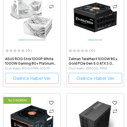
( 0 )
( 0 )
ASUS ROG Strix 1000P White
Zalman TeraMax II 1000W 80+
1000W Gaming 80+ Platinum
Gold PCIe Gen 5.0 ATX 3.0
Tam Modüler ATX 3.1 Beyaz Güç
Uyumlu Güç Kaynağı
Ürün Kodu: ROG-STRIX-1000P-
Ürün Kodu: ZM1000-TMX2
Kaynağı
GAMING-WHITE
Gelince Haber Ver
Gelince Haber Ver
%23 İNDİRİM