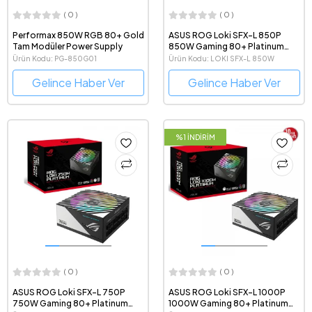
( 0 )
( 0 )
Performax 850W RGB 80+ Gold
ASUS ROG Loki SFX-L 850P
Tam Modüler Power Supply
850W Gaming 80+ Platinum
Tam Modüler Güç Kaynağı
Ürün Kodu: PG-850G01
Ürün Kodu: LOKI SFX-L 850W
Gelince Haber Ver
Gelince Haber Ver
%1 İNDİRİM
( 0 )
( 0 )
ASUS ROG Loki SFX-L 750P
ASUS ROG Loki SFX-L 1000P
750W Gaming 80+ Platinum
1000W Gaming 80+ Platinum