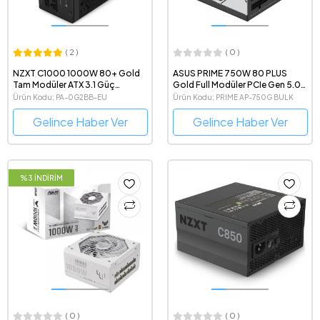
( 2 )
( 0 )
NZXT C1000 1000W 80+ Gold
ASUS PRIME 750W 80 PLUS
Tam Modüler ATX 3.1 Güç
Gold Full Modüler PCIe Gen 5.0
Kaynağı
ATX 3.0 Uyumlu Gaming Bulk
Ürün Kodu: PA-0G2BB-EU
Ürün Kodu: PRIME AP-750G BULK
Power Supply
Gelince Haber Ver
Gelince Haber Ver
%3 İNDİRİM
( 0 )
( 0 )