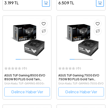
3.199 TL
6.509 TL
( 0 )
( 0 )
ASUS TUF Gaming 850G EVO
ASUS TUF Gaming 750G EVO
850W 80 PLUS Gold Tam
750W 80 PLUS Gold Tam
Modüler Güç Kaynağı
Modüler Güç Kaynağı
Ürün Kodu: TUF-GAMING-850G-
Ürün Kodu: TUF-GAMING-750G-EVO
EVO
Gelince Haber Ver
Gelince Haber Ver