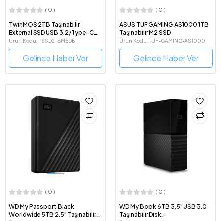
( 0 )
( 0 )
TwinMOS 2TB Taşınabilir
ASUS TUF GAMING AS1000 1TB
External SSD USB 3.2/Type-C
Taşınabilir M2 SSD
(Dark Grey)
Ürün Kodu: PSSD2TBMEDB
Ürün Kodu: TUF-GAMING-AS1000
Gelince Haber Ver
Gelince Haber Ver
( 0 )
( 0 )
WD My Passport Black
WD My Book 6TB 3,5" USB 3.0
Worldwide 5TB 2.5" Taşınabilir
Taşınabilir Disk