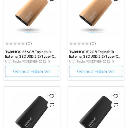
( 0 )
( 0 )
TwinMOS 256GB Taşınabilir
TwinMOS 512GB Taşınabilir
External SSD USB 3.2/Type-C
External SSD USB 3.2/Type-C
(Gold)
(Gold)
Ürün Kodu: PSSDEGBMED32-G
Ürün Kodu: PSSDFGBMED32-G
Gelince Haber Ver
Gelince Haber Ver