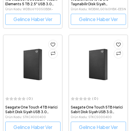
Elements 5 TB 2.5" USB 3.0
Taşınabilir Disk Siyah
Taşınabilir Disk
(WDBWLG0160HBK-EESN)
Ürün Kodu: WDBU6Y0050BBK-
Ürün Kodu: WDBWLG0160HBK-EESN
WESN
Gelince Haber Ver
Gelince Haber Ver
( 0 )
( 0 )
Seagate One Touch 4TB Harici
Seagate One Touch 5TB Harici
Sabit Disk Siyah USB 3.0
Sabit Disk Siyah USB 3.0
(STKC4000400)
(STKC5000400)
Ürün Kodu: STKC4000400
Ürün Kodu: STKC5000400
Gelince Haber Ver
Gelince Haber Ver