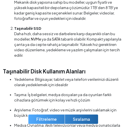
Mekanik disk yapısına sahip bu modeller, uygun fiyatlı ve
yüksek kapasiteli bir depolama çözümüdür. 1 TB’den 8 TB’ye
kadar geniş kapasite seçenekleri sunar. Belgeler, videolar,
fotoğraflar ve oyun yedekleri için idealdir.
Taşınabilir SSD
Daha hızlı, daha sessiz ve darbelere karşı dayanıklı olan bu
modeller,
NVMe
ya da
SATA
tabanlı olabilir. Kompakt yapılarıyla
çanta ya da cepte rahatça taşınabilir. Yüksek hız gerektiren
video düzenleme, yedekleme ve yazılım çalışmaları için tercih
edilir.
Taşınabilir Disk Kullanım Alanları
Yedekleme: Bilgisayar, tablet veya telefon verilerinizi düzenli
olarak yedeklemek için idealdir
Taşıma: İş belgeleri, medya dosyaları ya da oyunları farklı
cihazlara götürmek için kolay ve hızlı çözüm
Arşivleme: Fotoğraf, video ve müzik arşivlerini saklamak için
büyük kapasite sunar
Filtreleme
Sıralama
Medya Oynatma: Akıllı televizyonlar veya medya oynatıcılarla