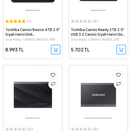
( 1 )
( 0 )
Toshiba Canvio Basics 4TB 2.5"
Toshiba Canvio Ready 2TB 2.5"
Siyah Harici Disk
USB 3.2 Canvio Siyah Harici Disk
HDTB440EK3CA
HDTP320EK3AA
Ürün Kodu: CANVIO-BASICS-4TB
Ürün Kodu: CANVIO-READY-2TB
8.993 TL
5.702 TL
( 0 )
( 0 )