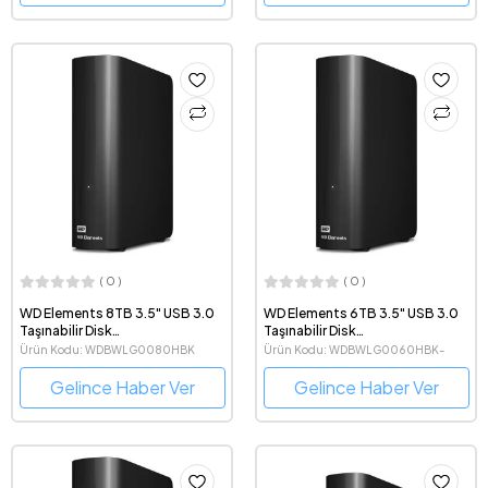
( 0 )
( 0 )
WD Elements 8TB 3.5" USB 3.0
WD Elements 6TB 3.5" USB 3.0
Taşınabilir Disk
Taşınabilir Disk
(WDBWLG0080HBK-EESN)
WDBWLG0060HBK-EESN
Ürün Kodu: WDBWLG0080HBK
Ürün Kodu: WDBWLG0060HBK-
EESN
Gelince Haber Ver
Gelince Haber Ver