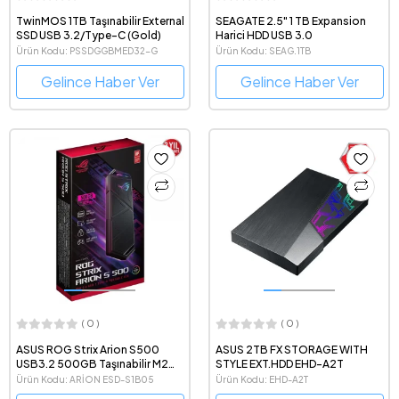
TwinMOS 1TB Taşınabilir External
SEAGATE 2.5" 1 TB Expansion
SSD USB 3.2/Type-C (Gold)
Harici HDD USB 3.0
Ürün Kodu: PSSDGGBMED32-G
Ürün Kodu: SEAG.1TB
Gelince Haber Ver
Gelince Haber Ver
( 0 )
( 0 )
ASUS ROG Strix Arion S500
ASUS 2TB FX STORAGE WITH
USB3.2 500GB Taşınabilir M2
STYLE EXT.HDD EHD-A2T
SSD
Ürün Kodu: ARİON ESD-S1B05
Ürün Kodu: EHD-A2T