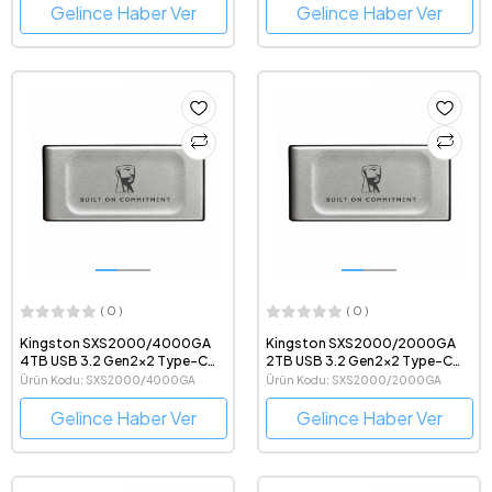
Gelince Haber Ver
Gelince Haber Ver
( 0 )
( 0 )
Kingston SXS2000/4000GA
Kingston SXS2000/2000GA
4TB USB 3.2 Gen2x2 Type-C
2TB USB 3.2 Gen2x2 Type-C
2000MB Okuma/2000MB
2000MB Okuma/2000MB
Ürün Kodu: SXS2000/4000GA
Ürün Kodu: SXS2000/2000GA
Yazma Gri Taşınabilir Harici SSD
Yazma Gri Taşınabilir Harici SSD
Gelince Haber Ver
Gelince Haber Ver