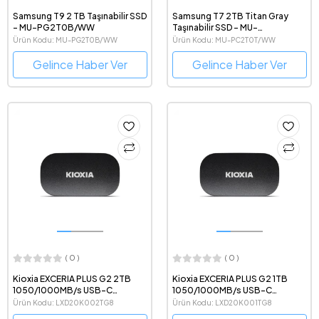
Samsung T9 2 TB Taşınabilir SSD
Samsung T7 2TB Titan Gray
- MU-PG2T0B/WW
Taşınabilir SSD - MU-
PC2T0T/WW
Ürün Kodu: MU-PG2T0B/WW
Ürün Kodu: MU-PC2T0T/WW
Gelince Haber Ver
Gelince Haber Ver
( 0 )
( 0 )
Kioxia EXCERIA PLUS G2 2TB
Kioxia EXCERIA PLUS G2 1TB
1050/1000MB/s USB-C
1050/1000MB/s USB-C
Taşınabilir SSD -
Taşınabilir SSD - LXD20K001TG8
Ürün Kodu: LXD20K002TG8
Ürün Kodu: LXD20K001TG8
LXD20K002TG8