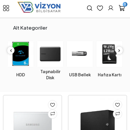
0
Alt Kategoriler
Taşınabilir
HDD
USB Bellek
Hafıza Kartı
N
Disk