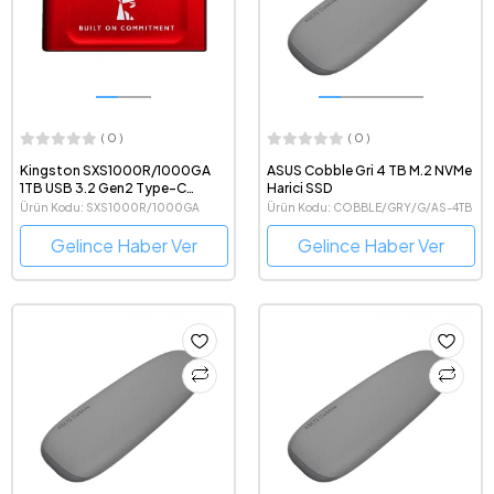
( 0 )
( 0 )
Kingston SXS1000R/1000GA
ASUS Cobble Gri 4 TB M.2 NVMe
1TB USB 3.2 Gen2 Type-C
Harici SSD
1050MB Okuma/1000MB Yazma
Ürün Kodu: SXS1000R/1000GA
Ürün Kodu: COBBLE/GRY/G/AS-4TB
Kırmızı Taşınabilir Harici SSD
Gelince Haber Ver
Gelince Haber Ver