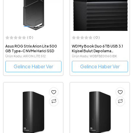
( 0 )
( 0 )
Asus ROG Strix Arion Lite 500
WD My Book Duo 6TB USB 3.1
GB Type-C NVMe Harici SSD
Kişisel Bulut Depolama
WDBFBE0060JBK-EESN
Ürün Kodu: ARİON LİTE 512
Ürün Kodu: WDBFBE0060JBK
Gelince Haber Ver
Gelince Haber Ver