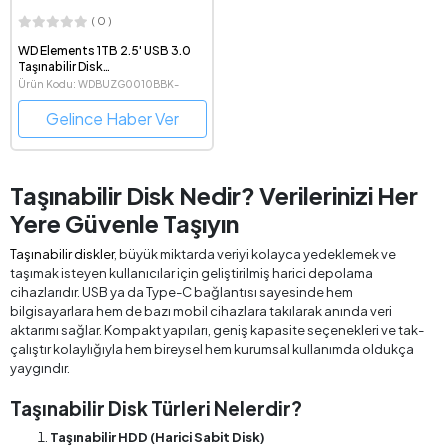
( 0 )
WD Elements 1TB 2.5' USB 3.0
Taşınabilir Disk
(WDBUZG0010BBK-WESN)
Ürün Kodu: WDBUZG0010BBK-
WESN
Gelince Haber Ver
Taşınabilir Disk Nedir? Verilerinizi Her
Yere Güvenle Taşıyın
Taşınabilir diskler
, büyük miktarda veriyi kolayca yedeklemek ve
taşımak isteyen kullanıcılar için geliştirilmiş harici depolama
cihazlarıdır. USB ya da Type-C bağlantısı sayesinde hem
bilgisayarlara hem de bazı mobil cihazlara takılarak anında veri
aktarımı sağlar. Kompakt yapıları, geniş kapasite seçenekleri ve tak-
çalıştır kolaylığıyla hem bireysel hem kurumsal kullanımda oldukça
yaygındır.
Taşınabilir Disk Türleri Nelerdir?
Taşınabilir HDD (Harici Sabit Disk)