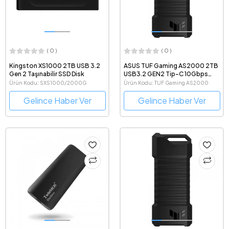
( 0 )
( 0 )
Kingston XS1000 2TB USB 3.2
ASUS TUF Gaming AS2000 2TB
Gen 2 Taşınabilir SSD Disk
USB3.2 GEN2 Tip-C 10Gbps
Taşınabilir SSD
Ürün Kodu: SXS1000/2000G
Ürün Kodu: TUF Gaming AS2000
Gelince Haber Ver
Gelince Haber Ver