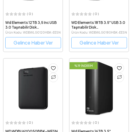
( 0 )
( 0 )
Wd Elements 12TB 3,5 Inc USB
WD Elements 18TB 3.5" USB 3.0
3.0 Taşınabilir Disk
Taşınabilir Disk
WDBWLG0120HBK-EESN
WDBWLG0180HBK
Ürün Kodu: WDBWLG0120HBK-EESN
Ürün Kodu: WDBWLG0180HBK-EESN
Gelince Haber Ver
Gelince Haber Ver
%19 İNDİRİM
( 0 )
( 0 )
WD WDBU6Y0050BBK-WESN
Wd Elements 16TB 3.5"