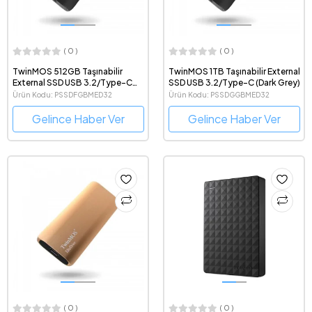
( 0 )
( 0 )
TwinMOS 512GB Taşınabilir
TwinMOS 1TB Taşınabilir External
External SSD USB 3.2/Type-C
SSD USB 3.2/Type-C (Dark Grey)
(Dark Grey)
Ürün Kodu: PSSDFGBMED32
Ürün Kodu: PSSDGGBMED32
Gelince Haber Ver
Gelince Haber Ver
( 0 )
( 0 )