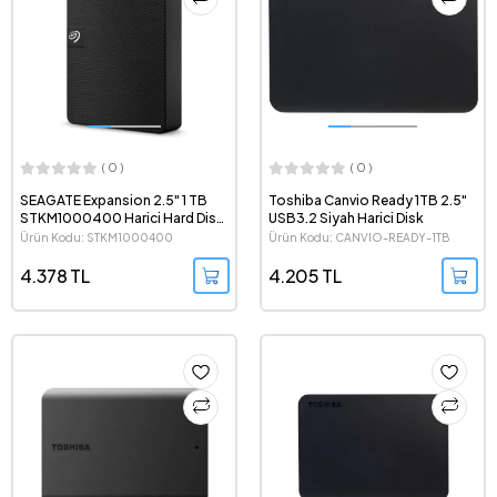
( 0 )
( 0 )
SEAGATE Expansion 2.5" 1 TB
Toshiba Canvio Ready 1TB 2.5"
STKM1000400 Harici Hard Disk
USB3.2 Siyah Harici Disk
Siyah
Ürün Kodu: STKM1000400
Ürün Kodu: CANVIO-READY-1TB
4.378 TL
4.205 TL