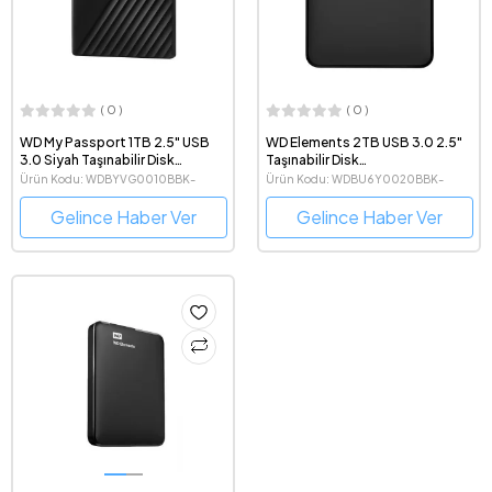
( 0 )
( 0 )
WD My Passport 1TB 2.5" USB
WD Elements 2TB USB 3.0 2.5"
3.0 Siyah Taşınabilir Disk
Taşınabilir Disk
(WDBYVG0010BBK-WESN)
(WDBU6Y0020BBK-WESN)
Ürün Kodu: WDBYVG0010BBK-
Ürün Kodu: WDBU6Y0020BBK-
WESN
WESN
Gelince Haber Ver
Gelince Haber Ver