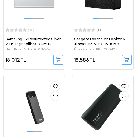
( 0 )
( 0 )
Samsung T7 Resurrected Silver
Seagate Expansion Desktop
2 TB Taşınabilir SSD - MU-
+Rescue 3.5" 10 TB USB 3
PD2T0G/WW
Masaüstü Harici Harddisk -
Ürün Kodu: MU-PD2T0G/WW
Ürün Kodu: STKP10000400
STKP10000400
18.012 TL
18.586 TL