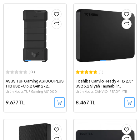
( 0 )
( 1 )
ASUS TUF Gaming AS1000 PLUS
Toshiba Canvio Ready 4TB 2.5"
1TB USB-C 3.2 Gen 2x2
USB3.2 Siyah Taşınabilir
Taşınabilir SSD
Harddisk HDTP340EK3CA
Ürün Kodu: TUF Gaming AS1000
Ürün Kodu: CANVIO-READY-4TB
PLUS
9.677 TL
8.467 TL