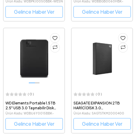
Disk WDBPKJ0050BBK-WESN
WDBBGB0060HBK
Ürün Kodu: WDBPKJ0050BBK-WESN
Ürün Kodu: WDBBGB0060HBK-
EESN
Gelince Haber Ver
Gelince Haber Ver
( 0 )
( 0 )
WD Elements Portable 1.5TB
SEAGATE EXPANSION 2TB
2.5" USB 3.0 Taşınabilir Disk
HARİCİ DİSK 3.0
WDBU6Y0015BBK-WESN
(STKM2000400)
Ürün Kodu: WDBU6Y0015BBK-
Ürün Kodu: SAGTSTKM2000400
WESN
Gelince Haber Ver
Gelince Haber Ver