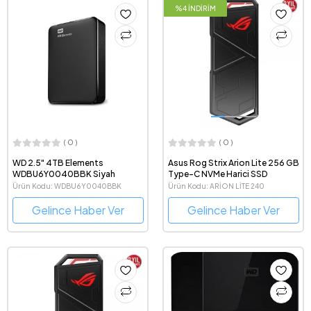
%4 İNDİRİM
( 0 )
( 0 )
WD 2.5" 4TB Elements
Asus Rog Strix Arion Lite 256 GB
WDBU6Y0040BBK Siyah
Type-C NVMe Harici SSD
Ürün Kodu: WDBU6Y0040BBK
Ürün Kodu: ARİON LİTE 240
Gelince Haber Ver
Gelince Haber Ver