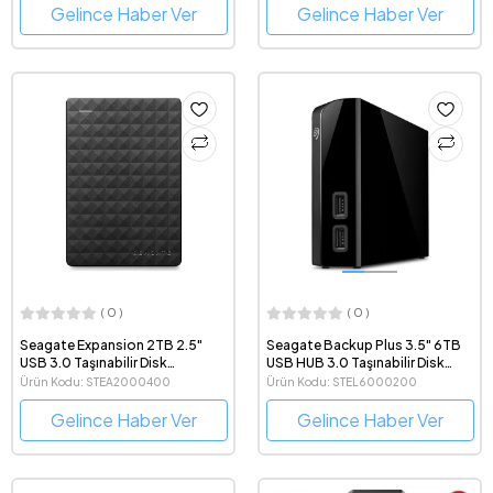
Gelince Haber Ver
Gelince Haber Ver
( 0 )
( 0 )
Seagate Expansion 2TB 2.5"
Seagate Backup Plus 3.5" 6TB
USB 3.0 Taşınabilir Disk
USB HUB 3.0 Taşınabilir Disk
STEA2000400
(STEL6000200)
Ürün Kodu: STEA2000400
Ürün Kodu: STEL6000200
Gelince Haber Ver
Gelince Haber Ver