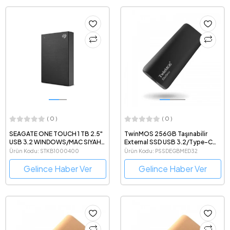
( 0 )
( 0 )
SEAGATE ONE TOUCH 1 TB 2.5"
TwinMOS 256GB Taşınabilir
USB 3.2 WINDOWS/MAC SIYAH
External SSD USB 3.2/Type-C
(STKB1000400)
(Dark Grey)
Ürün Kodu: STKB1000400
Ürün Kodu: PSSDEGBMED32
Gelince Haber Ver
Gelince Haber Ver