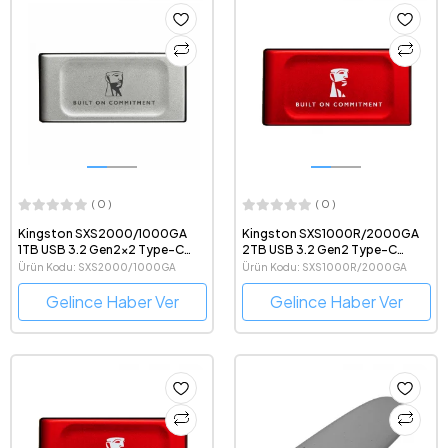
( 0 )
( 0 )
Kingston SXS2000/1000GA
Kingston SXS1000R/2000GA
1TB USB 3.2 Gen2x2 Type-C
2TB USB 3.2 Gen2 Type-C
2000MB Okuma/2000MB
1050MB Okuma/1000MB Yazma
Ürün Kodu: SXS2000/1000GA
Ürün Kodu: SXS1000R/2000GA
Yazma Gri Taşınabilir Harici SSD
Kırmızı Taşınabilir Harici SSD
Gelince Haber Ver
Gelince Haber Ver