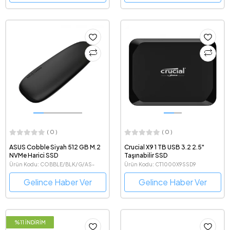
( 0 )
( 0 )
ASUS Cobble Siyah 512 GB M.2
Crucial X9 1 TB USB 3.2 2.5"
NVMe Harici SSD
Taşınabilir SSD
Ürün Kodu: COBBLE/BLK/G/AS-
Ürün Kodu: CT1000X9SSD9
512GB
Gelince Haber Ver
Gelince Haber Ver
%11 İNDİRİM