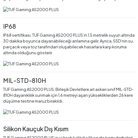
IP68
IP68 sertifikası, TUF Gaming AS2000 PLUS’ın 1,5 metrelik suyun altında
30 dakika boyunca dayanabileceği anlamına gelir. Ayrıca, SSD’nin su,
parçacık veya toz tarafından oluşabilecek hasarlara karşı koruma
altında olduğunu gösterir.
MIL-STD-810H
TUF Gaming AS2000 PLUS, Birleşik Devletlere ait askeri sınıf MIL-STD-
810H dayanıklılık sunmak için 1,6 metreyi aşan yüksekliklerden 26 kere
düşürme testine maruz bırakıldı.
Silikon Kauçuk Dış Kısım
TUF Gaming AS2000 PLUS’ın yüksek kaliteli silikon dış kısmı darbeleri