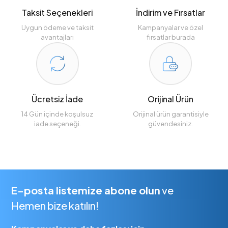
Taksit Seçenekleri
İndirim ve Fırsatlar
Uygun ödeme ve taksit
Kampanyalar ve özel
avantajları
fırsatlar burada
Ücretsiz İade
Orijinal Ürün
14 Gün içinde koşulsuz
Orijinal ürün garantisiyle
iade seçeneği.
güvendesiniz.
E-posta listemize abone olun
ve
Hemen bize katılın!