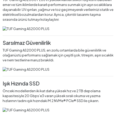
emer ve tüm iklimlerde kararlı performans sunmak için aşırı sıcaklıklara
dayanabilir. UV ışınları, yağmur ve toz geçirmeyerek verilerinizi statik ve
elektriksel bozulmalardan korur. Ayrıca, çıkıntılı tasarımı taşıma
sırasında ürünü tutmayı kolaylaştırır.
Sarsılmaz Güvenilirlik
TUF Gaming AS2000 PLUS, en zorlu ortamlarda bile güvenilirlik ve
olağanüstü performans sağlamak için çeşitli şok, titreşim, aşırı sıcaklık
ve nem testlerine maruz bırakıldı.
Işık Hızında SSD
Önceki modellerden iki kat daha yüksek hız ve 2 TB depolama
kapasitesiyle 20 Gbps’e3 varan yüksek sıralı okuma ve yazma
hızlarının tadını ışık hızındaki M.2 NVMe® PCIe® SSD ile çıkarın.