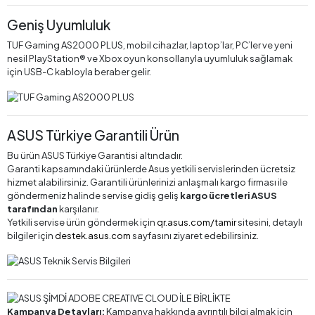
Geniş Uyumluluk
TUF Gaming AS2000 PLUS, mobil cihazlar, laptop’lar, PC’ler ve yeni
nesil PlayStation® ve Xbox oyun konsollarıyla uyumluluk sağlamak
için USB-C kabloyla beraber gelir.
ASUS Türkiye Garantili Ürün
Bu ürün ASUS Türkiye Garantisi altındadır.
Garanti kapsamındaki ürünlerde Asus yetkili servislerinden ücretsiz
hizmet alabilirsiniz. Garantili ürünlerinizi anlaşmalı kargo firması ile
göndermeniz halinde servise gidiş geliş
kargo ücretleri ASUS
tarafından
karşılanır.
Yetkili servise ürün göndermek için
qr.asus.com/tamir
sitesini, detaylı
bilgiler için
destek.asus.com
sayfasını ziyaret edebilirsiniz.
Kampanya Detayları:
Kampanya hakkında ayrıntılı bilgi almak için