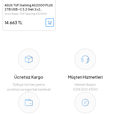
ASUS TUF Gaming AS2000 PLUS
2TB USB-C 3.2 Gen 2x2
Taşınabilir SSD
Ürün Kodu: TUF Gaming AS2000
PLUS
14.663 TL
Ücretsiz Kargo
Müşteri Hizmetleri
Türkiye’nin her yerine
Hemen Arayın
ücretsiz ve sigortalı teslimat
0216 550 4300