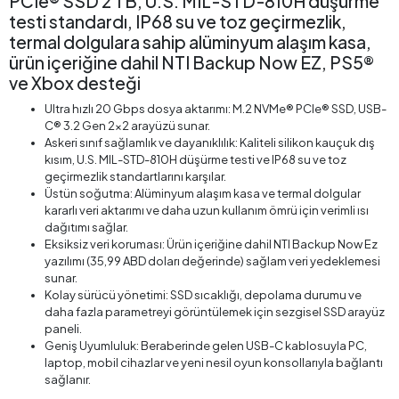
PCIe® SSD 2 TB, U.S. MIL-STD-810H düşürme
testi standardı, IP68 su ve toz geçirmezlik,
termal dolgulara sahip alüminyum alaşım kasa,
ürün içeriğine dahil NTI Backup Now EZ, PS5®
ve Xbox desteği
Ultra hızlı 20 Gbps dosya aktarımı: M.2 NVMe® PCIe® SSD, USB-
C® 3.2 Gen 2x2 arayüzü sunar.
Askeri sınıf sağlamlık ve dayanıklılık: Kaliteli silikon kauçuk dış
kısım, U.S. MIL-STD-810H düşürme testi ve IP68 su ve toz
geçirmezlik standartlarını karşılar.
Üstün soğutma: Alüminyum alaşım kasa ve termal dolgular
kararlı veri aktarımı ve daha uzun kullanım ömrü için verimli ısı
dağıtımı sağlar.
Eksiksiz veri koruması: Ürün içeriğine dahil NTI Backup Now Ez
yazılımı (35,99 ABD doları değerinde) sağlam veri yedeklemesi
sunar.
Kolay sürücü yönetimi: SSD sıcaklığı, depolama durumu ve
daha fazla parametreyi görüntülemek için sezgisel SSD arayüz
paneli.
Geniş Uyumluluk: Beraberinde gelen USB-C kablosuyla PC,
laptop, mobil cihazlar ve yeni nesil oyun konsollarıyla bağlantı
sağlanır.