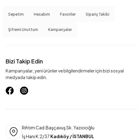
Sepetim
Hesabım
Favoriler
Sipariş Takibi
Şifremi Unuttum
Kampanyalar
Bizi Takip Edin
Kampanyalar, yeni ürünler ve bilgilendirmeler için bizi sosyal
medyada takip edin.
Rıhtım Cad.Başçavuş Sk. Yazıcıoğlu
İş Hanı K:2/37
Kadıköy / İSTANBUL