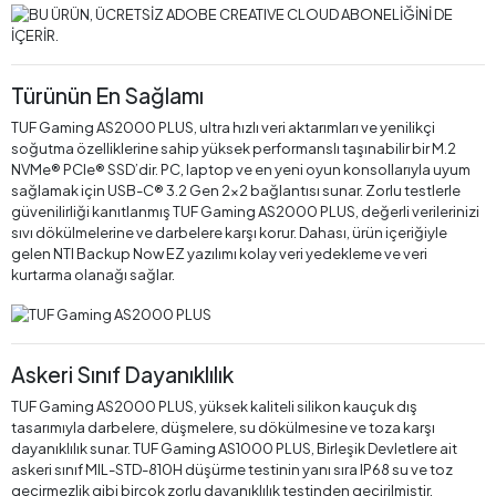
Türünün En Sağlamı
TUF Gaming AS2000 PLUS, ultra hızlı veri aktarımları ve yenilikçi
soğutma özelliklerine sahip yüksek performanslı taşınabilir bir M.2
NVMe® PCIe® SSD’dir. PC, laptop ve en yeni oyun konsollarıyla uyum
sağlamak için USB-C® 3.2 Gen 2x2 bağlantısı sunar. Zorlu testlerle
güvenilirliği kanıtlanmış TUF Gaming AS2000 PLUS, değerli verilerinizi
sıvı dökülmelerine ve darbelere karşı korur. Dahası, ürün içeriğiyle
gelen NTI Backup Now EZ yazılımı kolay veri yedekleme ve veri
kurtarma olanağı sağlar.
Askeri Sınıf Dayanıklılık
TUF Gaming AS2000 PLUS, yüksek kaliteli silikon kauçuk dış
tasarımıyla darbelere, düşmelere, su dökülmesine ve toza karşı
dayanıklılık sunar. TUF Gaming AS1000 PLUS, Birleşik Devletlere ait
askeri sınıf MIL-STD-810H düşürme testinin yanı sıra IP68 su ve toz
geçirmezlik gibi birçok zorlu dayanıklılık testinden geçirilmiştir.