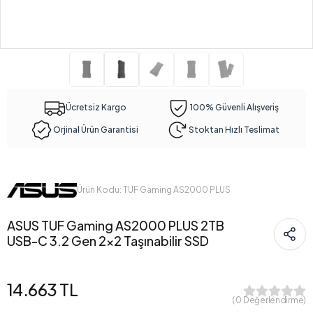
Ücretsiz Kargo
100% Güvenli Alışveriş
Orjinal Ürün Garantisi
Stoktan Hızlı Teslimat
Ürün Kodu: TUF Gaming AS2000 PLUS
ASUS TUF Gaming AS2000 PLUS 2TB
USB-C 3.2 Gen 2x2 Taşınabilir SSD
14.663 TL
( 0 Değerlendirme)