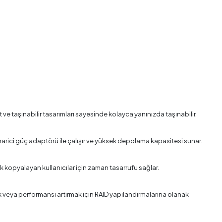
e taşınabilir tasarımları sayesinde kolayca yanınızda taşınabilir.
harici güç adaptörü ile çalışır ve yüksek depolama kapasitesi sunar.
k sık kopyalayan kullanıcılar için zaman tasarrufu sağlar.
mek veya performansı artırmak için RAID yapılandırmalarına olanak