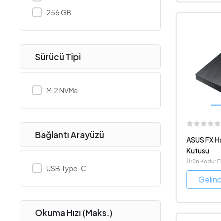
256 GB
Sürücü Tipi
M.2 NVMe
Bağlantı Arayüzü
ASUS FX Ha
Kutusu
Ürün Kodu: 
USB Type-C
Gelin
Okuma Hızı (Maks.)