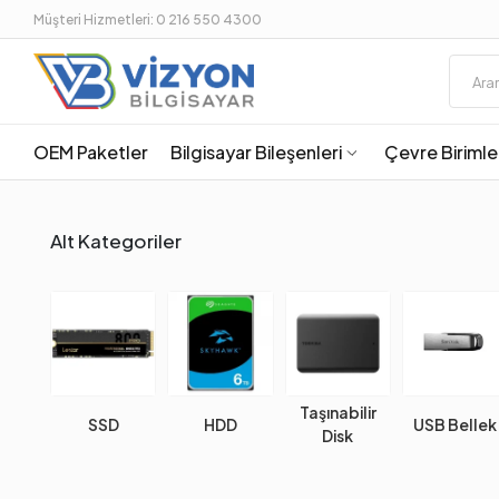
Müşteri Hizmetleri: 0 216 550 4300
OEM Paketler
Bilgisayar Bileşenleri
Çevre Birimle
Alt Kategoriler
Taşınabilir
SSD
HDD
USB Bellek
Disk