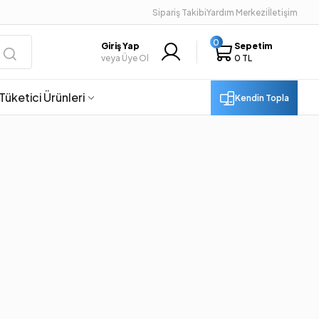
Sipariş Takibi
Yardım Merkezi
İletişim
0
Giriş Yap
Sepetim
veya Üye Ol
0 TL
Tüketici Ürünleri
Kendin Topla