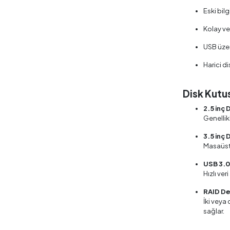
Eski bil
Kolay ve
USB üzer
Harici d
Disk Kutus
2.5 inç 
Genellik
3.5 inç 
Masaüstü
USB 3.0 
Hızlı ver
RAID Des
İki veya
sağlar.