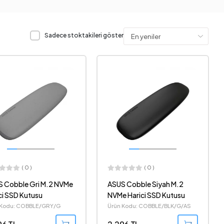
Sadece stoktakileri göster
( 0 )
( 0 )
 Cobble Gri M.2 NVMe
ASUS Cobble Siyah M.2
ci SSD Kutusu
NVMe Harici SSD Kutusu
 Kodu: COBBLE/GRY/G
Ürün Kodu: COBBLE/BLK/G/AS