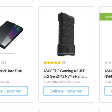
%19 
( 0 )
( 5 )
rici Hard Disk
ASUS TUF Gaming A2 USB
ASUS
3.2 Gen2 M2 NVMe Harici
NVM
SSD Kutusu
EHD-A1T
Ürün Kodu: TUF GAMING A2
Ürün
ce Haber Ver
Gelince Haber Ver