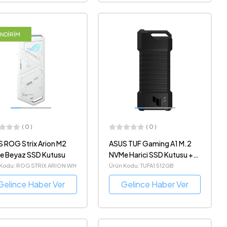
İNDİRİM
( 0 )
( 0 )
 ROG Strix Arion M2
ASUS TUF Gaming A1 M.2
e Beyaz SSD Kutusu
NVMe Harici SSD Kutusu +
Twin Moss 512GB M.2 NVMe
 Kodu: ROG STRIX ARION WH
Ürün Kodu: TUFA1 512GB
SSD
Gelince Haber Ver
Gelince Haber Ver