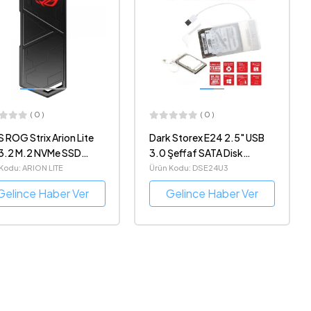
( 0 )
( 0 )
 ROG Strix Arion Lite
Dark Storex E24 2.5" USB
3.2 M.2 NVMe SSD
3.0 Şeffaf SATA Disk
usu
Kutusu (DK-AC-DSE24U3)
Kodu: ARION LITE
Ürün Kodu: DSE24U3
Gelince Haber Ver
Gelince Haber Ver