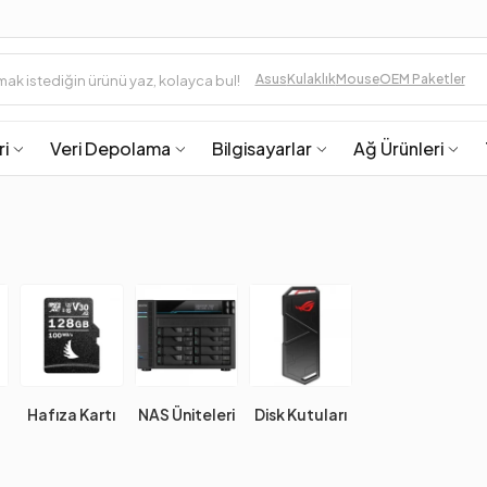
Asus
Kulaklık
Mouse
OEM Paketler
ri
Veri Depolama
Bilgisayarlar
Ağ Ürünleri
Hafıza Kartı
NAS Üniteleri
Disk Kutuları