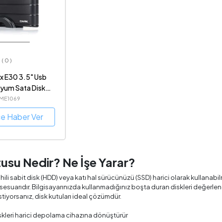
( 0 )
x E30 3.5" Usb
yum Sata Disk
ptör Dahil)(DK-
LME1069
U3)
ce Haber Ver
usu Nedir? Ne İşe Yarar?
ahili sabit disk (HDD) veya katı hal sürücünüzü (SSD) harici olarak kullana
esuarıdır. Bilgisayarınızda kullanmadığınız boşta duran diskleri değerlend
iyorsanız, disk kutuları ideal çözümdür.
iskleri harici depolama cihazına dönüştürür