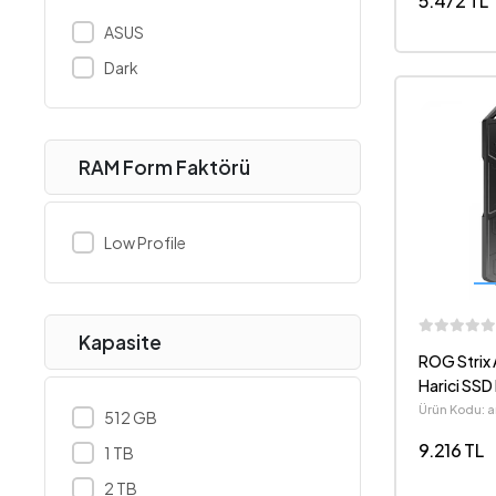
5.472 TL
ASUS
Dark
RAM Form Faktörü
Low Profile
Kapasite
ROG Strix 
Harici SSD
M.2 NVMe
Ürün Kodu: 
512 GB
9.216 TL
1 TB
2 TB