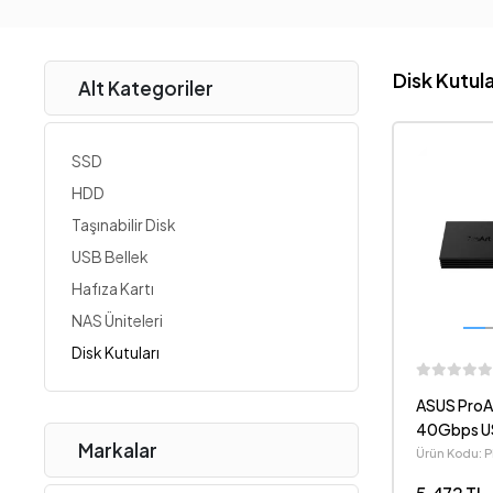
Disk Kutula
Alt Kategoriler
SSD
HDD
Taşınabilir Disk
USB Bellek
Hafıza Kartı
NAS Üniteleri
Disk Kutuları
ASUS ProA
40Gbps U
Markalar
Ürün Kodu:
BLK-G-AS