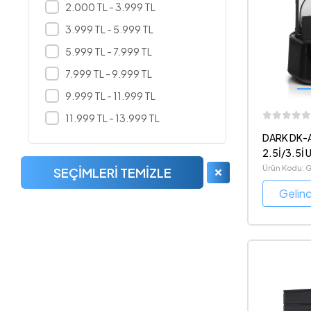
2.000 TL - 3.999 TL
3.999 TL - 5.999 TL
5.999 TL - 7.999 TL
7.999 TL - 9.999 TL
9.999 TL - 11.999 TL
11.999 TL - 13.999 TL
DARK DK
2.5İ/3.5İ 
DOCKİNG
Ürün Kodu:
SEÇIMLERI TEMIZLE
Gelin