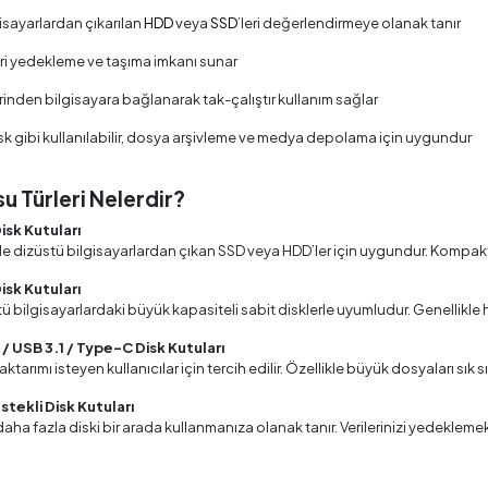
gisayarlardan çıkarılan
HDD
veya
SSD
’leri değerlendirmeye olanak tanır
ri yedekleme ve taşıma imkanı sunar
inden bilgisayara bağlanarak tak-çalıştır kullanım sağlar
isk gibi kullanılabilir, dosya arşivleme ve medya depolama için uygundur
u Türleri Nelerdir?
Disk Kutuları
le dizüstü bilgisayarlardan çıkan SSD veya HDD’ler için uygundur. Kompakt v
Disk Kutuları
 bilgisayarlardaki büyük kapasiteli sabit disklerle uyumludur. Genellikle 
/ USB 3.1 / Type-C Disk Kutuları
i aktarımı isteyen kullanıcılar için tercih edilir. Özellikle büyük dosyaları sı
tekli Disk Kutuları
 daha fazla diski bir arada kullanmanıza olanak tanır. Verilerinizi yedekle