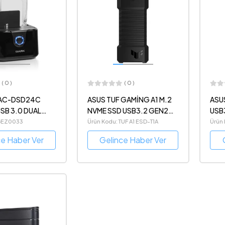
( 0 )
( 0 )
-AC-DSD24C
ASUS TUF GAMİNG A1 M.2
ASUS
USB 3.0 DUAL
NVME SSD USB3.2 GEN2
USB
TİP-C
Kut
 GEZ0033
Ürün Kodu: TUF A1 ESD-T1A
Ürün 
ce Haber Ver
Gelince Haber Ver