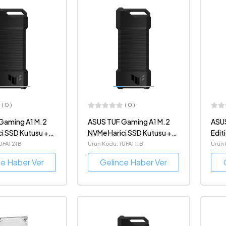
( 0 )
( 0 )
Gaming A1 M.2
ASUS TUF Gaming A1 M.2
ASUS
i SSD Kutusu +
NVMe Harici SSD Kutusu +
Edit
 2TB M.2 NVMe
Twin Moss 1TB M.2 NVMe
Kut
UFA1 2TB
Ürün Kodu: TUFA1 1TB
Ürün
SSD
ce Haber Ver
Gelince Haber Ver