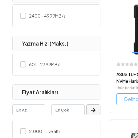
2400 - 4999MB/s
Yazma Hızı (Maks.)
601 - 2399MB/s
ASUS TUF 
NVMe Haric
Twin Moss
Ürün Kodu: T
Fiyat Aralıkları
SSD
Gelin
-
2.000 TL ve altı