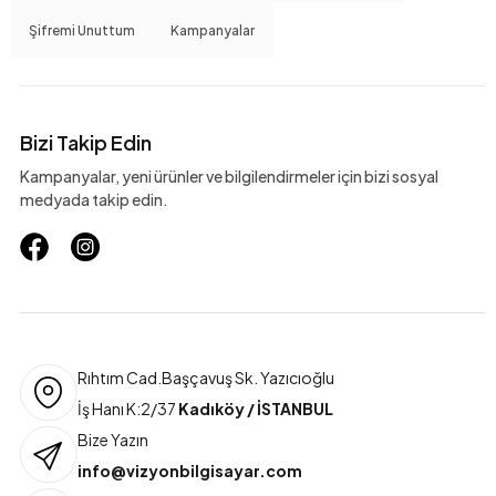
Şifremi Unuttum
Kampanyalar
Bizi Takip Edin
Kampanyalar, yeni ürünler ve bilgilendirmeler için bizi sosyal
medyada takip edin.
Rıhtım Cad.Başçavuş Sk. Yazıcıoğlu
İş Hanı K:2/37
Kadıköy / İSTANBUL
Bize Yazın
info@vizyonbilgisayar.com