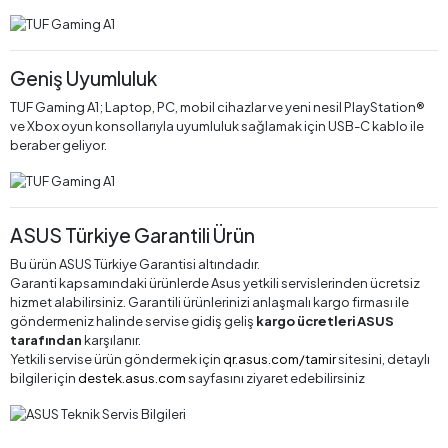
Geniş Uyumluluk
TUF Gaming A1; Laptop, PC, mobil cihazlar ve yeni nesil PlayStation®
ve Xbox oyun konsollarıyla uyumluluk sağlamak için USB-C kablo ile
beraber geliyor.
ASUS Türkiye Garantili Ürün
Bu ürün ASUS Türkiye Garantisi altındadır.
Garanti kapsamındaki ürünlerde Asus yetkili servislerinden ücretsiz
hizmet alabilirsiniz. Garantili ürünlerinizi anlaşmalı kargo firması ile
göndermeniz halinde servise gidiş geliş
kargo ücretleri ASUS
tarafından
karşılanır.
Yetkili servise ürün göndermek için
qr.asus.com/tamir
sitesini, detaylı
bilgiler için
destek.asus.com
sayfasını ziyaret edebilirsiniz