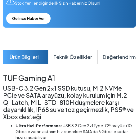
Stok Yenilendiğinde İlk Sizin Haberiniz Olsun!
Gelince Haber Ver
Ürün Bilgileri
Teknik Özellikler
Değerlendirme
TUF Gaming A1
USB-C 3.2 Gen 2x1 SSD kutusu, M.2 NVMe
PCIe ve SATA arayüzü, kolay kurulum için M.2
Q-Latch, MIL-STD-810H düşmelere karşı
dayanıklılık, IP68 su ve toz geçirmezlik, PS5® ve
Xbox desteği
Ultra Hızlı Performans:
USB 3.2 Gen 2×1 Type-C® arayüzü 10
Gbps’e varan aktarım hızı sunarken SATA da 6 Gbps’e kadar
hıza ulaşabiliyor.