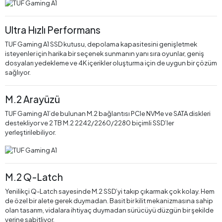
Ultra Hızlı Performans
TUF Gaming A1 SSD kutusu, depolama kapasitesini genişletmek
isteyenler için harika bir seçenek sunmanın yanı sıra oyunlar, geniş
dosyaları yedekleme ve 4K içerikler oluşturma için de uygun bir çözüm
sağlıyor.
M.2 Arayüzü
TUF Gaming A1’de bulunan M.2 bağlantısı PCIe NVMe ve SATA diskleri
destekliyor ve 2 TB M.2 2242/2260/2280 biçimli SSD’ler
yerleştirilebiliyor.
M.2 Q-Latch
Yenilikçi Q-Latch sayesinde M.2 SSD’yi takıp çıkarmak çok kolay. Hem
de özel bir alete gerek duymadan. Basit bir kilit mekanizmasına sahip
olan tasarım, vidalara ihtiyaç duymadan sürücüyü düzgün bir şekilde
yerine sabitliyor.