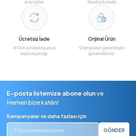
avantajları
fırsatlar burada
Ücretsiz İade
Orijinal Ürün
14 Gün içinde koşulsuz
Orijinal ürün garantisiyle
iade seçeneği.
güvendesiniz.
E-posta listemize abone olun
ve
Hemen bize katılın!
Kampanyalar ve daha fazlası için
GÖNDER