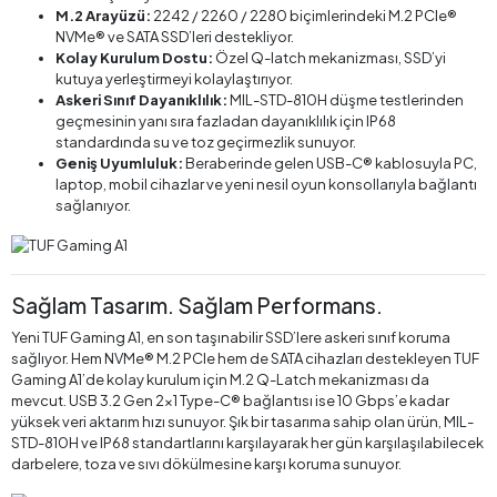
M.2 Arayüzü:
2242 / 2260 / 2280 biçimlerindeki M.2 PCIe®
NVMe® ve SATA SSD’leri destekliyor.
Kolay Kurulum Dostu:
Özel Q-latch mekanizması, SSD’yi
kutuya yerleştirmeyi kolaylaştırıyor.
Askeri Sınıf Dayanıklılık:
MIL-STD-810H düşme testlerinden
geçmesinin yanı sıra fazladan dayanıklılık için IP68
standardında su ve toz geçirmezlik sunuyor.
Geniş Uyumluluk:
Beraberinde gelen USB-C® kablosuyla PC,
laptop, mobil cihazlar ve yeni nesil oyun konsollarıyla bağlantı
sağlanıyor.
Sağlam Tasarım. Sağlam Performans.
Yeni TUF Gaming A1, en son taşınabilir SSD’lere askeri sınıf koruma
sağlıyor. Hem NVMe® M.2 PCIe hem de SATA cihazları destekleyen TUF
Gaming A1’de kolay kurulum için M.2 Q-Latch mekanizması da
mevcut. USB 3.2 Gen 2×1 Type-C® bağlantısı ise 10 Gbps’e kadar
yüksek veri aktarım hızı sunuyor. Şık bir tasarıma sahip olan ürün, MIL-
STD-810H ve IP68 standartlarını karşılayarak her gün karşılaşılabilecek
darbelere, toza ve sıvı dökülmesine karşı koruma sunuyor.