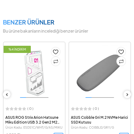
BENZER ÜRÜNLER
Bu ürüne bakanların incelediği benzer ürünler
%4 İNDİRİM
( 0 )
( 0 )
ASUS ROG Strix Arion Hatsune
ASUS Cobble Gri M.2 NVMe Harici
Miku Edition USB 3.2 Gen2 M2
SSD Kutusu
NVMe Beyaz SSD Kutusu
Ürün Kodu: ESD­S1C/WHT/G/AS/MIKU
Ürün Kodu: COBBLE/GRY/G