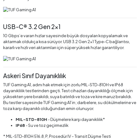
USB-C® 3.2 Gen 2x1
10 Gbps’e varan hızlar sayesinde büyük dosyaları kopyalamak ve
aktarmak oldukça kısa sürüyor. USB 3.2 Gen 2x1 Type-C bağlantısı,
kararlı ve hızlı veri aktarımları için süper yüksek hızlar garantiliyor.
Askeri Sınıf Dayanıklılık
TUF Gaming A1, adını hak etmek için zorlu MIL-STD-810H ve IP68
dayanıklılık testlerinden geçti. Test cihazları dayanıklılığı ölçmek için
yüksekten yere bırakıldı, suya batırıldı ve toza ve kire maruz bırakıldı.
Bu testler sayesinde TUF Gaming A1’in; darbelere, su dökülmelerine ve
toza karşı dayanıklı olduğundan emin olunuyor.
MIL-STD-810H
- Düşmelere karşı dayanıklılık*
IP68
- Su ve toz geçirmezlik
* MIL-STD-810H 516.8, P, Prosedür IV – Transit Düşme Testi