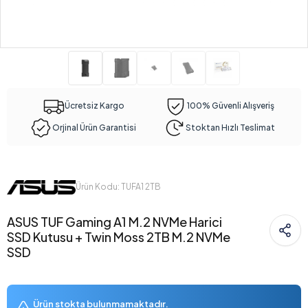
Ücretsiz Kargo
100% Güvenli Alışveriş
Orjinal Ürün Garantisi
Stoktan Hızlı Teslimat
Ürün Kodu: TUFA1 2TB
ASUS TUF Gaming A1 M.2 NVMe Harici
SSD Kutusu + Twin Moss 2TB M.2 NVMe
SSD
Ürün stokta bulunmamaktadır.