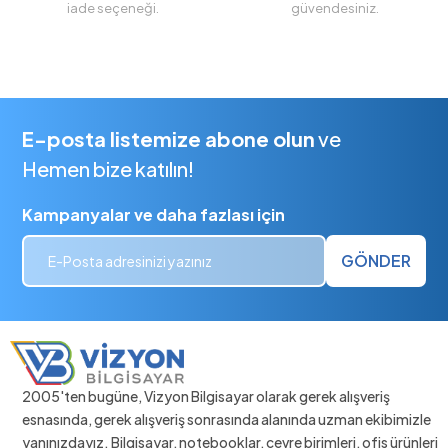
iade seçeneği.
güvendesiniz.
E-posta listemize abone olun
ve
Hemen bize katılın!
Kampanyalar ve daha fazlası için
GÖNDER
2005'ten bugüne, Vizyon Bilgisayar olarak gerek alışveriş
esnasında, gerek alışveriş sonrasında alanında uzman ekibimizle
yanınızdayız. Bilgisayar, notebooklar, çevre birimleri, ofis ürünleri