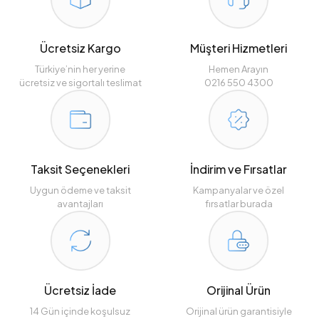
Ücretsiz Kargo
Müşteri Hizmetleri
Türkiye’nin her yerine
Hemen Arayın
ücretsiz ve sigortalı teslimat
0216 550 4300
Taksit Seçenekleri
İndirim ve Fırsatlar
Uygun ödeme ve taksit
Kampanyalar ve özel
avantajları
fırsatlar burada
Ücretsiz İade
Orijinal Ürün
14 Gün içinde koşulsuz
Orijinal ürün garantisiyle