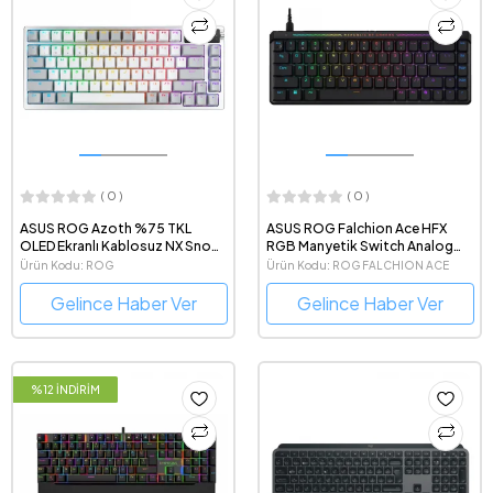
( 0 )
( 0 )
ASUS ROG Azoth %75 TKL
ASUS ROG Falchion Ace HFX
OLED Ekranlı Kablosuz NX Snow
RGB Manyetik Switch Analog
Switch Türkçe Q Beyaz Gaming
Türkçe Q Kablolu Oyuncu
Ürün Kodu: ROG
Ürün Kodu: ROG FALCHION ACE
Klavye
Klavyesi
AZOTH/NXSW/TR/WHT
HFX/HFX/TR
Gelince Haber Ver
Gelince Haber Ver
%12 İNDİRİM