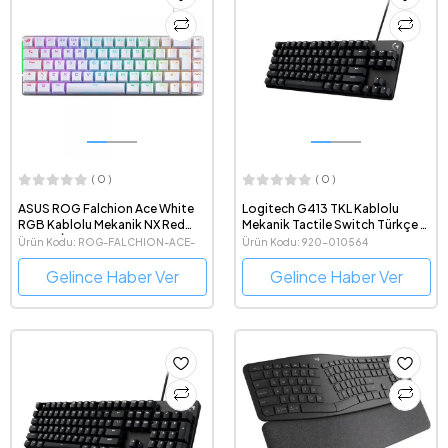
( 0 )
( 0 )
ASUS ROG Falchion Ace White
Logitech G413 TKL Kablolu
RGB Kablolu Mekanik NX Red
Mekanik Tactile Switch Türkçe Q
Switch İngilizce Beyaz Gaming
Oyuncu Klavyesi
Ürün Kodu: ROG-FALCHION-ACE-
Ürün Kodu: 920-010564
Klavye
WHITE-NX RED
Gelince Haber Ver
Gelince Haber Ver