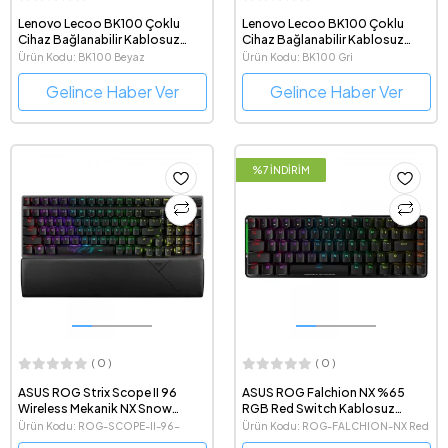
Lenovo Lecoo BK100 Çoklu
Lenovo Lecoo BK100 Çoklu
Cihaz Bağlanabilir Kablosuz
Cihaz Bağlanabilir Kablosuz
Bluetooth Türkçe Q Beyaz
Bluetooth Türkçe Q Gri Klavye
Ürün Kodu: BK100 Beyaz
Ürün Kodu: BK100 Gri
Klavye
Gelince Haber Ver
Gelince Haber Ver
%7 İNDİRİM
( 0 )
( 0 )
ASUS ROG Strix Scope II 96
ASUS ROG Falchion NX %65
Wireless Mekanik NX Snow
RGB Red Switch Kablosuz
Switch Kablosuz Türkçe Q
Mekanik Türkçe Q TKL Gaming
Ürün Kodu: ROG-SCOPE-II-96-
Ürün Kodu: ROG-FALCHION-NX Red
Oyuncu Klavyesi
Klavye
WIRELESS