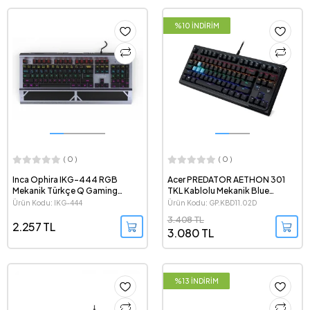
%10 İNDİRİM
( 0 )
( 0 )
Inca Ophira IKG-444 RGB
Acer PREDATOR AETHON 301
Mekanik Türkçe Q Gaming
TKL Kablolu Mekanik Blue
Klavye
Switch Türkçe Q Oyuncu
Ürün Kodu: IKG-444
Ürün Kodu: GP.KBD11.02D
Klavyesi
3.408 TL
2.257 TL
3.080 TL
%13 İNDİRİM