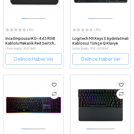
( 0 )
( 0 )
Inca Empousa IKG-443 RGB
Logitech MX Keys S Aydınlatmalı
Kablolu Mekanik Red Switch
Kablosuz Türkçe Q Klavye
Türkçe Q Gaming Klavye
Ürün Kodu: IKG-443
Ürün Kodu: 910-011594
Gelince Haber Ver
Gelince Haber Ver