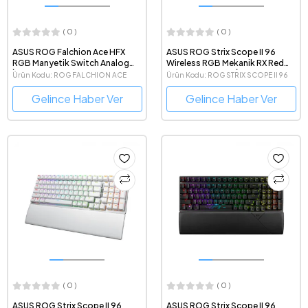
( 0 )
( 0 )
ASUS ROG Falchion Ace HFX
ASUS ROG Strix Scope II 96
RGB Manyetik Switch Analog
Wireless RGB Mekanik RX Red
İngilizce Q Kablolu Oyuncu
Switch Kablosuz İngilizce Q
Ürün Kodu: ROG FALCHION ACE
Ürün Kodu: ROG STRIX SCOPE II 96
Klavyesi
Oyuncu Klavyesi
HFX/PBT/UK
WL/RX RED/PBT/UK
Gelince Haber Ver
Gelince Haber Ver
( 0 )
( 0 )
ASUS ROG Strix Scope II 96
ASUS ROG Strix Scope II 96