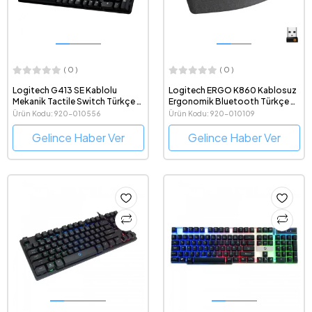
( 0 )
( 0 )
Logitech G413 SE Kablolu
Logitech ERGO K860 Kablosuz
Mekanik Tactile Switch Türkçe Q
Ergonomik Bluetooth Türkçe Q
Oyuncu Klavyesi
Klavye
Ürün Kodu: 920-010556
Ürün Kodu: 920-010109
Gelince Haber Ver
Gelince Haber Ver