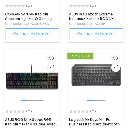
( 0 )
( 0 )
COUGAR VANTAR Kablolu
ASUS ROG Azoth Extreme
Scissors İngilizce Q Gaming
Kablosuz Mekanik ROG NX
Klavye
Snow Switch İngilizce Gaming
Ürün Kodu: CGR-WXNMB-VAN
Ürün Kodu: ROG-AZOTH-
Klavye
EXTREME/NXSW/UK/PBT
Gelince Haber Ver
Gelince Haber Ver
%9 İNDİRİM
( 0 )
( 0 )
ASUS ROG Strix Scope RGB
Logitech Mx Keys Mini For
Kablolu Mekanik RX Blue Switch
Business Kablosuz Bluetooth