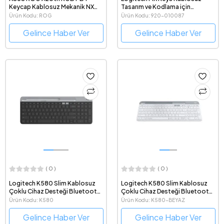
Keycap Kablosuz Mekanik NX
Tasarım ve Kodlama için
Red Switch OLED Ekranlı Türkçe
Tasarlanmış Türkçe Q Klavye
Ürün Kodu: ROG
Ürün Kodu: 920-010087
Q Gaming Klavye
AZOTH/NXRD/UK/PBT
Gelince Haber Ver
Gelince Haber Ver
( 0 )
( 0 )
Logitech K580 Slim Kablosuz
Logitech K580 Slim Kablosuz
Çoklu Cihaz Desteği Bluetooth
Çoklu Cihaz Desteği Bluetooth
Türkçe Q Gri Klavye
Türkçe Q Beyaz Klavye
Ürün Kodu: K580
Ürün Kodu: K580-BEYAZ
Gelince Haber Ver
Gelince Haber Ver