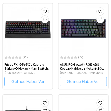
( 0 )
( 0 )
Frisby FK-G565QU Kablolu
ASUS ROG Azoth RGB ABS
Türkçe Q Mekanik Mavi Switch
Keycap Kablosuz Mekanik NX
Gaming Klavye
Red Switch OLED Ekranlı Türkçe
Ürün Kodu: FK-G565QU
Ürün Kodu: ROG AZOTH/NXRD/TR
Q Gaming Klavye
Gelince Haber Ver
Gelince Haber Ver