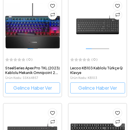
( 0 )
( 0 )
SteelSeries Apex Pro TKL (2023)
Lecoo KB103 Kablolu Türkçe Q
Kablolu Mekanik Omnipoint 2.0
Klavye
Ayarlanabilir Manyetik Switch UK
Ürün Kodu: SSK64857
Ürün Kodu: KB103
İngilizce Oyun Klavyesi
Gelince Haber Ver
Gelince Haber Ver