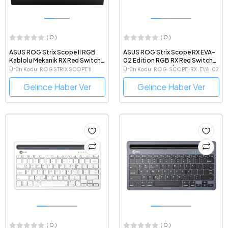
( 0 )
( 0 )
ASUS ROG Strix Scope II RGB
ASUS ROG Strix Scope RX EVA-
Kablolu Mekanik RX Red Switch
02 Edition RGB RX Red Switch
Türkçe Q Gaming Klavye
Kablolu Mekanik İngilizce
Ürün Kodu: ROG STRIX SCOPE II
Ürün Kodu: ROG-SCOPE-RX-EVA-02
Gaming Klavye
RX/RXRD/TR/ABS
Gelince Haber Ver
Gelince Haber Ver
( 0 )
( 0 )