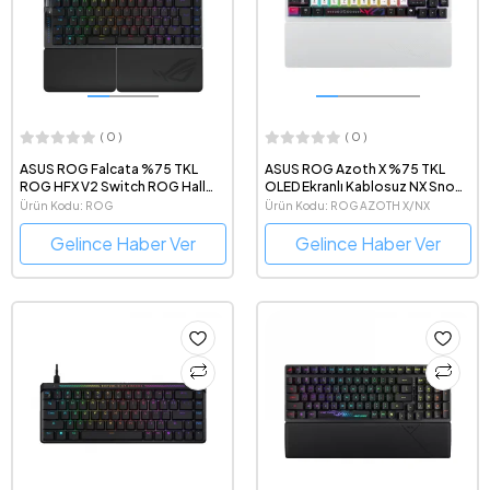
( 0 )
( 0 )
ASUS ROG Falcata %75 TKL
ASUS ROG Azoth X %75 TKL
ROG HFX V2 Switch ROG Hall
OLED Ekranlı Kablosuz NX Snow
Sensör 8K Hz Türkçe Q
V2 Switch Türkçe Q Gaming
Ürün Kodu: ROG
Ürün Kodu: ROG AZOTH X/NX
Bölünebilir Gaming Klavye
Klavye
FALCATA/HFX/ABS/TR
SNOW/PBT/TR
Gelince Haber Ver
Gelince Haber Ver