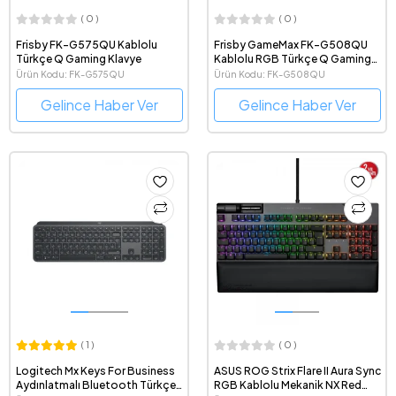
( 0 )
( 0 )
Frisby FK-G575QU Kablolu
Frisby GameMax FK-G508QU
Türkçe Q Gaming Klavye
Kablolu RGB Türkçe Q Gaming
Klavye
Ürün Kodu: FK-G575QU
Ürün Kodu: FK-G508QU
Gelince Haber Ver
Gelince Haber Ver
( 1 )
( 0 )
Logitech Mx Keys For Business
ASUS ROG Strix Flare II Aura Sync
Aydınlatmalı Bluetooth Türkçe
RGB Kablolu Mekanik NX Red