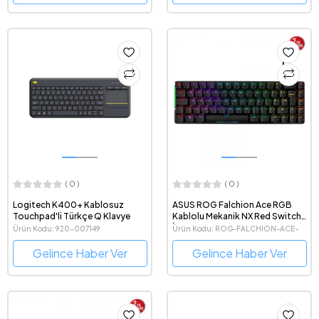
( 0 )
( 0 )
Logitech K400+ Kablosuz
ASUS ROG Falchion Ace RGB
Touchpad'li Türkçe Q Klavye
Kablolu Mekanik NX Red Switch
İngilizce Gaming Klavye
Ürün Kodu: 920-007149
Ürün Kodu: ROG-FALCHION-ACE-
NX RED
Gelince Haber Ver
Gelince Haber Ver