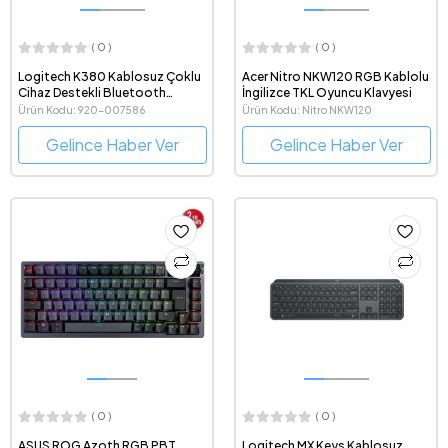
( 0 )
( 0 )
Logitech K380 Kablosuz Çoklu
Acer Nitro NKW120 RGB Kablolu
Cihaz Destekli Bluetooth
İngilizce TKL Oyuncu Klavyesi
Türkçe Q Gri Klavye
Ürün Kodu: 920-007586
Ürün Kodu: Nitro NKW120
Gelince Haber Ver
Gelince Haber Ver
( 0 )
( 0 )
ASUS ROG Azoth RGB PBT
Logitech MX Keys Kablosuz