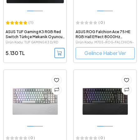
( 1 )
( 0 )
ASUS TUF Gaming K3 RGB Red
ASUS ROG Falchion Ace 75 HE
Switch Türkçe Mekanik Oyuncu
RGB Hall Effect 8000Hz
Klavyesi
Manyetik Switch İngilizce Q
Ürün Kodu: TUF GAMING K3 D/RD
Ürün Kodu: M705-ROG-FALCHION-
Kablolu Oyuncu Klavyesi
ACE-75HE-BK-V2-UK-PBT
5.130 TL
Gelince Haber Ver
( 0 )
( 0 )