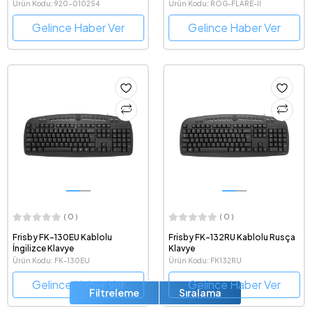
Q Kurumsal Klavye
Switch Türkçe Q Gaming Klavye
Ürün Kodu: 920-010254
Ürün Kodu: ROG-FLARE-II
Gelince Haber Ver
Gelince Haber Ver
( 0 )
( 0 )
Frisby FK-130EU Kablolu
Frisby FK-132RU Kablolu Rusça
İngilizce Klavye
Klavye
Ürün Kodu: FK-130EU
Ürün Kodu: FK132RU
Gelince Haber Ver
Gelince Haber Ver
Filtreleme
Sıralama