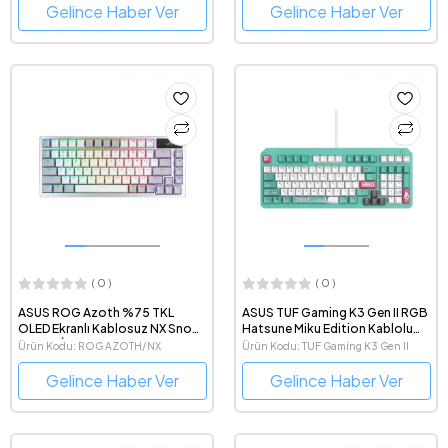
Klavye
Gelince Haber Ver
Gelince Haber Ver
( 0 )
( 0 )
ASUS ROG Azoth %75 TKL
ASUS TUF Gaming K3 Gen II RGB
OLED Ekranlı Kablosuz NX Snow
Hatsune Miku Edition Kablolu
Switch İngilizce Q Beyaz
Mekanik TUF Optik Red Switch
Ürün Kodu: ROG AZOTH/NX
Ürün Kodu: TUF Gaming K3 Gen II
Gaming Klavye
Türkçe Q Gaming Klavye
SNOW/PBT/UK
Hatsune Miku Edition
Gelince Haber Ver
Gelince Haber Ver