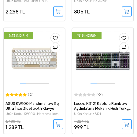
Oyuncu Klavyesi
Ürün Kodu: V500PRO RGB
Ürün Kodu: IBK-569BT
2.258 TL
806 TL
%13 İNDİRİM
%18 İNDİRİM
( 2 )
( 0 )
ASUS KW100 Marshmallow Bej
Lecoo KB121 Kablolu Rainbow
Ultra İnce Bluetooth Klavye
Aydınlatma Mekanik Hisli Türkçe
Q Gaming Klavye
Ürün Kodu: KW100-Marshmallow-
Ürün Kodu: KB121
Beige
1.488 TL
1.224 TL
1.289 TL
999 TL