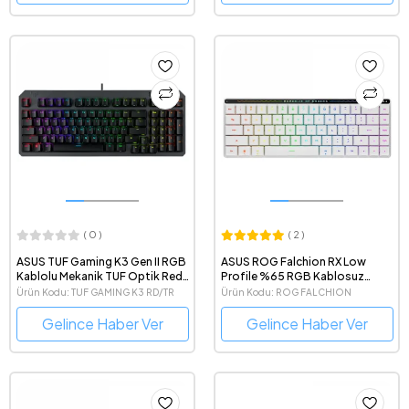
( 0 )
( 2 )
ASUS TUF Gaming K3 Gen II RGB
ASUS ROG Falchion RX Low
Kablolu Mekanik TUF Optik Red
Profile %65 RGB Kablosuz
Switch Gaming Klavye
Mekanik Red Switch Türkçe Q
Ürün Kodu: TUF GAMING K3 RD/TR
Ürün Kodu: ROG FALCHION
Beyaz TKL Gaming Klavye
GEN II
RX/WL/LP/RD/TR
Gelince Haber Ver
Gelince Haber Ver