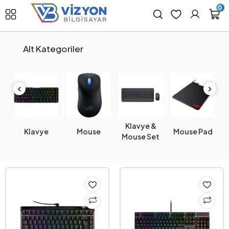
0
Alt Kategoriler
Klavye &
G
Klavye
Mouse
Mouse Pad
Mouse Set
K