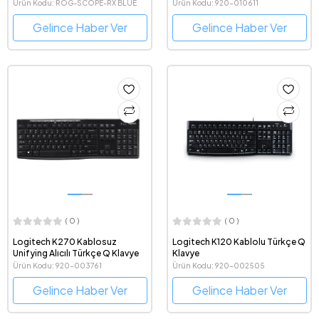
Türkçe Q Gaming Klavye
Türkçe Q Klavye
Ürün Kodu: ROG-SCOPE-RX BLUE
Ürün Kodu: 920-010611
Gelince Haber Ver
Gelince Haber Ver
( 0 )
( 0 )
Logitech K270 Kablosuz
Logitech K120 Kablolu Türkçe Q
Unifying Alıcılı Türkçe Q Klavye
Klavye
Ürün Kodu: 920-003761
Ürün Kodu: 920-002505
Gelince Haber Ver
Gelince Haber Ver