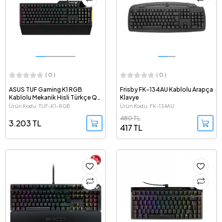
( 0 )
( 0 )
ASUS TUF Gaming K1 RGB
Frisby FK-134AU Kablolu Arapça
Kablolu Mekanik Hisli Türkçe Q
Klavye
Oyuncu Klavyesi
Ürün Kodu: TUF-K1-RGB
Ürün Kodu: FK-134AU
480 TL
3.203 TL
417 TL