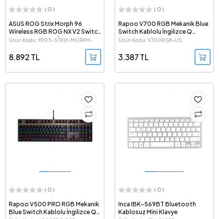
( 0 )
( 0 )
ASUS ROG Strix Morph 96
Rapoo V700 RGB Mekanik Blue
Wireless RGB ROG NX V2 Switch
Switch Kablolu İngilizce Q
Doubleshot ABS İngilizce Q
Oyuncu Klavyesi
Ürün Kodu: X903-STRIX-MORPH-
Ürün Kodu: V700RGB-US
Kablosuz Oyuncu Klavyesi
96-WL-NXSWV2
8.892 TL
3.387 TL
( 0 )
( 0 )
Rapoo V500 PRO RGB Mekanik
Inca IBK-569BT Bluetooth
Blue Switch Kablolu İngilizce Q
Kablosuz Mini Klavye