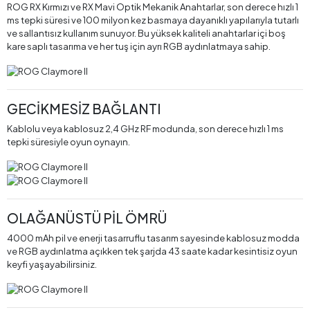
ROG RX Kırmızı ve RX Mavi Optik Mekanik Anahtarlar, son derece hızlı 1
ms tepki süresi ve 100 milyon kez basmaya dayanıklı yapılarıyla tutarlı
ve sallantısız kullanım sunuyor. Bu yüksek kaliteli anahtarlar içi boş
kare saplı tasarıma ve her tuş için ayrı RGB aydınlatmaya sahip.
GECİKMESİZ BAĞLANTI
Kablolu veya kablosuz 2,4 GHz RF modunda, son derece hızlı 1 ms
tepki süresiyle oyun oynayın.
OLAĞANÜSTÜ PİL ÖMRÜ
4000 mAh pil ve enerji tasarruflu tasarım sayesinde kablosuz modda
ve RGB aydınlatma açıkken tek şarjda 43 saate kadar kesintisiz oyun
keyfi yaşayabilirsiniz.