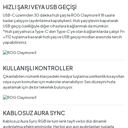
HIZLI ŞARJ VEYA USB GEÇİŞİ
USB-C üzerinden 30 dakika hızlı şarj ile ROG Claymore II 18 saate
kadar çalışıyor (aydınlatma kapalıyken). Hızlı şarj işlevini kapatarak
USB geçiş özelliğiyle diğer cihazlara bağlanmak da mümkün.
*Hızlı şarj yalnızca Type-C’den Type-C’ye olan bağlantılarda çalışır. Fn
+ F12 tuşlarına basarak hızlı şarj ve USB geçişi modları arasında tercih
yapabilirsiniz.
KULLANIŞLI KONTROLLER
Çıkarılabilen nümerik klavyedeki medya tuşlarına üretkenlik kısayolları
veya oyun komutları için makrolar atanabiliyor. Ses düzeyini hızla
ayarlamak için de bir tekerlek bulunuyor.
KABLOSUZ AURA SYNC
Kablosuz Aura Sync RGB ile tüm renk tayfı ve bir dizi dinamik
aydınlatma efekti emrinizde. Her biri ayrı ayrı aydınlatılan tuşlarla