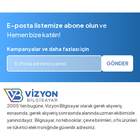
E-posta listemize abone olun
ve
Hemen bize katılın!
Kampanyalar ve daha fazlası için
GÖNDER
2005'ten bugüne, Vizyon Bilgisayar olarak gerek alışveriş
esnasında, gerek alışveriş sonrasında alanında uzman ekibimizle
yanınızdayız. Bilgisayar, notebooklar, çevre birimleri, ofis ürünleri
ve tüketici elektroniğinde güvenilir adresiniz.