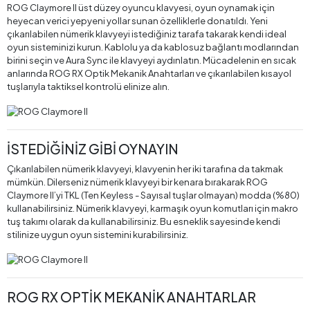
ROG Claymore II üst düzey oyuncu klavyesi, oyun oynamak için
heyecan verici yepyeni yollar sunan özelliklerle donatıldı. Yeni
çıkarılabilen nümerik klavyeyi istediğiniz tarafa takarak kendi ideal
oyun sisteminizi kurun. Kablolu ya da kablosuz bağlantı modlarından
birini seçin ve Aura Sync ile klavyeyi aydınlatın. Mücadelenin en sıcak
anlarında ROG RX Optik Mekanik Anahtarları ve çıkarılabilen kısayol
tuşlarıyla taktiksel kontrolü elinize alın.
İSTEDİĞİNİZ GİBİ OYNAYIN
Çıkarılabilen nümerik klavyeyi, klavyenin her iki tarafına da takmak
mümkün. Dilerseniz nümerik klavyeyi bir kenara bırakarak ROG
Claymore II’yi TKL (Ten Keyless - Sayısal tuşlar olmayan) modda (%80)
kullanabilirsiniz. Nümerik klavyeyi, karmaşık oyun komutları için makro
tuş takımı olarak da kullanabilirsiniz. Bu esneklik sayesinde kendi
stilinize uygun oyun sistemini kurabilirsiniz.
ROG RX OPTİK MEKANİK ANAHTARLAR