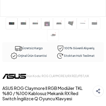
Ücretsiz Kargo
100% Güvenli Alışveriş
Orjinal Ürün Garantisi
Stoktan Hızlı Teslimat
Ürün Kodu: ROG CLAYMORE II/RX RED/PBT/UK
ASUS ROG Claymore II RGB Modüler TKL
%80 / %100 Kablosuz Mekanik RX Red
Switch İngilizce Q Oyuncu Klavyesi