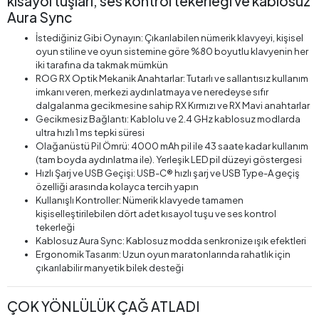
kısayol tuşları, ses kontrol tekerleği ve kablosuz
Aura Sync
İstediğiniz Gibi Oynayın: Çıkarılabilen nümerik klavyeyi, kişisel
oyun stiline ve oyun sistemine göre %80 boyutlu klavyenin her
iki tarafına da takmak mümkün
ROG RX Optik Mekanik Anahtarlar: Tutarlı ve sallantısız kullanım
imkanı veren, merkezi aydınlatmaya ve neredeyse sıfır
dalgalanma gecikmesine sahip RX Kırmızı ve RX Mavi anahtarlar
Gecikmesiz Bağlantı: Kablolu ve 2.4 GHz kablosuz modlarda
ultra hızlı 1 ms tepki süresi
Olağanüstü Pil Ömrü: 4000 mAh pil ile 43 saate kadar kullanım
(tam boyda aydınlatma ile). Yerleşik LED pil düzeyi göstergesi
Hızlı Şarj ve USB Geçişi: USB-C® hızlı şarj ve USB Type-A geçiş
özelliği arasında kolayca tercih yapın
Kullanışlı Kontroller: Nümerik klavyede tamamen
kişiselleştirilebilen dört adet kısayol tuşu ve ses kontrol
tekerleği
Kablosuz Aura Sync: Kablosuz modda senkronize ışık efektleri
Ergonomik Tasarım: Uzun oyun maratonlarında rahatlık için
çıkarılabilir manyetik bilek desteği
ÇOK YÖNLÜLÜK ÇAĞ ATLADI