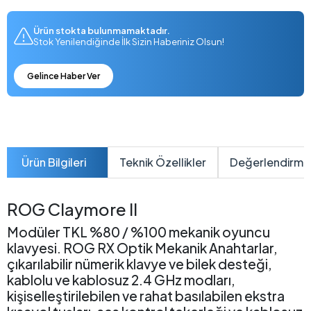
Ürün stokta bulunmamaktadır.
Stok Yenilendiğinde İlk Sizin Haberiniz Olsun!
Gelince Haber Ver
Ürün Bilgileri
Teknik Özellikler
Değerlendirme
ROG Claymore II
Modüler TKL %80 / %100 mekanik oyuncu
klavyesi. ROG RX Optik Mekanik Anahtarlar,
çıkarılabilir nümerik klavye ve bilek desteği,
kablolu ve kablosuz 2.4 GHz modları,
kişiselleştirilebilen ve rahat basılabilen ekstra