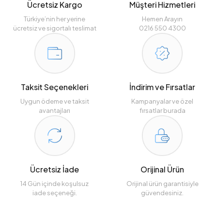
Ücretsiz Kargo
Müşteri Hizmetleri
Türkiye’nin her yerine
Hemen Arayın
ücretsiz ve sigortalı teslimat
0216 550 4300
Taksit Seçenekleri
İndirim ve Fırsatlar
Uygun ödeme ve taksit
Kampanyalar ve özel
avantajları
fırsatlar burada
Ücretsiz İade
Orijinal Ürün
14 Gün içinde koşulsuz
Orijinal ürün garantisiyle
iade seçeneği.
güvendesiniz.