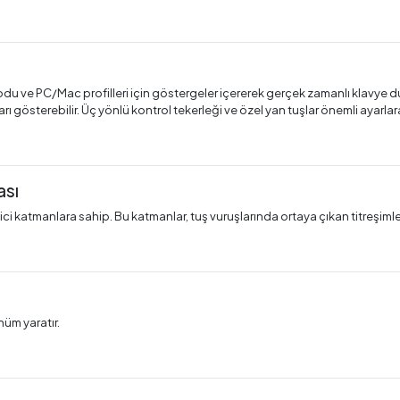
du ve PC/Mac profilleri için göstergeler içererek gerçek zamanlı klavye du
arı gösterebilir. Üç yönlü kontrol tekerleği ve özel yan tuşlar önemli ayarla
ası
ci katmanlara sahip. Bu katmanlar, tuş vuruşlarında ortaya çıkan titreşiml
nüm yaratır.