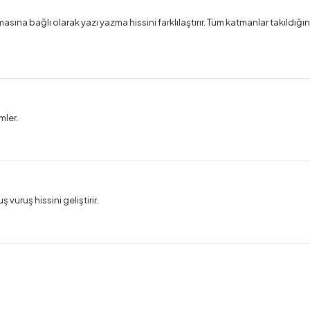
sına bağlı olarak yazı yazma hissini farklılaştırır. Tüm katmanlar takıldığınd
mler.
vuruş hissini geliştirir.
.