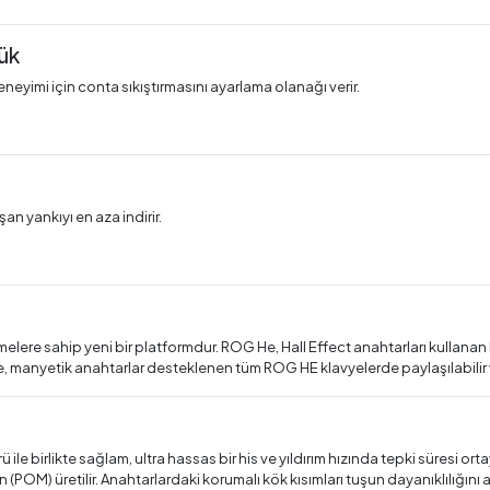
ük
eneyimi için conta sıkıştırmasını ayarlama olanağı verir.
an yankıyı en aza indirir.
lere sahip yeni bir platformdur. ROG He, Hall Effect anahtarları kullanan R
e, manyetik anahtarlar desteklenen tüm ROG HE klavyelerde paylaşılabilir v
e birlikte sağlam, ultra hassas bir his ve yıldırım hızında tepki süresi ort
n (POM) üretilir. Anahtarlardaki korumalı kök kısımları tuşun dayanıklılığını