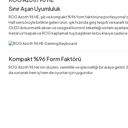
Sınır Aşan Uyumluluk
ROG Azoth 96 HE, şık ve kompakt %96 form faktörüne profesyonel dü
Hall sensörüyle birlikte gelen ürün, ışık hızında giriş tespiti ve kar
OLED dokunmatik ekran ve sezgisel kontrol tekerleği sistem ayarlarını p
metal üst kapak ve ROG kaplamalı tuş başlıkları ile bu klavye sadece
Kompakt %96 Form Faktörü
ROG Azoth 96 He’nin düzeni, verimlilik ve işlevselliği bir araya getir
da sunarak hem iş hem de oyunlar için uygundur.