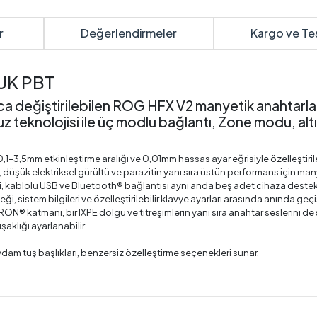
r
Değerlendirmeler
Kargo ve Te
UK PBT
ca değiştirilebilen ROG HFX V2 manyetik anahtarl
knolojisi ile üç modlu bağlantı, Zone modu, altı kat
,1–3,5mm etkinleştirme aralığı ve 0,01mm hassas ayar eğrisiyle özelleştirileb
üşük elektriksel gürültü ve parazitin yanı sıra üstün performans için manyet
kablolu USB ve Bluetooth® bağlantısı aynı anda beş adet cihaza destek v
eği, sistem bilgileri ve özelleştirilebilir klavye ayarları arasında anında ge
ON® katmanı, bir IXPE dolgu ve titreşimlerin yanı sıra anahtar seslerini de 
klığı ayarlanabilir.
dam tuş başlıkları, benzersiz özelleştirme seçenekleri sunar.