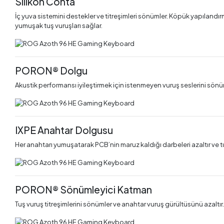
Silikon Conta
İç yuva sistemini destekler ve titreşimleri sönümler. Köpük yapılandırma
yumuşak tuş vuruşları sağlar.
PORON® Dolgu
Akustik performansı iyileştirmek için istenmeyen vuruş seslerini sönü
IXPE Anahtar Dolgusu
Her anahtarı yumuşatarak PCB’nin maruz kaldığı darbeleri azaltır ve tuş 
PORON® Sönümleyici Katman
Tuş vuruş titreşimlerini sönümler ve anahtar vuruş gürültüsünü azaltır