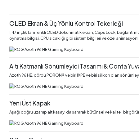
OLED Ekran & Üç Yönlü Kontrol Tekerleği
1,47 inçlik tam renkli OLED dokunmatik ekran, Caps Lock, bağlantı mo
oynatma bilgisi, CPU sıcaklığı gibi sistem bilgileri ve özel animasyonl
Altı Katmanlı Sönümleyici Tasarımı & Conta Yuv
Azoth 96 HE, dördü PORON® ve biri IXPE ve biri silikon olan sönümleyi
Yeni Üst Kapak
Aşağı doğru uzanıp alt kasayı da sararak bütünsel ve kaliteli bir görü