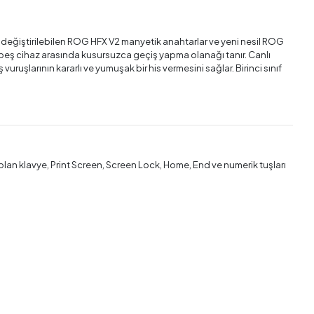
eğiştirilebilen ROG HFX V2 manyetik anahtarlar ve yeni nesil ROG
yla beş cihaz arasında kusursuzca geçiş yapma olanağı tanır. Canlı
uruşlarının kararlı ve yumuşak bir his vermesini sağlar. Birinci sınıf
ş olan klavye, Print Screen, Screen Lock, Home, End ve numerik tuşları