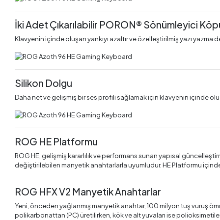
İki Adet Çıkarılabilir PORON® Sönümleyici Köp
Klavyenin içinde oluşan yankıyı azaltır ve özelleştirilmiş yazı yazma d
Silikon Dolgu
Daha net ve gelişmiş bir ses profili sağlamak için klavyenin içinde oluş
ROG HE Platformu
ROG HE, gelişmiş kararlılık ve performans sunan yapısal güncelleştirme
değiştirilebilen manyetik anahtarlarla uyumludur. HE Platformu içind
ROG HFX V2 Manyetik Anahtarlar
Yeni, önceden yağlanmış manyetik anahtar, 100 milyon tuş vuruş ömrü il
polikarbonattan (PC) üretilirken, kök ve alt yuvaları ise polioksimetile