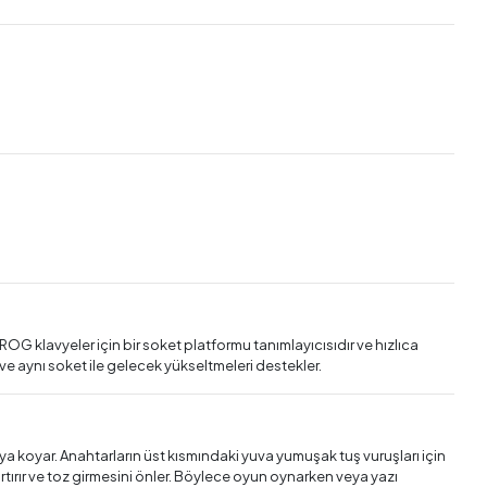
OG klavyeler için bir soket platformu tanımlayıcısıdır ve hızlıca
e aynı soket ile gelecek yükseltmeleri destekler.
aya koyar. Anahtarların üst kısmındaki yuva yumuşak tuş vuruşları için
 artırır ve toz girmesini önler. Böylece oyun oynarken veya yazı