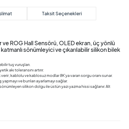
slimat
Taksit Seçenekleri
ar ve ROG Hall Sensörü, OLED ekran, üç yönlü
manlı sönümleyici ve çıkarılabilir silikon bilek
ilir tuş vuruşları.
ik akı toleransını artırır.
erir; kablolu ve kablosuz modlar 8K’ya varan sorgu oranı sunar.
çiş yapmayı ve bunları ayarlamayı sağlar.
sönümleyen silikon dolgu ile üstün yazı yazma hissi sağlanır. Alt