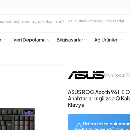
Asus
Kulaklık
Mouse
OEM Paketler
ri
Veri Depolama
Bilgisayarlar
Ağ Ürünleri
Ürün Kodu: 
ASUS ROG Azoth 96 HE OL
Anahtarlar İngilizce Q Ka
Klavye
Ürün stokta bulunma
Stok Yenilendiğinde İlk 