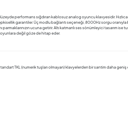
zeyde performans sığdıran kablosuz analog oyuncu klavyesidir. Hızlıca d
arlı tepkisellik garantiler. Üç modlu bağlantı seçeneği, 8000Hz sorgu oranı
armaklarınızın ucuna getirir. Altı katmanlı ses sönümleyici tasarım ise tuş v
 oyunlara değil göze de hitap eder.
ir. Standart TKL (numerik tuşları olmayan) klavyelerden bir santim daha geni