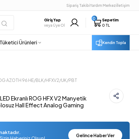
Sipariş Takibi
Yardım Merkezi
İletişim
0
Giriş Yap
Sepetim
veya Üye Ol
0 TL
Tüketici Ürünleri
Kendin Topla
ROG AZOTH 96 HE/BLK/HFXV2/UK/PBT
ED Ekranlı ROG HFX V2 Manyetik
blosuz Hall Effect Analog Gaming
maktadır.
Gelince Haber Ver
Sizin Haberiniz Olsun!