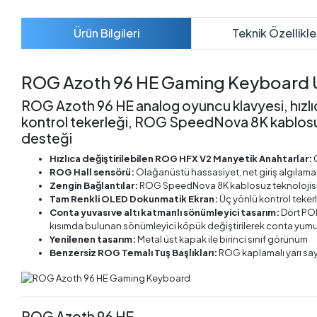
Ürün Bilgileri
Teknik Özellikle
ROG Azoth 96 HE Gaming Keyboard 
ROG Azoth 96 HE analog oyuncu klavyesi, hızlı
kontrol tekerleği, ROG SpeedNova 8K kablosuz te
desteği
Hızlıca değiştirilebilen ROG HFX V2 Manyetik Anahtarlar:
0
ROG Hall sensörü:
Olağanüstü hassasiyet, net giriş algılama, d
Zengin Bağlantılar:
ROG SpeedNova 8K kablosuz teknolojisi, 
Tam Renkli OLED Dokunmatik Ekran:
Üç yönlü kontrol tekerl
Conta yuvası ve altı katmanlı sönümleyici tasarım:
Dört POR
kısımda bulunan sönümleyici köpük değiştirilerek conta yumuşa
Yenilenen tasarım:
Metal üst kapak ile birinci sınıf görünüm
Benzersiz ROG Temalı Tuş Başlıkları:
ROG kaplamalı yarı say
ROG Azoth 96 HE