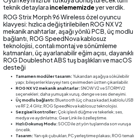
Oyun keyfinizi bir tutkuya dönüştürecek tüm
teknik detaylara
incelememizde
yer verdik.
ROG Strix Morph 96 Wireless özel oyuncu
klavyesi: hızlıca değiştirilebilen ROG NX V2
mekanik anahtarlar, aşağı yönlü PCB, üç modlu
bağlantı, ROG SpeedNova kablosuz
teknolojisi, contalı montaj ve sönümleme
katmanları, üç ayarlanabilir eğim açısı, dayanıklı
ROG Doubleshot ABS tuş başlıkları ve macOS
desteği
Tamamen modüler tasarım:
Yukarıdan aşağıya sökülebilir
yapı; bileşenler klavyeyi ters çevirmeden üstten çıkarılabilir.
ROG NX V2 mekanik anahtarlar:
SNOW V2 ve STORM V2
seçenekleri; daha yumuşak vuruş, denge ve ses deneyimi.
Üç modlu bağlantı:
Bluetooth (üç cihaza kadar),kablolu USB
ve RF 2,4 GHz; ROG SpeedNova kablosuz teknolojisi.
Sezgisel kontroller:
Çok işlevli düğme ve tekerlek; ses,
medya ve aydınlatma; Gear Link ile özelleştirme.
Hızlı Dokunuş Modu:
SOCD ile zıt yön tuşlarında son vuruşa
öncelik.
Tasarım:
Yan ışık çubukları, PC yerleştirme plakası, ROG temalı