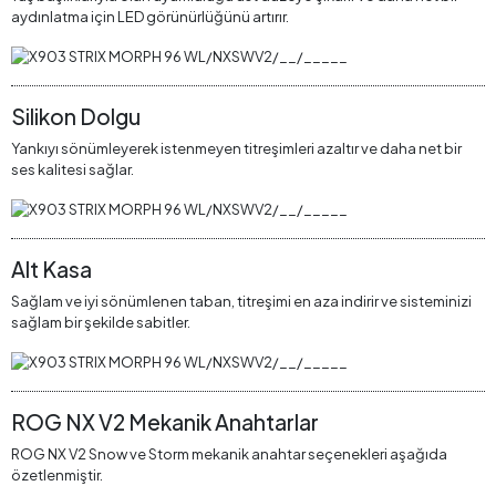
aydınlatma için LED görünürlüğünü artırır.
Silikon Dolgu
Yankıyı sönümleyerek istenmeyen titreşimleri azaltır ve daha net bir
ses kalitesi sağlar.
Alt Kasa
Sağlam ve iyi sönümlenen taban, titreşimi en aza indirir ve sisteminizi
sağlam bir şekilde sabitler.
ROG NX V2 Mekanik Anahtarlar
ROG NX V2 Snow ve Storm mekanik anahtar seçenekleri aşağıda
özetlenmiştir.