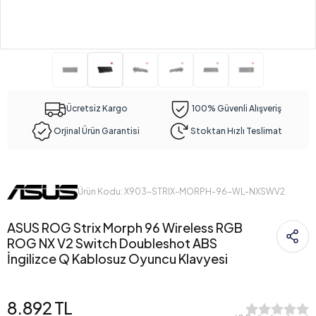
Ücretsiz Kargo
100% Güvenli Alışveriş
Orjinal Ürün Garantisi
Stoktan Hızlı Teslimat
Ürün Kodu: X903-STRIX-MORPH-96-WL-NXSWV2
ASUS ROG Strix Morph 96 Wireless RGB
ROG NX V2 Switch Doubleshot ABS
İngilizce Q Kablosuz Oyuncu Klavyesi
8.892 TL