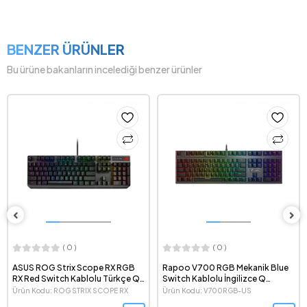
BENZER ÜRÜNLER
Bu ürüne bakanların incelediği benzer ürünler
( 0 )
( 0 )
ASUS ROG Strix Scope RX RGB
Rapoo V700 RGB Mekanik Blue
RX Red Switch Kablolu Türkçe Q
Switch Kablolu İngilizce Q
Mekanik Oyuncu Klavyesi
Oyuncu Klavyesi
Ürün Kodu: ROG STRIX SCOPE RX
Ürün Kodu: V700RGB-US