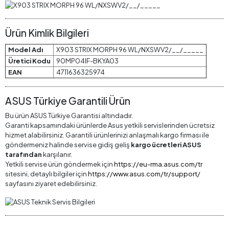
Ürün Kimlik Bilgileri
Model Adı
X903 STRIX MORPH 96 WL/NXSWV2/__/_____
Üretici Kodu
90MP04IF-BKYA03
EAN
4711636325974
ASUS Türkiye Garantili Ürün
Bu ürün ASUS Türkiye Garantisi altındadır.
Garanti kapsamındaki ürünlerde Asus yetkili servislerinden ücretsiz
hizmet alabilirsiniz. Garantili ürünlerinizi anlaşmalı kargo firması ile
göndermeniz halinde servise gidiş geliş
kargo ücretleri ASUS
tarafından
karşılanır.
Yetkili servise ürün göndermek için
https://eu-rma.asus.com/tr
sitesini, detaylı bilgiler için
https://www.asus.com/tr/support/
sayfasını ziyaret edebilirsiniz.