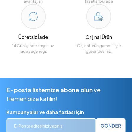
avantajları
fırsatlar burada
Ücretsiz İade
Orijinal Ürün
14 Gün içinde koşulsuz
Orijinal ürün garantisiyle
iade seçeneği.
güvendesiniz.
E-posta listemize abone olun
ve
Hemen bize katılın!
Kampanyalar ve daha fazlası için
GÖNDER