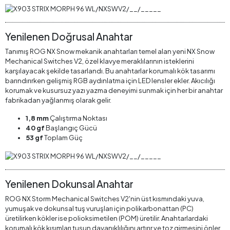
Yenilenen Doğrusal Anahtar
Tanımış ROG NX Snow mekanik anahtarları temel alan yeni NX Snow
Mechanical Switches V2, özel klavye meraklılarının isteklerini
karşılayacak şekilde tasarlandı. Bu anahtarlar korumalı kök tasarımı
barındırırken gelişmiş RGB aydınlatma için LED lensler ekler. Akıcılığı
korumak ve kusursuz yazı yazma deneyimi sunmak için her bir anahtar
fabrikadan yağlanmış olarak gelir.
1,8 mm
Çalıştırma Noktası
40 gf
Başlangıç Gücü
53 gf
Toplam Güç
Yenilenen Dokunsal Anahtar
ROG NX Storm Mechanical Switches V2'nin üst kısmındaki yuva,
yumuşak ve dokunsal tuş vuruşları için polikarbonattan (PC)
üretilirken kökler ise polioksimetilen (POM) üretilir. Anahtarlardaki
korumalı kök kısımları tuşun dayanıklılığını artırır ve toz girmesini önler.