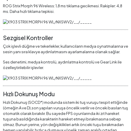
ROG Strix Morph 96 Wireless: 1,8 ms tıklama gecikmesi. Rakipler: 4,8
ms. Daha hızlı tıklama tepkisi.
Sezgisel Kontroller
Çok işlevli düğme ve tekerlekler, kullanıcıların medya oynatmalarına ve
sesin yanı sıra klavye aydınlatmasını ayarlamalarına olanak sağlar.
Ses denetimi, medya kontrolü, aydınlatma kontrolü ve Gear Link ile
özelleştirilebilir işlevler.
Hızlı Dokunuş Modu
Hızlı Dokunuş (SOCD*) modunda sistem iki tuş vuruşu tespit ettiğinde
(örneğin A ve D),son yapılan vuruşa öncelik verilir ve önceki basılan tuş
otomatik olarak bırakılır. Bu sayede FPS oyunlarında iki zıt hareket
tuşuna basıldığında karakterin hareket etmeyi bırakmasına sebep
olmaz. Bunun yerine, yön değişiklikleri artık önceki tuşu bırakmadan
hemen yapılabilir, hızlıca durmaya yönelik zaman aralığı ortadan