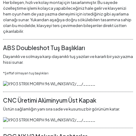
Her bileşen, hızlı ve kolay montaj için tasarlanmıştır. Bu sayede
özelleştirme işlemi kolayca yapabileceğiniz hale gelir ve klavyenizi
hem oyun hem de yazı yazma deneyimi için istediğiniz gibi ayarlama
olanağı sunar. Yukarıdan aşağıya doğru sökülebilen tasarımına sahip
olan bu modelde, klavyeyi ters çevirmeden bileşenler direkt üstten
çıkarılabilir.
ABS Doubleshot Tuş Başlıkları
Dayanıklı ve solmaya karşı dayanıklı tuş yazıları ve kararlı bir yazı yazma
hissi sunar.
*Şeffaf olmayan tuş başlıkları
CNC Üretimi Alüminyum Üst Kapak
Üstün sağlamlığın yanı sıra sade ve kusursuz bir görünüm katar.