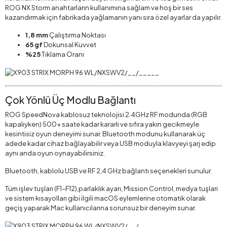
ROG NX Storm anahtarların kullanımına sağlam ve hoş bir ses
kazandırmak için fabrikada yağlamanın yanı sıra özel ayarlar da yapılır.
1,8 mm
Çalıştırma Noktası
65 gf
Dokunsal Kuvvet
%25
Tıklama Oranı
Çok Yönlü Üç Modlu Bağlantı
ROG SpeedNova kablosuz teknolojisi 2.4GHz RF modunda (RGB
kapalıyken) 500+ saate kadar kararlı ve sıfıra yakın gecikmeyle
kesintisiz oyun deneyimi sunar. Bluetooth modunu kullanarak üç
adede kadar cihaz bağlayabilir veya USB moduyla klavyeyi şarj edip
aynı anda oyun oynayabilirsiniz.
Bluetooth, kablolu USB ve RF 2,4 GHz bağlantı seçenekleri sunulur.
Tüm işlev tuşları (F1–F12),parlaklık ayarı, Mission Control, medya tuşları
ve sistem kısayolları gibi ilgili macOS eylemlerine otomatik olarak
geçiş yaparak Mac kullanıcılarına sorunsuz bir deneyim sunar.