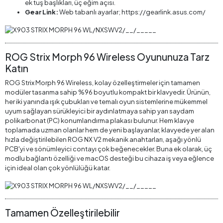
ek tuş başlıkları, üç eğim açısı.
Gear Link:
Web tabanlı ayarlar; https://gearlink.asus.com/
ROG Strix Morph 96 Wireless Oyununuza Tarz
Katın
ROG Strix Morph 96 Wireless, kolay özelleştirmeler için tamamen
modüler tasarıma sahip %96 boyutlu kompakt bir klavyedir. Ürünün,
her iki yanında ışık çubukları ve temalı oyun sistemlerine mükemmel
uyum sağlayan sürükleyici bir aydınlatmaya sahip yarı saydam
polikarbonat (PC) konumlandırma plakası bulunur. Hem klavye
toplamada uzman olanlar hem de yeni başlayanlar, klavyede yer alan
hızla değiştirilebilen ROG NX V2 mekanik anahtarları, aşağı yönlü
PCB'yi ve sönümleyici contayı çok beğenecekler. Buna ek olarak, üç
modlu bağlantı özelliği ve macOS desteği bu cihaza iş veya eğlence
için ideal olan çok yönlülüğü katar.
Tamamen Özelleştirilebilir