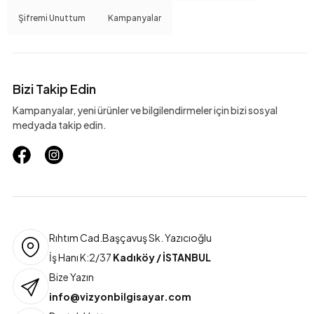
Şifremi Unuttum
Kampanyalar
Bizi Takip Edin
Kampanyalar, yeni ürünler ve bilgilendirmeler için bizi sosyal
medyada takip edin.
Rıhtım Cad.Başçavuş Sk. Yazıcıoğlu
İş Hanı K:2/37
Kadıköy / İSTANBUL
Bize Yazın
info@vizyonbilgisayar.com