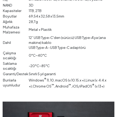
NAND
3D
Kapasiteler
1TB, 2TB
Boyutlar
69,54 x 32,58 x 13,5mm
Ağırlık
28,7g
Muhafaza
Metal + Plastik
Malzemesi
12” USB Type-C'den (sürücü) USB Type-A'ya (ana
Dahil
makine) kablo
USB Type-A - USB Type-C adaptörü
Çalışma
0°C~40°C
sıcaklığı
Saklama
-20°C~85°C
sıcaklığı
Garanti/Destek
Sınırlı 5 yıl garanti
®
Bunlarla
Windows
11, 10, macOS (v.10.15.x +),Linux (v. 4.4.x
uyumludur
™
™
®
+),Chrome OS
, Android
, iOS/iPadOS
(v.13+)