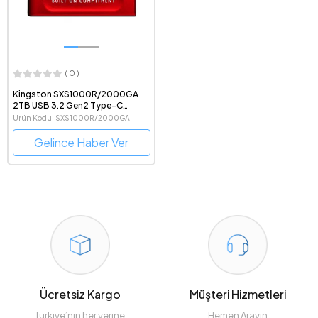
( 0 )
Kingston SXS1000R/2000GA
2TB USB 3.2 Gen2 Type-C
1050MB Okuma/1000MB Yazma
Ürün Kodu: SXS1000R/2000GA
Kırmızı Taşınabilir Harici SSD
Gelince Haber Ver
Ücretsiz Kargo
Müşteri Hizmetleri
Türkiye’nin her yerine
Hemen Arayın