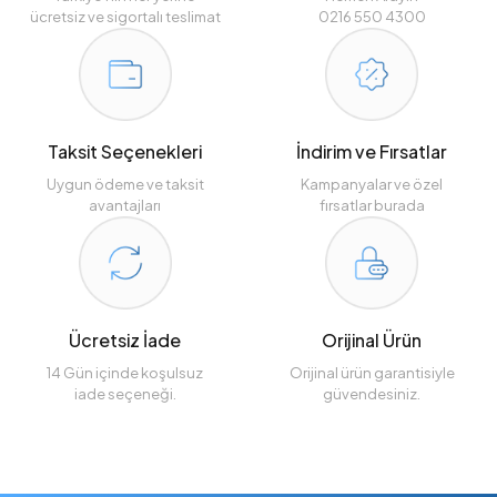
ücretsiz ve sigortalı teslimat
0216 550 4300
Taksit Seçenekleri
İndirim ve Fırsatlar
Uygun ödeme ve taksit
Kampanyalar ve özel
avantajları
fırsatlar burada
Ücretsiz İade
Orijinal Ürün
14 Gün içinde koşulsuz
Orijinal ürün garantisiyle
iade seçeneği.
güvendesiniz.