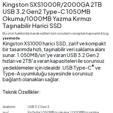
Kingston SXS1000R/2000GA 2TB
USB 3.2 Gen2 Type-C 1050MB
Okuma/1000MB Yazma Kırmızı
Taşınabilir Harici SSD
Bu ürün hakkında merak edilen tüm soruların cevapları kapsamlı blog
yazımızda
.
Kingston XS1000 harici SSD, zarif ve kompakt
bir tasarımda hızlı, taşınabilir veri saklama alanı
sunar. 1.050MB/sn'ye varan USB 3.2 Gen 2
hızları ve 2TB'a varan kapasiteleri ile sorunsuz
®
yedeklemeler için idealdir. USB Type-C
ve
Type-A uyumluluğu sayesinde sorunsuz
bağlantı olanakları sağlar.
Teknik Özellikler:
Arabirim
USB 3.2 Gen 2
1
En fazla 1.050MB/s okuma, 1.000MB/s yazma
Hız