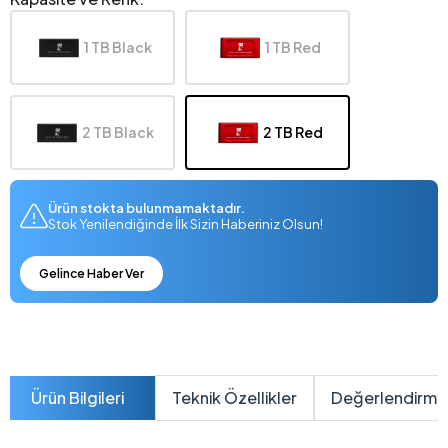
1 TB Black
1 TB Red
2 TB Black
2 TB Red
Ürün stokta bulunmamaktadır.
Stok Yenilendiğinde İlk Sizin Haberiniz Olsun!
Gelince Haber Ver
Ürün Bilgileri
Teknik Özellikler
Değerlendirme