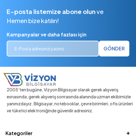
E-posta listemize abone olun
ve
Hemen bize katılın!
Kampanyalar ve daha fazlası için
GÖNDER
2005'ten bugüne, Vizyon Bilgisayar olarak gerek alışveriş
esnasında, gerek alışveriş sonrasında alanında uzman ekibimizle
yanınızdayız. Bilgisayar, notebooklar, çevre birimleri, ofis ürünleri
ve tüketici elektroniğinde güvenilir adresiniz.
Kategoriler