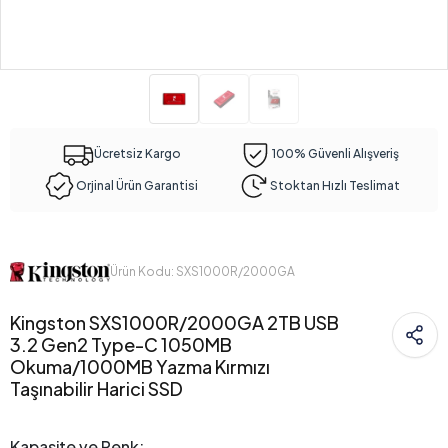
Ücretsiz Kargo
100% Güvenli Alışveriş
Orjinal Ürün Garantisi
Stoktan Hızlı Teslimat
Ürün Kodu: SXS1000R/2000GA
Kingston SXS1000R/2000GA 2TB USB
3.2 Gen2 Type-C 1050MB
Okuma/1000MB Yazma Kırmızı
Taşınabilir Harici SSD
Kapasite ve Renk: