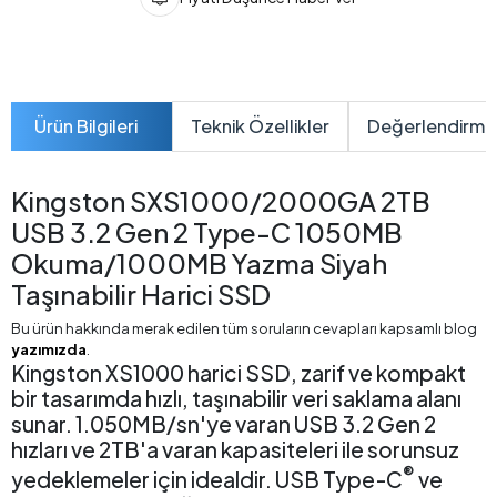
Ürün Bilgileri
Teknik Özellikler
Değerlendirme
Kingston SXS1000/2000GA 2TB
USB 3.2 Gen 2 Type-C 1050MB
Okuma/1000MB Yazma Siyah
Taşınabilir Harici SSD
Bu ürün hakkında merak edilen tüm soruların cevapları kapsamlı blog
yazımızda
.
Kingston XS1000 harici SSD, zarif ve kompakt
bir tasarımda hızlı, taşınabilir veri saklama alanı
sunar. 1.050MB/sn'ye varan USB 3.2 Gen 2
hızları ve 2TB'a varan kapasiteleri ile sorunsuz
®
yedeklemeler için idealdir. USB Type-C
ve