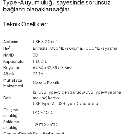
Type-A uyumluluğu sayesinde sorunsuz
bağlantı olanakları sağlar.
Teknik Özellikler:
Arabirim
USB 3.2 Gen 2
1
En fazla 1.050MB/s okuma, 1.000MB/s yazma
Hız
NAND
3D
Kapasiteler
1TB, 2TB
Boyutlar
69,54 x 32,58 x 13,5mm
Ağırlık
28,7g
Muhafaza
Metal + Plastik
Malzemesi
12” USB Type-C'den (sürücü) USB Type-A'ya (ana
Dahil
makine) kablo
USB Type-A - USB Type-C adaptörü
Çalışma
0°C~40°C
sıcaklığı
Saklama
-20°C~85°C
sıcaklığı
Garanti/Destek
Sınırlı 5 yıl garanti