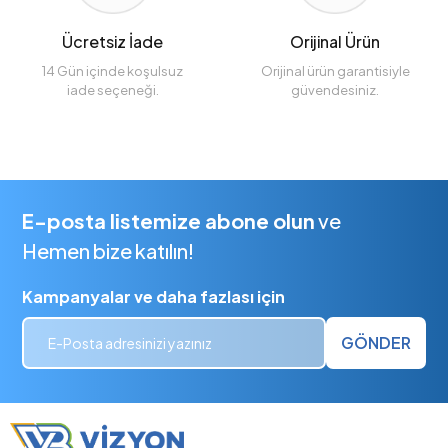
Ücretsiz İade
Orijinal Ürün
14 Gün içinde koşulsuz
Orijinal ürün garantisiyle
iade seçeneği.
güvendesiniz.
E-posta listemize abone olun
ve
Hemen bize katılın!
Kampanyalar ve daha fazlası için
GÖNDER