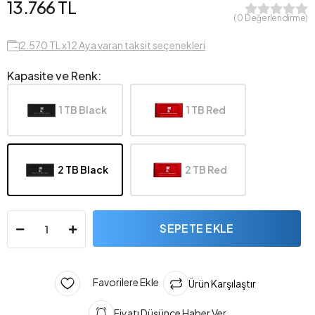
13.766 TL
( 0 Değerlendirme)
2.570 TL x12 Aya varan taksit seçenekleri
Kapasite ve Renk:
1 TB Black
1 TB Red
2 TB Black
2 TB Red
SEPETE EKLE
Favorilere Ekle
Ürün Karşılaştır
Fiyatı Düşünce Haber Ver