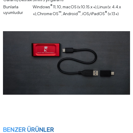
®
Bunlarla
Windows
11, 10, macOS (v.10.15.x +),Linux (v. 4.4.x
uyumludur
™
™
®
+),Chrome OS
, Android
, iOS/iPadOS
(v.13+)
BENZER ÜRÜNLER