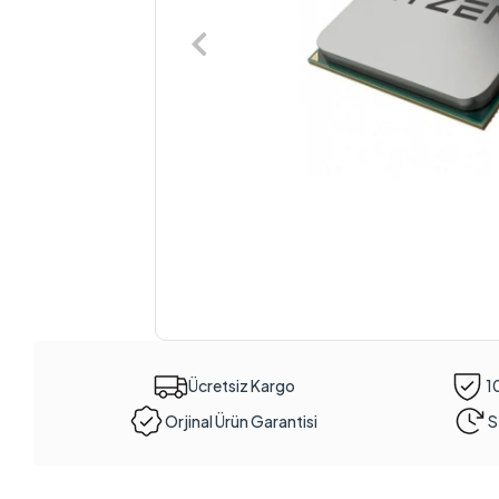
Ücretsiz Kargo
1
Orjinal Ürün Garantisi
S