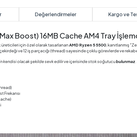
r
Değerlendirmeler
Kargo ve Te
Max Boost) 16MB Cache AM4 Tray İşlem
reticileri için özel olarak tasarlanan
AMD Ryzen 5 5500
, kanıtlanmış "Z
çekirdeği ve 12 iş parçacığı (thread) sayesinde çoklu görevlerde ve rekabet
nin kendisi olacak şekilde sevk edilir ve içerisinde stok soğutucu
bulunmaz
.
Thread)
st Frekansı
Cache)
i