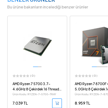
Bu ürüne bakanların incelediği benzer ürünler
( 0 )
( 0 )
AMD Ryzen 7 8700F 4.1-
AMD Ryzen 5 7500X
5.0GHz 8 Çekirdek 16 Thread
4.5GHz 6 Çekirdek 1
16MB Cache Soket AM5 İşlemci
96MB Cache Soket A
Ürün Kodu: RYZEN-7-8700F
Ürün Kodu: RYZEN-5-7
İşlemci
8.959 TL
12.586 TL