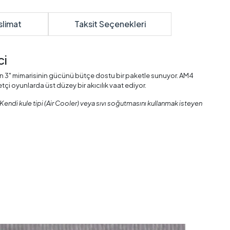
slimat
Taksit Seçenekleri
ci
en 3" mimarisinin gücünü bütçe dostu bir paketle sunuyor. AM4
çi oyunlarda üst düzey bir akıcılık vaat ediyor.
 Kendi kule tipi (Air Cooler) veya sıvı soğutmasını kullanmak isteyen