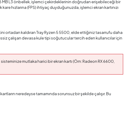
6 MB L3 önbellek, işlemci çekirdeklerinin doğrudan erişebileceği bir
kare hızlarına (FPS) ihtiyaç duyduğunuzda, işlemci ekran kartınızı
tini ortadan kaldıran Tray Ryzen 5 5500, elde ettiğiniz tasarrufu daha
ssiz çalışan devasa kule tipi soğutucular tercih eden kullanıcılar için
sisteminize mutlaka harici bir ekran kartı (Örn: Radeon RX 6600,
artların neredeyse tamamında sorunsuz bir şekilde çalışır. Bu