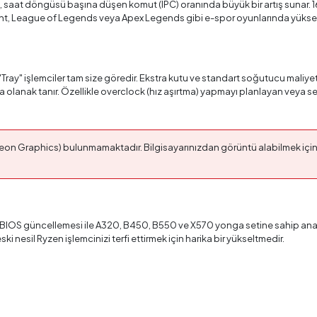
, saat döngüsü başına düşen komut (IPC) oranında büyük bir artış sunar. 1
rant, League of Legends veya Apex Legends gibi e-spor oyunlarında yüksek 
"Tray" işlemciler tam size göredir. Ekstra kutu ve standart soğutucu maliye
a olanak tanır. Özellikle overclock (hız aşırtma) yapmayı planlayan veya se
adeon Graphics) bulunmamaktadır. Bilgisayarınızdan görüntü alabilmek için 
ir BIOS güncellemesi ile A320, B450, B550 ve X570 yonga setine sahip anak
 nesil Ryzen işlemcinizi terfi ettirmek için harika bir yükseltmedir.