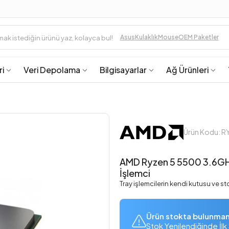
Asus
Kulaklık
Mouse
OEM Paketler
ri
Veri Depolama
Bilgisayarlar
Ağ Ürünleri
Ürün Kodu: 
AMD Ryzen 5 5500 3.6GH
İşlemci
Tray işlemcilerin kendi kutusu ve s
Ürün stokta bulunma
Stok Yenilendiğinde İlk 