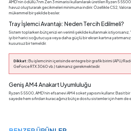
AMD'nin ödüllü 7nm Zen 3 mimarisi kullanılarak üretilen Ryzen 5 5500
havuz oluşturarak gecikmeleri minimuma indirir. Özellikle CS2, Valo
mükemmel bir şekilde besler.
Tray İşlemci Avantajı: Neden Tercih Edilmeli?
Sistem toplarken bütçenizi en verimli şekilde kullanmak istiyorsanız, 
iyi bir harici soğutucuya veya daha güçlü bir ekran kartına yatırmanız
kusursuz bir temeldir.
Dikkat:
Bu işlemcinin içerisinde entegre bir grafik birimi (APU/R
GeForce RTX 3060 vb.) takmanız gerekmektedir.
Geniş AM4 Anakart Uyumluluğu
Ryzen 5 5500, AMD'nin efsanevi AM4 soket yapısını kullanır. Basit b
sayede hem sıfırdan kuracağınız bütçe dostu sistemler için hem de eski
BENZER ÜRÜNLER