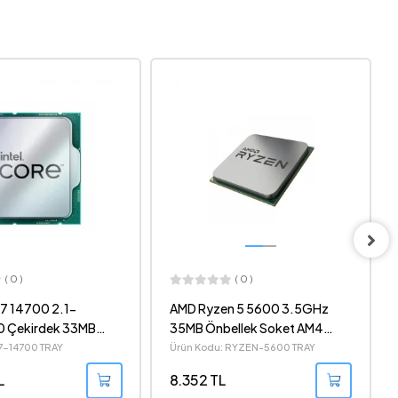
( 0 )
( 0 )
n 5 5600 3.5GHz
AMD Ryzen 5 Pro 5650GE
ellek Soket AM4
4.40GHz 16MB Cache 6
ray İşlemci
Çekirdek Soket AM4 7nm Tray
 RYZEN-5600 TRAY
Ürün Kodu: 5650GE TRAY
İşlemci
10.320 TL