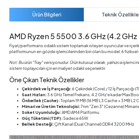
Ürün Bilgileri
Teknik Özellikle
AMD Ryzen 5 5500 3.6 GHz (4.2 GHz 
Fiyat/performans odaklı sistem toplamak isteyen oyuncular ve içerik ü
platformunun en gözde işlemcilerinden biri olan bu model, 6 fiziksel 
Not: Bu ürün "Tray" versiyonudur. Ürün kutusuz olarak, yalnızca işlemci
sistem toplayıcıları için en maliyet odaklı seçenektir.
Öne Çıkan Teknik Özellikler
Çekirdek ve İş Parçacığı:
6 Çekirdek (Core) / 12 İş Parçacığı (
Saat Hızları:
3.6 GHz Temel Frekans, 4.2 GHz'e kadar Max Boo
Önbellek (Cache):
Toplam 19 MB (16 MB L3 Cache + 3 MB L2 
Mimari ve Üretim Teknolojisi:
7nm "Zen 3" (Cezanne) Mimaris
Soket Uyumluluğu:
AMD AM4 Platformu
Güç Tüketimi (TDP):
Sadece 65W
Bellek Desteği:
Çift Kanal (Dual Channel) DDR4 3200 MHz