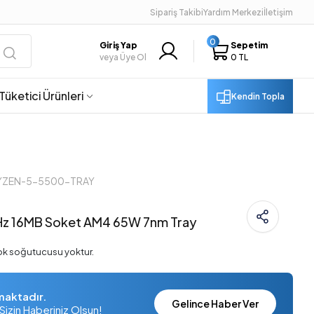
Sipariş Takibi
Yardım Merkezi
İletişim
0
Giriş Yap
Sepetim
veya Üye Ol
0 TL
Tüketici Ürünleri
Kendin Topla
RYZEN-5-5500-TRAY
z 16MB Soket AM4 65W 7nm Tray
tok soğutucusu yoktur.
maktadır.
Gelince Haber Ver
Sizin Haberiniz Olsun!