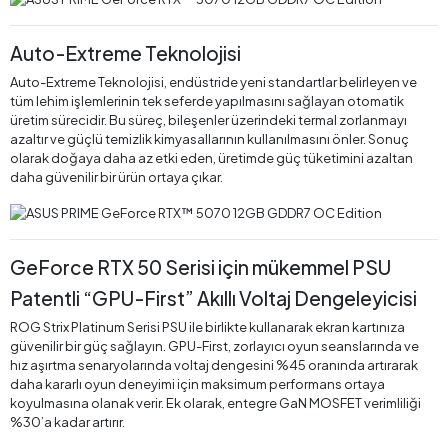
Auto-Extreme Teknolojisi
Auto-Extreme Teknolojisi, endüstride yeni standartlar belirleyen ve
tüm lehim işlemlerinin tek seferde yapılmasını sağlayan otomatik
üretim sürecidir. Bu süreç, bileşenler üzerindeki termal zorlanmayı
azaltır ve güçlü temizlik kimyasallarının kullanılmasını önler. Sonuç
olarak doğaya daha az etki eden, üretimde güç tüketimini azaltan
daha güvenilir bir ürün ortaya çıkar.
GeForce RTX 50 Serisi için mükemmel PSU
Patentli “GPU-First” Akıllı Voltaj Dengeleyicisi
ROG Strix Platinum Serisi PSU ile birlikte kullanarak ekran kartınıza
güvenilir bir güç sağlayın. GPU-First, zorlayıcı oyun seanslarında ve
hız aşırtma senaryolarında voltaj dengesini %45 oranında artırarak
daha kararlı oyun deneyimi için maksimum performans ortaya
koyulmasına olanak verir. Ek olarak, entegre GaN MOSFET verimliliği
%30’a kadar artırır.