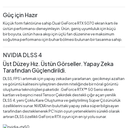
Güç için Hazır
Küçük form faktörüne sahip Dual GeForce RTX 5070 ekran kartı ile
üstün performansı deneyimleyin. Ürün, geniş uyumluluk için küçü
bir boyuta, üstün hava akışı için üçlü fan düzenine ve maksimum
soğutma performansı için buhar bölmesi bulunan bir tasarıma sahip.
NVIDIA DLSS 4
Üst Düzey Hız. Üstün Görseller. Yapay Zeka
Tarafından Güçlendirildi.
DLSS, FPS’i artırmak için yapay zekadan yararlanan, gecikmeyi azaltan
ve görüntü kalitesini iyileştiren devrim niteliğinde bir nöral görüntü
oluşturma teknolojileri paketidir.‌ .‌GeForce RTX™ 50 Serisi ekran
kartları ve beşinci nesil Tensor Çekirdek destekli çığır açan yenilik
DLSS 4, yeni Çoklu Kare Oluşturma ve geliştirilmiş Süper Çözünürlük
özelliklerini sunar. NVIDIA’nın buluttaki yapay zeka süper bilgisayarı
tarafından desteklenerek PC'nizin oyun yeteneklerini sürekli olarak
artıran DLSS özellikli GeForce RTX oyun için en iyi yolu sunar.