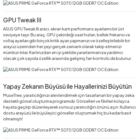
GPU Tweak III
ASUS GPU Tweak III aracı, ekran kartı performans ayarlarını bir üst
seviyeye taşır. Bu araç, GPU çekirdeği saat hızları, bellek frekansı ve
voltaj ayarları gibi birçok kritik ayarı yapmanızı ve özelleştirilebilir bir
arayüz üzerinden her şeyi gerçek zamanlı olarak takip etmenizi
mümkün kılar. Kartınızdan en iyi şekilde yararlanmanıza yardımcı
olacak çok sayıda özellik arasında gelişmiş fan kontrolü de bulunur.
Yapay Zekanın Büyüsü ile Hayallerinizi Büyütün
MuseTree, yaratıcılığınızı alevlendirmek için tasarlanan bir yapay zeka
destekli görsel oluşturma programıdır. Görselleri ve fikirleri kolayca
hayata geçirip düzenleyerek sonsuz yaratıcılığın önünü açın. Kullanıcı
dostu arayüzü ile büyüleyici görseller oluşturmak hiç bu kadar basit
olmamıştı!