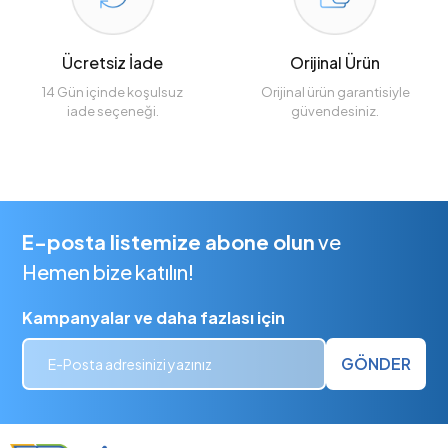
Ücretsiz İade
Orijinal Ürün
14 Gün içinde koşulsuz
Orijinal ürün garantisiyle
iade seçeneği.
güvendesiniz.
E-posta listemize abone olun
ve
Hemen bize katılın!
Kampanyalar ve daha fazlası için
GÖNDER