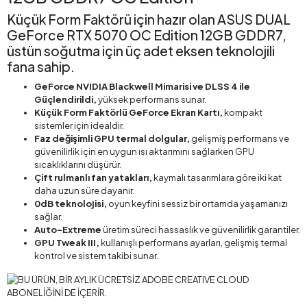
Küçük Form Faktörü için hazır olan ASUS DUAL
GeForce RTX 5070 OC Edition 12GB GDDR7,
üstün soğutma için üç adet eksen teknolojili
fana sahip.
GeForce NVIDIA Blackwell Mimarisi ve DLSS 4 ile
Güçlendirildi,
yüksek performans sunar.
Küçük Form Faktörlü GeForce Ekran Kartı,
kompakt
sistemler için idealdir.
Faz değişimli GPU termal dolgular,
gelişmiş performans ve
güvenilirlik için en uygun ısı aktarımını sağlarken GPU
sıcaklıklarını düşürür.
Çift rulmanlı fan yatakları,
kaymalı tasarımlara göre iki kat
daha uzun süre dayanır.
0dB teknolojisi,
oyun keyfini sessiz bir ortamda yaşamanızı
sağlar.
Auto-Extreme
üretim süreci hassaslık ve güvenilirlik garantiler.
GPU Tweak III,
kullanışlı performans ayarları, gelişmiş termal
kontrol ve sistem takibi sunar.