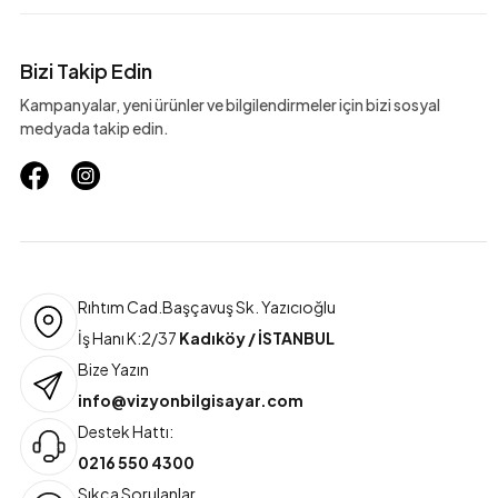
Bizi Takip Edin
Kampanyalar, yeni ürünler ve bilgilendirmeler için bizi sosyal
medyada takip edin.
Rıhtım Cad.Başçavuş Sk. Yazıcıoğlu
İş Hanı K:2/37
Kadıköy / İSTANBUL
Bize Yazın
info@vizyonbilgisayar.com
Destek Hattı:
0216 550 4300
Sıkça Sorulanlar