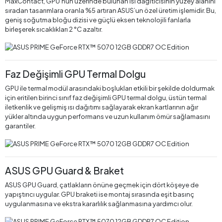
MaxContact, GPU’nun üzerinde bulunan ısı dağıtıcısının yüzey alanını
sıradan tasarımlara oranla %5 artıran ASUS’un özel üretim işlemidir. Bu,
geniş soğutma bloğu dizisi ve güçlü eksen teknolojili fanlarla
birleşerek sıcaklıkları 2 °C azaltır.
Faz Değişimli GPU Termal Dolgu
GPU ile termal modül arasındaki boşlukları etkili bir şekilde doldurmak
için eritilen birinci sınıf faz değişimli GPU termal dolgu, üstün termal
iletkenlik ve gelişmiş ısı dağıtımı sağlayarak ekran kartlarının ağır
yükler altında uygun performans ve uzun kullanım ömür sağlamasını
garantiler.
ASUS GPU Guard & Braket
ASUS GPU Guard, çatlakların önüne geçmek için dört köşeye de
yapıştırıcı uygular. GPU braketi ise montaj sırasında eşit basınç
uygulanmasına ve ekstra kararlılık sağlanmasına yardımcı olur.