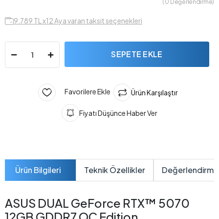
( 0 Değerlendirme)
9.789 TL x12 Aya varan taksit seçenekleri
SEPETE EKLE
Favorilere Ekle
Ürün Karşılaştır
Fiyatı Düşünce Haber Ver
Ürün Bilgileri
Teknik Özellikler
Değerlendirme
ASUS DUAL GeForce RTX™ 5070
12GB GDDR7 OC Edition