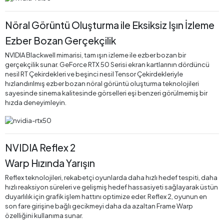
Nöral Görüntü Oluşturma ile Eksiksiz Işın İzleme
Ezber Bozan Gerçekçilik
NVIDIA Blackwell mimarisi, tam ışın izleme ile ezber bozan bir
gerçekçilik sunar. GeForce RTX 50 Serisi ekran kartlarının dördüncü
nesil RT Çekirdekleri ve beşinci nesil Tensor Çekirdekleriyle
hızlandırılmış ezber bozan nöral görüntü oluşturma teknolojileri
sayesinde sinema kalitesinde görselleri eşi benzeri görülmemiş bir
hızda deneyimleyin.
NVIDIA Reflex 2
Warp Hızında Yarışın
Reflex teknolojileri, rekabetçi oyunlarda daha hızlı hedef tespiti, daha
hızlı reaksiyon süreleri ve gelişmiş hedef hassasiyeti sağlayarak üstün
duyarlılık için grafik işlem hattını optimize eder. Reflex 2, oyunun en
son fare girişine bağlı gecikmeyi daha da azaltan Frame Warp
özelliğini kullanıma sunar.