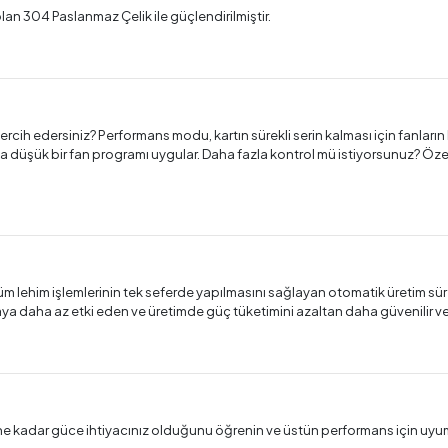
lan 304 Paslanmaz Çelik ile güçlendirilmiştir.
rcih edersiniz? Performans modu, kartın sürekli serin kalması için fanların h
 düşük bir fan programı uygular. Daha fazla kontrol mü istiyorsunuz? Özel fan
m lehim işlemlerinin tek seferde yapılmasını sağlayan otomatik üretim sürec
ya daha az etki eden ve üretimde güç tüketimini azaltan daha güvenilir ve d
a ne kadar güce ihtiyacınız olduğunu öğrenin ve üstün performans için uy