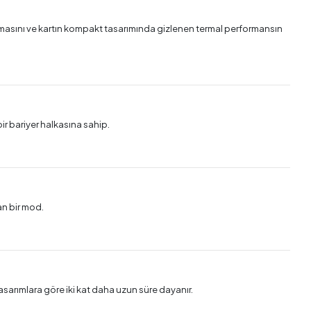
masını ve kartın kompakt tasarımında gizlenen termal performansın
ir bariyer halkasına sahip.
n bir mod.
 tasarımlara göre iki kat daha uzun süre dayanır.