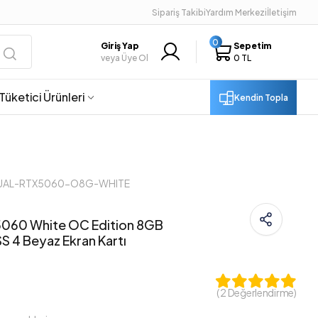
Sipariş Takibi
Yardım Merkezi
İletişim
0
Giriş Yap
Sepetim
veya Üye Ol
0 TL
Tüketici Ürünleri
Kendin Topla
 DUAL-RTX5060-O8G-WHITE
5060 White OC Edition 8GB
S 4 Beyaz Ekran Kartı
( 2 Değerlendirme)