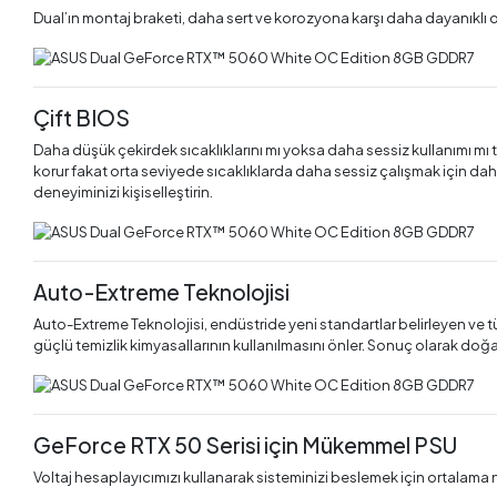
Dual’ın montaj braketi, daha sert ve korozyona karşı daha dayanıklı o
Çift BIOS
Daha düşük çekirdek sıcaklıklarını mı yoksa daha sessiz kullanımı mı te
korur fakat orta seviyede sıcaklıklarda daha sessiz çalışmak için daha
deneyiminizi kişiselleştirin.
Auto-Extreme Teknolojisi
Auto-Extreme Teknolojisi, endüstride yeni standartlar belirleyen ve tü
güçlü temizlik kimyasallarının kullanılmasını önler. Sonuç olarak doğa
GeForce RTX 50 Serisi için Mükemmel PSU
Voltaj hesaplayıcımızı kullanarak sisteminizi beslemek için ortalam