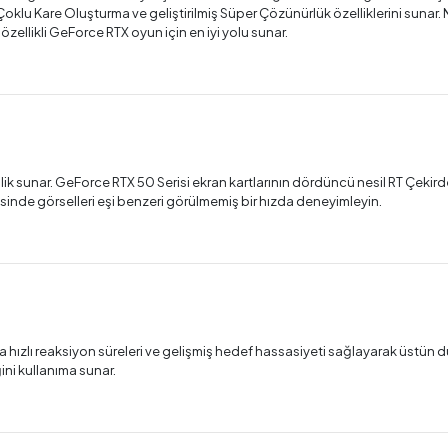
 Çoklu Kare Oluşturma ve geliştirilmiş Süper Çözünürlük özelliklerini sunar.
zellikli GeForce RTX oyun için en iyi yolu sunar.
e
lik sunar. GeForce RTX 50 Serisi ekran kartlarının dördüncü nesil RT Çekirde
sinde görselleri eşi benzeri görülmemiş bir hızda deneyimleyin.
a hızlı reaksiyon süreleri ve gelişmiş hedef hassasiyeti sağlayarak üstün duy
ini kullanıma sunar.