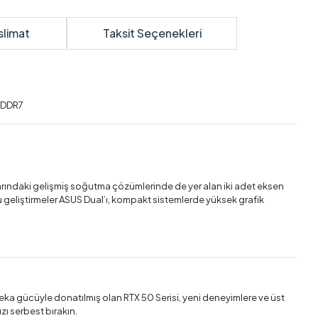
slimat
Taksit Seçenekleri
rındaki gelişmiş soğutma çözümlerinde de yer alan iki adet eksen
 geliştirmeler ASUS Dual’ı, kompakt sistemlerde yüksek grafik
 zeka gücüyle donatılmış olan RTX 50 Serisi, yeni deneyimlere ve üst
zı serbest bırakın.