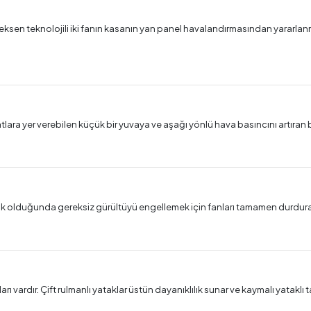
ksen teknolojili iki fanın kasanın yan panel havalandırmasından yararlan
lara yer verebilen küçük bir yuvaya ve aşağı yönlü hava basıncını artıran b
ük olduğunda gereksiz gürültüyü engellemek için fanları tamamen durdura
ları vardır. Çift rulmanlı yataklar üstün dayanıklılık sunar ve kaymalı yataklı