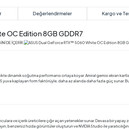
r
Değerlendirmeler
Kargo ve Te
te OC Edition 8GB GDDR7
kte dinamik soğutma performansı ortaya koyar. Amiral gemisi ekran kartla
,5 yuva kaplayan form faktörüyle, daha az alanda daha fazla güç sunar. Bu
nculara ve içerik üreticilere çığır açan yetenekler sunar. Devasa bir yapay
ayın, benzersiz hızda görüntüler oluşturun ve NVIDIA Studio ile yaratıcılığını