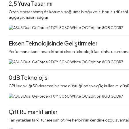
2,5 Yuva Tasarımı
Özenle tasarlanmış ön koruma, soğutma bloğu ve ısı borusu düzeni e
açığa çıkmasını sağlar.
Eksen Teknolojisinde Geliştirmeler
Performansı kanıtlanan iki adet eksen teknolojili fan, daha uzun kanat
0dB Teknolojisi
GPU sıcaklığı 50 derecenin altına düştüğünde ve güç kullanımı düş
Çift Rulmanlı Fanlar
Fan yatakları farklı türlere sahiptir ve her birinin kendine özgü avantaj