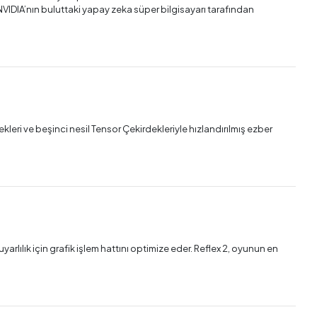
 NVIDIA’nın buluttaki yapay zeka süper bilgisayarı tarafından
kleri ve beşinci nesil Tensor Çekirdekleriyle hızlandırılmış ezber
arlılık için grafik işlem hattını optimize eder. Reflex 2, oyunun en