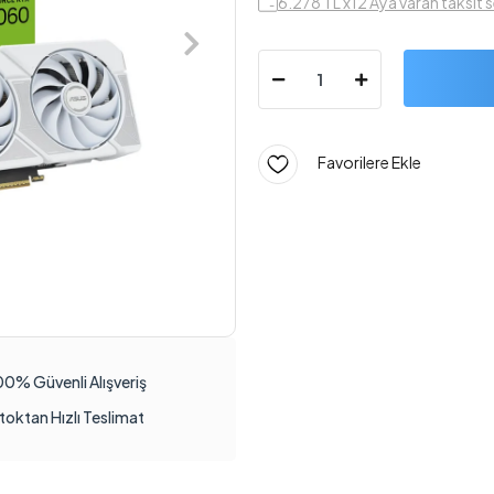
6.278 TL x12 Aya varan taksit 
Favorilere Ekle
00% Güvenli Alışveriş
toktan Hızlı Teslimat