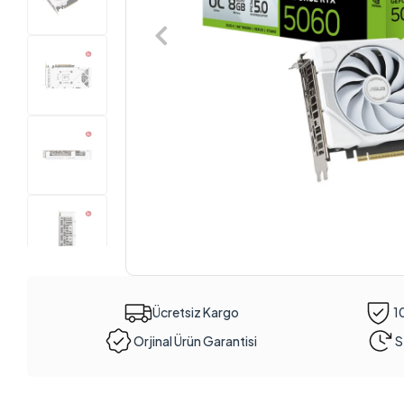
Ücretsiz Kargo
1
Orjinal Ürün Garantisi
S