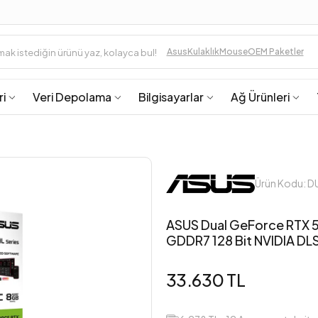
Asus
Kulaklık
Mouse
OEM Paketler
ri
Veri Depolama
Bilgisayarlar
Ağ Ürünleri
Ürün Kodu:
ASUS Dual GeForce RTX 
GDDR7 128 Bit NVIDIA DLS
33.630 TL