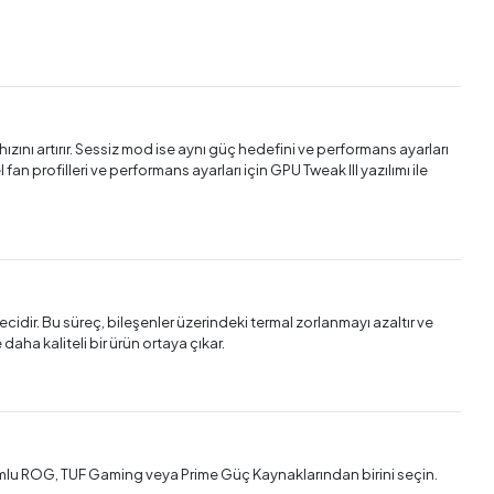
ızını artırır. Sessiz mod ise aynı güç hedefini ve performans ayarları
 profilleri ve performans ayarları için GPU Tweak III yazılımı ile
idir. Bu süreç, bileşenler üzerindeki termal zorlanmayı azaltır ve
aha kaliteli bir ürün ortaya çıkar.
umlu ROG, TUF Gaming veya Prime Güç Kaynaklarından birini seçin.