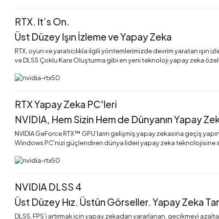
RTX. It’s On.
Üst Düzey Işın İzleme ve Yapay Zeka
RTX, oyun ve yaratıcılıkla ilgili yöntemlerimizde devrim yaratan ışın
ve DLSS Çoklu Kare Oluşturma gibi en yeni teknoloji yapay zeka özelli
RTX Yapay Zeka PC'leri
NVIDIA, Hem Sizin Hem de Dünyanın Yapay Zeka
NVIDIA GeForce RTX™ GPU’ların gelişmiş yapay zekasına geçiş yapın ve 
Windows PC'nizi güçlendiren dünya lideri yapay zeka teknolojisine 
NVIDIA DLSS 4
Üst Düzey Hız. Üstün Görseller. Yapay Zeka Tar
DLSS, FPS’i artırmak için yapay zekadan yararlanan, gecikmeyi azaltan v