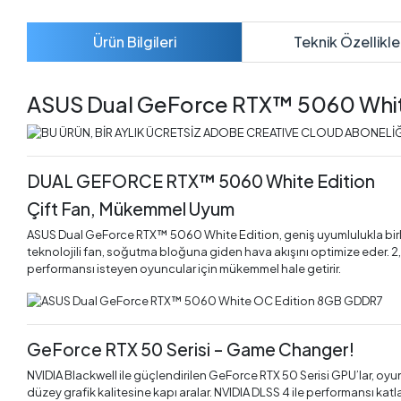
Ürün Bilgileri
Teknik Özellikle
ASUS Dual GeForce RTX™ 5060 Whi
DUAL GEFORCE RTX™ 5060 White Edition
Çift Fan, Mükemmel Uyum
ASUS Dual GeForce RTX™ 5060 White Edition, geniş uyumlulukla birli
teknolojili fan, soğutma bloğuna giden hava akışını optimize eder. 2
performansı isteyen oyuncular için mükemmel hale getirir.
GeForce RTX 50 Serisi – Game Changer!
NVIDIA Blackwell ile güçlendirilen GeForce RTX 50 Serisi GPU’lar, oyu
düzey grafik kalitesine kapı aralar. NVIDIA DLSS 4 ile performansı katl