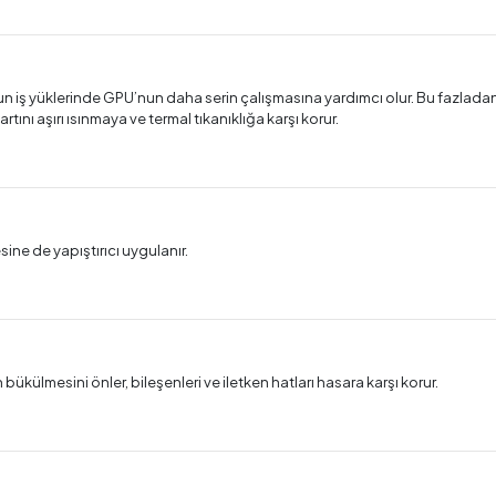
un iş yüklerinde GPU’nun daha serin çalışmasına yardımcı olur. Bu fazladan
tını aşırı ısınmaya ve termal tıkanıklığa karşı korur.
ne de yapıştırıcı uygulanır.
bükülmesini önler, bileşenleri ve iletken hatları hasara karşı korur.