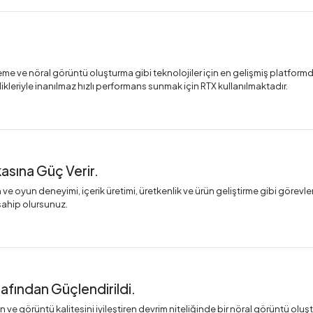
 izleme ve nöral görüntü oluşturma gibi teknolojiler için en gelişmiş platf
kleriyle inanılmaz hızlı performans sunmak için RTX kullanılmaktadır.
sına Güç Verir.
oyun deneyimi, içerik üretimi, üretkenlik ve ürün geliştirme gibi görevleri
sahip olursunuz.
afından Güçlendirildi.
e görüntü kalitesini iyileştiren devrim niteliğinde bir nöral görüntü oluştu