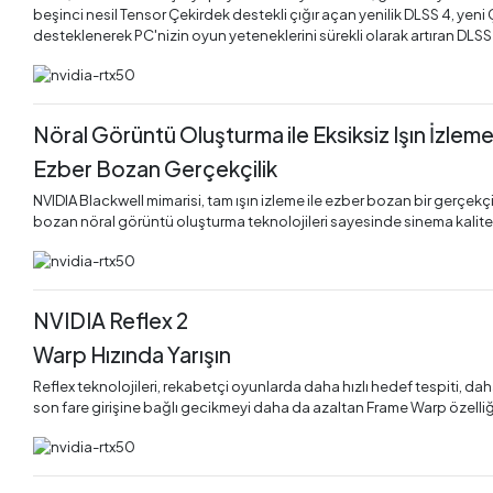
beşinci nesil Tensor Çekirdek destekli çığır açan yenilik DLSS 4, yeni
desteklenerek PC'nizin oyun yeteneklerini sürekli olarak artıran DLSS ö
Nöral Görüntü Oluşturma ile Eksiksiz Işın İzlem
Ezber Bozan Gerçekçilik
NVIDIA Blackwell mimarisi, tam ışın izleme ile ezber bozan bir gerçekçi
bozan nöral görüntü oluşturma teknolojileri sayesinde sinema kalite
NVIDIA Reflex 2
Warp Hızında Yarışın
Reflex teknolojileri, rekabetçi oyunlarda daha hızlı hedef tespiti, dah
son fare girişine bağlı gecikmeyi daha da azaltan Frame Warp özelliğ