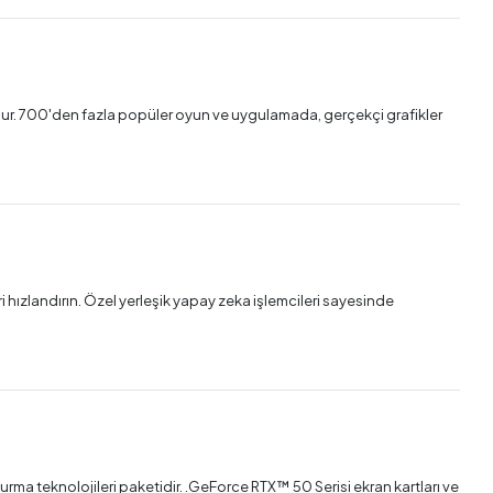
ormdur. 700'den fazla popüler oyun ve uygulamada, gerçekçi grafikler
 hızlandırın. Özel yerleşik yapay zeka işlemcileri sayesinde
rma teknolojileri paketidir.‌ .‌GeForce RTX™ 50 Serisi ekran kartları ve