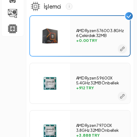
İşlemci
i
AMD Ryzen 5 7600 3.8GHz
6 Çekirdek 32MB
Önbellek 5nm Soket AM5
+0.00
TRY
İşlemci
AMD Ryzen 5 9600X
5.4GHz 32MB Önbellek
4nm Soket AM5 Tray
+912
TRY
İşlemci
AMD Ryzen 7 9700X
3.8GHz 32MB Önbellek
4nm Soket AM5 Tray
+3.888
TRY