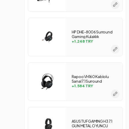
HP DHE-8006 Surround
Gaming Kulaklık
+1.248
TRY
Rapoo VH160 Kablolu
Sanal 7.1 Surround
Kulaküstü Gaming
+1.584
TRY
Kulaklık
ASUS TUF GAMING H3 7.1
GUN METAL OYUNCU