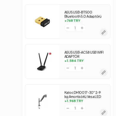
ASUS USB-BT500
Bluetooth 5.0 Adaptörü
+768
TRY
ASUS USB-AC58 USB WIFI
ADAPTÖR
+1.584
TRY
Kaloc DH100 17-30" 2-9
kg Amortisörlü Vesa LED
Monitör Standı
+1.968
TRY