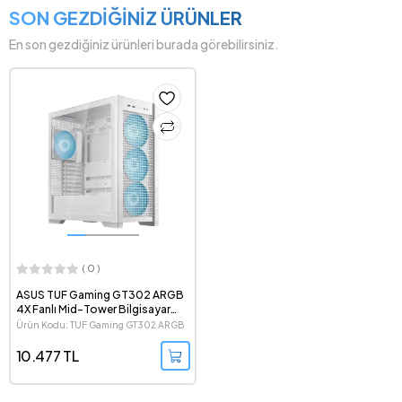
SON GEZDİĞİNİZ ÜRÜNLER
En son gezdiğiniz ürünleri burada görebilirsiniz.
( 0 )
ASUS TUF Gaming GT302 ARGB
4X Fanlı Mid-Tower Bilgisayar
Kasası
Ürün Kodu: TUF Gaming GT302 ARGB
Beyaz
10.477 TL