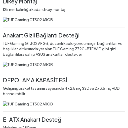
Dikey Montaj
125 mm kalınlığa kadar dikey montaj
Anakart Gizli Bağlantı Desteği
TUF Gaming GT302 ARGB, düzenli kablo yönetimi için bağlantıları ve
başlıkları alt kısımda yer alan TUF Gaming Z790-BTF WIFI gibi gizli
bağlantılara sahip ASUS anakartları destekler.
DEPOLAMA KAPASİTESİ
Gelişmiş braket tasarımı sayesinde 4 x 2,5 inç SSD ve 2 x 3,5 inç HDD
barındırabilir.
E-ATX Anakart Desteği
Maksimum 280mm