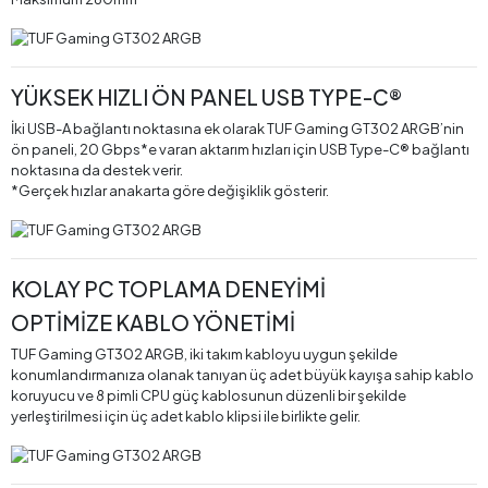
YÜKSEK HIZLI ÖN PANEL USB TYPE-C®
İki USB-A bağlantı noktasına ek olarak TUF Gaming GT302 ARGB’nin
ön paneli, 20 Gbps*e varan aktarım hızları için USB Type-C® bağlantı
noktasına da destek verir.
*Gerçek hızlar anakarta göre değişiklik gösterir.
KOLAY PC TOPLAMA DENEYİMİ
OPTİMİZE KABLO YÖNETİMİ
TUF Gaming GT302 ARGB, iki takım kabloyu uygun şekilde
konumlandırmanıza olanak tanıyan üç adet büyük kayışa sahip kablo
koruyucu ve 8 pimli CPU güç kablosunun düzenli bir şekilde
yerleştirilmesi için üç adet kablo klipsi ile birlikte gelir.