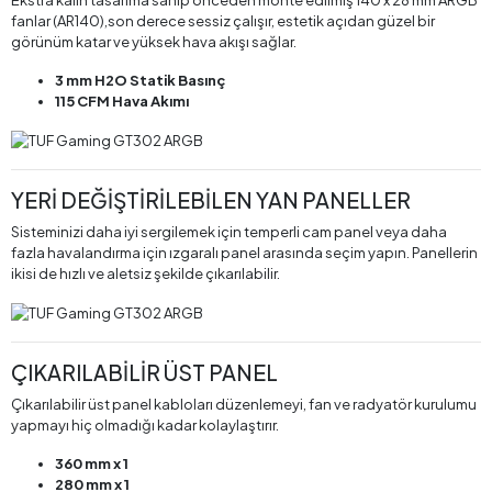
Ekstra kalın tasarıma sahip önceden monte edilmiş 140 x 28 mm ARGB
fanlar (AR140),son derece sessiz çalışır, estetik açıdan güzel bir
görünüm katar ve yüksek hava akışı sağlar.
3 mm H2O Statik Basınç
115 CFM Hava Akımı
YERİ DEĞİŞTİRİLEBİLEN YAN PANELLER
Sisteminizi daha iyi sergilemek için temperli cam panel veya daha
fazla havalandırma için ızgaralı panel arasında seçim yapın. Panellerin
ikisi de hızlı ve aletsiz şekilde çıkarılabilir.
ÇIKARILABİLİR ÜST PANEL
Çıkarılabilir üst panel kabloları düzenlemeyi, fan ve radyatör kurulumu
yapmayı hiç olmadığı kadar kolaylaştırır.
360 mm x 1
280 mm x 1