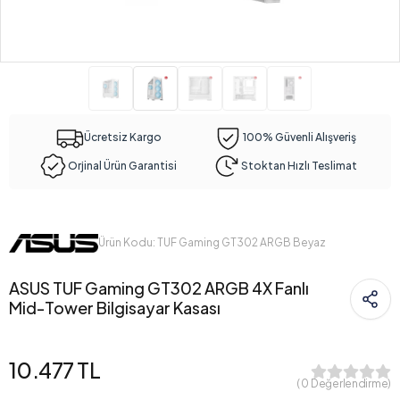
Ücretsiz Kargo
100% Güvenli Alışveriş
Orjinal Ürün Garantisi
Stoktan Hızlı Teslimat
Ürün Kodu: TUF Gaming GT302 ARGB Beyaz
ASUS TUF Gaming GT302 ARGB 4X Fanlı
Mid-Tower Bilgisayar Kasası
10.477 TL
( 0 Değerlendirme)