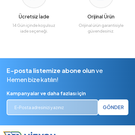
Ücretsiz İade
Orijinal Ürün
14 Gün içinde koşulsuz
Orijinal ürün garantisiyle
iade seçeneği.
güvendesiniz.
E-posta listemize abone olun
ve
Hemen bize katılın!
Kampanyalar ve daha fazlası için
GÖNDER