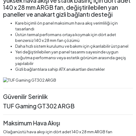
yüksek hava akışı ve statik basınç için dört adet
140 x 28 mm ARGB fan, değiştirilebilen yan
paneller ve anakart gizli bağlantı desteği
Kare biçimli ön panel maksimum hava akış verimliliği için
tasarlandı
Üstün termal performans ortaya koymak için dört adet
benzersiz 140 x 28 mm fan çözümü
Daha hızlı sistem kurulumu ve bakımı için çıkarılabilir üst panel
Yeri değiştirilebilen yan panel tasarımı sayesinde uygun
soğutma performansı veya estetik görünüm arasında geçiş
yapılabilir
Gizli bağlantılara sahip ATX anakartları destekler
Güvenilir Serinlik
TUF Gaming GT302 ARGB
Maksimum Hava Akışı
Olağanüstü hava akışı için dört adet 140 x 28 mm ARGB fan