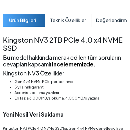
Ürün Bilgileri
Teknik Özellikler
Değerlendirme
Kingston NV3 2TB PCIe 4.0 x4 NVME
SSD
Bu model hakkında merak edilen tüm soruların
cevapları kapsamlı
incelememizde.
Kingston NV3 Özellikleri
Gen 4x4 NVMe PCIe performansı
5 yıl sınırlı garanti
Acronis klonlama yazılımı
En fazla 6.000MB/s okuma, 4.000MB/s yazma
Yeni Nesil Veri Saklama
Kingston NV3 PCIe 4.0 NVMe SSD'ler, Gen 4x4 NVMe denetleyicili ve