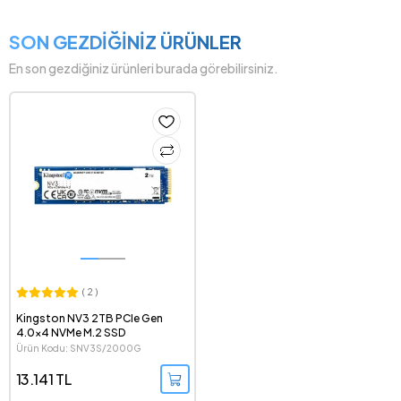
SON GEZDİĞİNİZ ÜRÜNLER
En son gezdiğiniz ürünleri burada görebilirsiniz.
( 2 )
Kingston NV3 2TB PCIe Gen
4.0x4 NVMe M.2 SSD
Ürün Kodu: SNV3S/2000G
13.141 TL