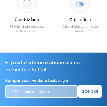
Ücretsiz İade
Orijinal Ürün
14 Gün içinde koşulsuz
Orijinal ürün garantisiyle
iade seçeneği.
güvendesiniz.
E-posta listemize abone olun
ve
Hemen bize katılın!
Kampanyalar ve daha fazlası için
GÖNDER