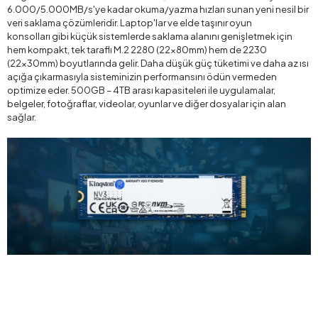
6.000/5.000MB/s'ye kadar okuma/yazma hızları sunan yeni nesil bir
veri saklama çözümleridir. Laptop'lar ve elde taşınır oyun
konsolları gibi küçük sistemlerde saklama alanını genişletmek için
hem kompakt, tek taraflı M.2 2280 (22x80mm) hem de 2230
(22x30mm) boyutlarında gelir. Daha düşük güç tüketimi ve daha az ısı
açığa çıkarmasıyla sisteminizin performansını ödün vermeden
optimize eder. 500GB – 4TB arası kapasiteleri ile uygulamalar,
belgeler, fotoğraflar, videolar, oyunlar ve diğer dosyalar için alan
sağlar.