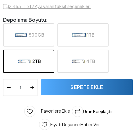
2.453 TL x12 Aya varan taksit seçenekleri
Depolama Boyutu:
500GB
1TB
2TB
4TB
SEPETE EKLE
Favorilere Ekle
Ürün Karşılaştır
Fiyatı Düşünce Haber Ver