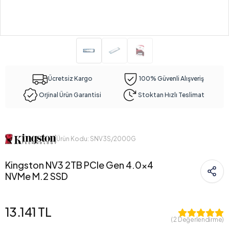
Ücretsiz Kargo
100% Güvenli Alışveriş
Orjinal Ürün Garantisi
Stoktan Hızlı Teslimat
Ürün Kodu: SNV3S/2000G
Kingston NV3 2TB PCIe Gen 4.0x4
NVMe M.2 SSD
13.141 TL
( 2 Değerlendirme)