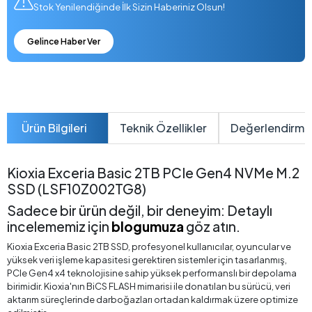
Stok Yenilendiğinde İlk Sizin Haberiniz Olsun!
Gelince Haber Ver
Ürün Bilgileri
Teknik Özellikler
Değerlendirme
Kioxia Exceria Basic 2TB PCIe Gen4 NVMe M.2
SSD (LSF10Z002TG8)
Sadece bir ürün değil, bir deneyim: Detaylı
incelememiz için
blogumuza
göz atın.
Kioxia Exceria Basic 2TB SSD, profesyonel kullanıcılar, oyuncular ve
yüksek veri işleme kapasitesi gerektiren sistemler için tasarlanmış,
PCIe Gen4 x4 teknolojisine sahip yüksek performanslı bir depolama
birimidir. Kioxia'nın BiCS FLASH mimarisi ile donatılan bu sürücü, veri
aktarım süreçlerinde darboğazları ortadan kaldırmak üzere optimize