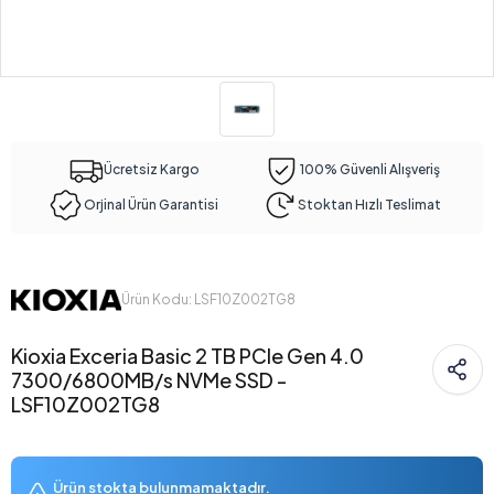
Ücretsiz Kargo
100% Güvenli Alışveriş
Orjinal Ürün Garantisi
Stoktan Hızlı Teslimat
Ürün Kodu: LSF10Z002TG8
Kioxia Exceria Basic 2 TB PCIe Gen 4.0
7300/6800MB/s NVMe SSD -
LSF10Z002TG8
Ürün stokta bulunmamaktadır.