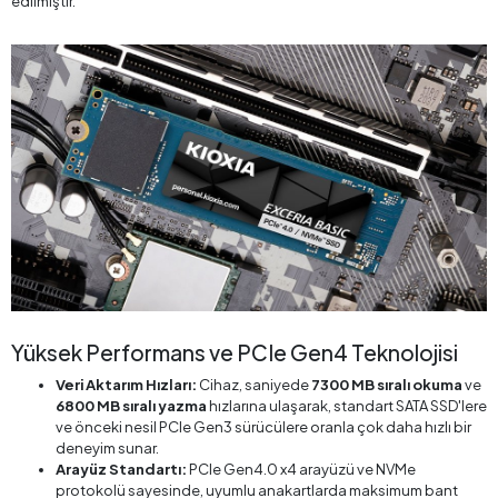
edilmiştir.
Yüksek Performans ve PCIe Gen4 Teknolojisi
Veri Aktarım Hızları:
Cihaz, saniyede
7300 MB sıralı okuma
ve
6800 MB sıralı yazma
hızlarına ulaşarak, standart SATA SSD'lere
ve önceki nesil PCIe Gen3 sürücülere oranla çok daha hızlı bir
deneyim sunar.
Arayüz Standartı:
PCIe Gen4.0 x4 arayüzü ve NVMe
protokolü sayesinde, uyumlu anakartlarda maksimum bant