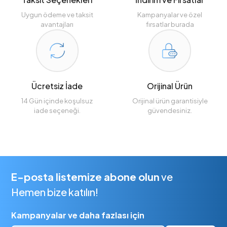
Uygun ödeme ve taksit
Kampanyalar ve özel
avantajları
fırsatlar burada
Ücretsiz İade
Orijinal Ürün
14 Gün içinde koşulsuz
Orijinal ürün garantisiyle
iade seçeneği.
güvendesiniz.
E-posta listemize abone olun
ve
Hemen bize katılın!
Kampanyalar ve daha fazlası için