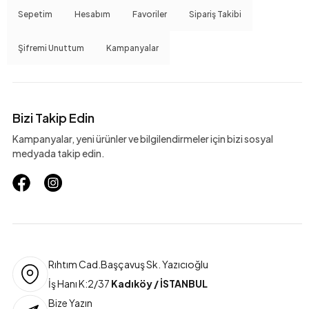
Sepetim
Hesabım
Favoriler
Sipariş Takibi
Şifremi Unuttum
Kampanyalar
Bizi Takip Edin
Kampanyalar, yeni ürünler ve bilgilendirmeler için bizi sosyal
medyada takip edin.
Rıhtım Cad.Başçavuş Sk. Yazıcıoğlu
İş Hanı K:2/37
Kadıköy / İSTANBUL
Bize Yazın