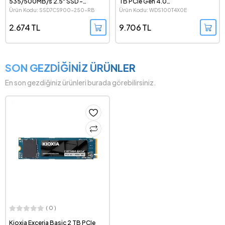
535/500MB/s 2.5" SSD -
TB PCIe Gen 4.0
SSD7CS900-250-RB
7250/6900MB/s NVMe M.2 SSD
Ürün Kodu: SSD7CS900-250-RB
Ürün Kodu: WDS100T4X0E
- WDS100T4X0E
2.674 TL
9.706 TL
SON GEZDİĞİNİZ ÜRÜNLER
En son gezdiğiniz ürünleri burada görebilirsiniz.
( 0 )
Kioxia Exceria Basic 2 TB PCIe