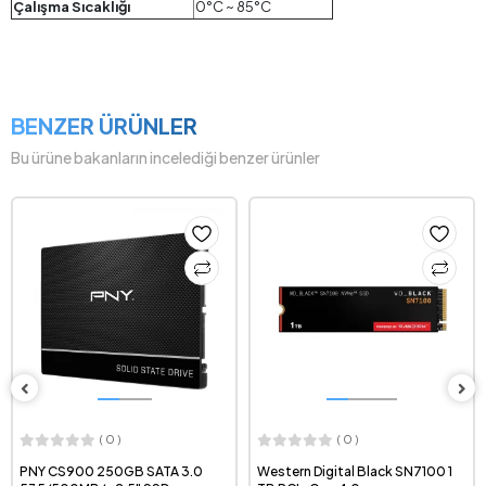
Çalışma Sıcaklığı
0°C ~ 85°C
BENZER ÜRÜNLER
Bu ürüne bakanların incelediği benzer ürünler
( 0 )
( 0 )
PNY CS900 250GB SATA 3.0
Western Digital Black SN7100 1