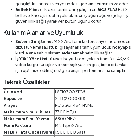
genişliği kullanarak veri yolundaki gecikmeleri minimize eder.
Bellek Mimari:
Kioxia tarafından geliştirilen
BiCS FLASH
3D
bellek teknolojisi, daha yüksek hücre yoğunluğu ve gelişmiş
güvenilirlik sağlayarak veri bütünlüğünü korur.
Kullanım Alanları ve Uyumluluk
Sistem Geliştirme:
M.2 2280 form faktörü sayesinde modern
dizüstü ve masaüstü bilgisayarlarla tam uyumludur. İnce yapısı,
kısıtlı alana sahip sistemlerde termal verimlilik sağlar.
İş Yükü Yönetimi:
Yüksek boyutlu dosyaların transferi, 4K/8K
video kurgu süreçleri ve karmaşık yazılım geliştirme ortamları
için optimize edilmiş rastgele erişim performansına sahiptir.
Teknik Özellikler
Ürün Kodu
LSF10Z002TG8
Kapasite
2 TB (2.000 GB)
Arayüz
PCIe Gen4 x4, NVMe
Maksimum Sıralı Okuma
7300 MB/s
Maksimum Sıralı Yazma
6800 MB/s
Form Faktörü
M.2 Type 2280
MTBF (Hata Öncesi Süre)
1.500.000 Saat