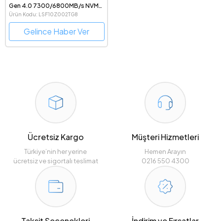
Gen 4.0 7300/6800MB/s NVMe
SSD - LSF10Z002TG8
Ürün Kodu: LSF10Z002TG8
Gelince Haber Ver
Ücretsiz Kargo
Müşteri Hizmetleri
Türkiye’nin her yerine
Hemen Arayın
ücretsiz ve sigortalı teslimat
0216 550 4300
Taksit Seçenekleri
İndirim ve Fırsatlar