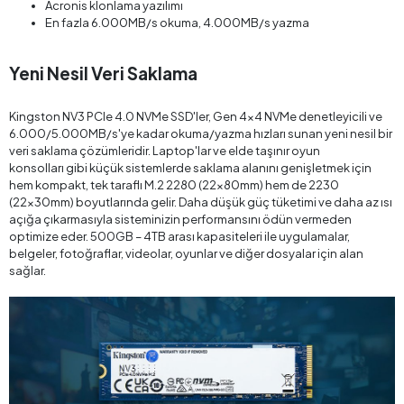
Acronis klonlama yazılımı
En fazla 6.000MB/s okuma, 4.000MB/s yazma
Yeni Nesil Veri Saklama
Kingston NV3 PCIe 4.0 NVMe SSD'ler, Gen 4x4 NVMe denetleyicili ve
6.000/5.000MB/s'ye kadar okuma/yazma hızları sunan yeni nesil bir
veri saklama çözümleridir. Laptop'lar ve elde taşınır oyun
konsolları gibi küçük sistemlerde saklama alanını genişletmek için
hem kompakt, tek taraflı M.2 2280 (22x80mm) hem de 2230
(22x30mm) boyutlarında gelir. Daha düşük güç tüketimi ve daha az ısı
açığa çıkarmasıyla sisteminizin performansını ödün vermeden
optimize eder. 500GB – 4TB arası kapasiteleri ile uygulamalar,
belgeler, fotoğraflar, videolar, oyunlar ve diğer dosyalar için alan
sağlar.