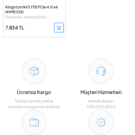
Kingston NV3 1TB PCIe 4.0 x4
NVME SSD
Ürün Kodu: SNV3S/1000G
7.834 TL
Ücretsiz Kargo
Müşteri Hizmetleri
Türkiye’nin her yerine
Hemen Arayın
ücretsiz ve sigortalı teslimat
0216 550 4300