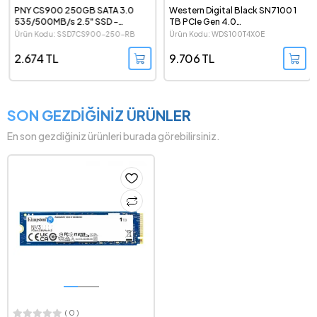
PNY CS900 250GB SATA 3.0
Western Digital Black SN7100 1
535/500MB/s 2.5" SSD -
TB PCIe Gen 4.0
SSD7CS900-250-RB
7250/6900MB/s NVMe M.2 SSD
Ürün Kodu: SSD7CS900-250-RB
Ürün Kodu: WDS100T4X0E
- WDS100T4X0E
2.674 TL
9.706 TL
SON GEZDİĞİNİZ ÜRÜNLER
En son gezdiğiniz ürünleri burada görebilirsiniz.
( 0 )