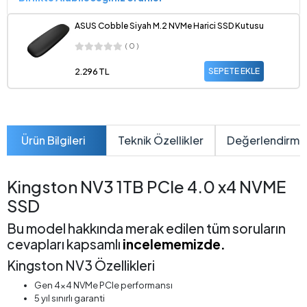
ASUS Cobble Siyah M.2 NVMe Harici SSD Kutusu
( 0 )
2.296 TL
SEPETE EKLE
Ürün Bilgileri
Teknik Özellikler
Değerlendirme
Kingston NV3 1TB PCIe 4.0 x4 NVME
SSD
Bu model hakkında merak edilen tüm soruların
cevapları kapsamlı
incelememizde.
Kingston NV3 Özellikleri
Gen 4x4 NVMe PCIe performansı
5 yıl sınırlı garanti