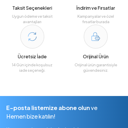
Taksit Seçenekleri
İndirim ve Fırsatlar
Uygun ödeme ve taksit
Kampanyalar ve özel
avantajları
fırsatlar burada
Ücretsiz İade
Orijinal Ürün
14 Gün içinde koşulsuz
Orijinal ürün garantisiyle
iade seçeneği.
güvendesiniz.
E-posta listemize abone olun
ve
Hemen bize katılın!