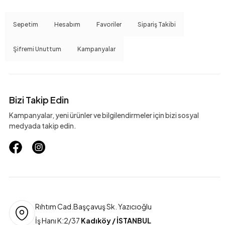
Sepetim
Hesabım
Favoriler
Sipariş Takibi
Şifremi Unuttum
Kampanyalar
Bizi Takip Edin
Kampanyalar, yeni ürünler ve bilgilendirmeler için bizi sosyal
medyada takip edin.
Rıhtım Cad.Başçavuş Sk. Yazıcıoğlu
İş Hanı K:2/37
Kadıköy / İSTANBUL