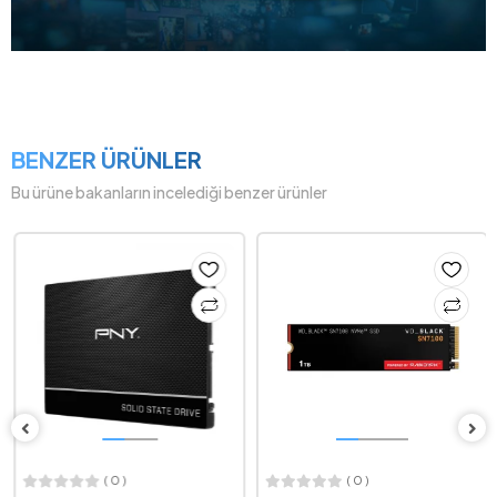
BENZER ÜRÜNLER
Bu ürüne bakanların incelediği benzer ürünler
( 0 )
( 0 )