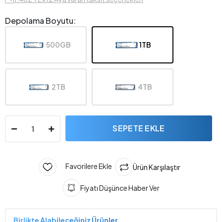
Depolama Boyutu:
500GB
1TB
2TB
4TB
SEPETE EKLE
Favorilere Ekle
Ürün Karşılaştır
Fiyatı Düşünce Haber Ver
Birlikte Alabileceğiniz Ürünler