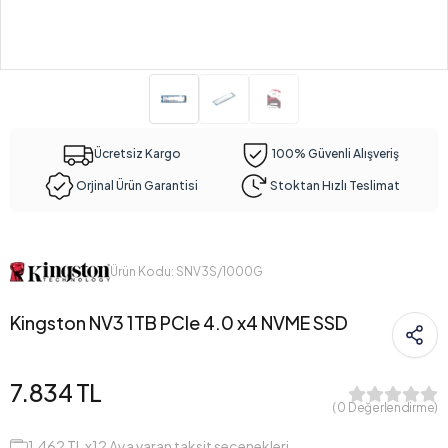
Ücretsiz Kargo
100% Güvenli Alışveriş
Orjinal Ürün Garantisi
Stoktan Hızlı Teslimat
Ürün Kodu: SNV3S/1000G
Kingston NV3 1TB PCIe 4.0 x4 NVME SSD
7.834 TL
( 0 Değerlendirme)
1.462 TL x12 Aya varan taksit seçenekleri