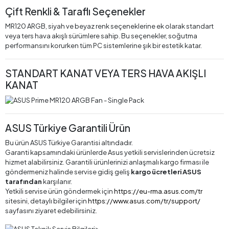
Çift Renkli & Taraflı Seçenekler
MR120 ARGB, siyah ve beyaz renk seçeneklerine ek olarak standart
veya ters hava akışlı sürümlere sahip. Bu seçenekler, soğutma
performansını korurken tüm PC sistemlerine şık bir estetik katar.
STANDART KANAT VEYA TERS HAVA AKIŞLI
KANAT
ASUS Türkiye Garantili Ürün
Bu ürün ASUS Türkiye Garantisi altındadır.
Garanti kapsamındaki ürünlerde Asus yetkili servislerinden ücretsiz
hizmet alabilirsiniz. Garantili ürünlerinizi anlaşmalı kargo firması ile
göndermeniz halinde servise gidiş geliş
kargo ücretleri ASUS
tarafından
karşılanır.
Yetkili servise ürün göndermek için
https://eu-rma.asus.com/tr
sitesini, detaylı bilgiler için
https://www.asus.com/tr/support/
sayfasını ziyaret edebilirsiniz.
>