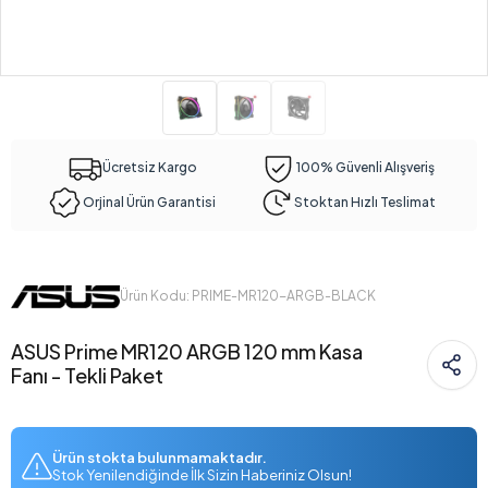
Ücretsiz Kargo
100% Güvenli Alışveriş
Orjinal Ürün Garantisi
Stoktan Hızlı Teslimat
Ürün Kodu: PRIME-MR120-ARGB-BLACK
ASUS Prime MR120 ARGB 120 mm Kasa
Fanı - Tekli Paket
Ürün stokta bulunmamaktadır.
Stok Yenilendiğinde İlk Sizin Haberiniz Olsun!