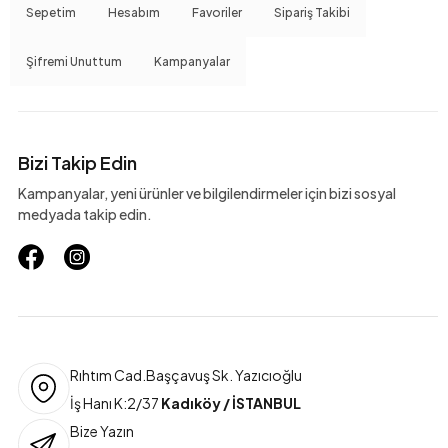
Sepetim
Hesabım
Favoriler
Sipariş Takibi
Şifremi Unuttum
Kampanyalar
Bizi Takip Edin
Kampanyalar, yeni ürünler ve bilgilendirmeler için bizi sosyal
medyada takip edin.
Rıhtım Cad.Başçavuş Sk. Yazıcıoğlu
İş Hanı K:2/37
Kadıköy / İSTANBUL
Bize Yazın