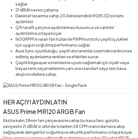
sağlar.
21 dB(A) sessiz çalışma.
Dairesel tasarıma sahip 20 Adreslenebilir RGB LED sistemi
aydınlatır.
Çift taraflı çerçeve aydınlatması kusursuz ve canlı bir
aydınlatma ortaya koyar.
1600RPM’e varan fan hızları ile PWM kontrolü çeşitli iş yükleri
için uygun soğutma performansı sağlar.
Aura Sync uyumluluğu, çeşitli donanımlar üzerinde senkronize
edilmiş aydınlatma renkleri ve efektleri sunar.
Çeşitli bilgisayar sistemlerine uyum sağlamak için siyah veya
beyaz renk seçeneklerinin yanı sıra standart veya ters hava
akışlı modellere sahip.
HER AÇIYI AYDINLATIN
ASUS Prime MR120 ARGB Fan
Ekstra kalın 28mm fan çerçevesine sahip bu kasa fanı, gürültü
seviyesini 21 dB(A)’in altında tutarken 58 CFM oranında hava akışı
sağlayarak dengeli bir soğutma ve akustik performansı ortaya koyar.