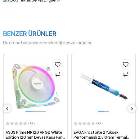
BENZER ÜRÜNLER
Bu ürüne bakanların incelediği benzer ürünler
( 0 )
( 0 )
ASUS Prime MR120 ARGB White
EVGA Frostbite 2 Yüksek
Edition 120 mm Beyaz Kasa Fanı
Performanslı 2.5 Gram Termal