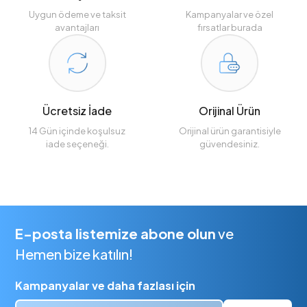
Uygun ödeme ve taksit
Kampanyalar ve özel
avantajları
fırsatlar burada
Ücretsiz İade
Orijinal Ürün
14 Gün içinde koşulsuz
Orijinal ürün garantisiyle
iade seçeneği.
güvendesiniz.
E-posta listemize abone olun
ve
Hemen bize katılın!
Kampanyalar ve daha fazlası için