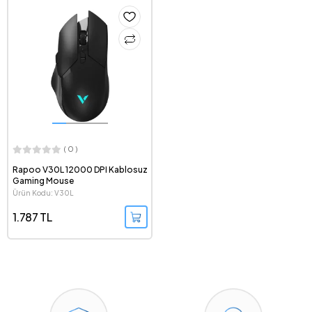
( 0 )
Rapoo V30L 12000 DPI Kablosuz
Gaming Mouse
Ürün Kodu: V30L
1.787 TL