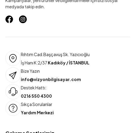
Kampanyalar, yeni ürünler ve bilgilendirmeler için bizi sosyal
medyada takip edin.
Rıhtım Cad.Başçavuş Sk. Yazıcıoğlu
İş Hanı K:2/37
Kadıköy / İSTANBUL
Bize Yazın
info@vizyonbilgisayar.com
Destek Hattı:
0216 550 4300
Sıkça Sorulanlar
Yardım Merkezi