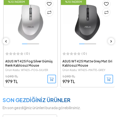
%10 İNDİRİM
%10 İNDİRİM
( 0 )
( 0 )
ASUS WT425 Fog Silver Gümüş
ASUS WT425 Matte Grey Mat Gri
Renk Kablosuz Mouse
Kablosuz Mouse
Ürün Kodu: WT425-FOG-SILVER
Ürün Kodu: WT425-MATTE-GREY
1.093 TL
1.093 TL
979 TL
979 TL
SON GEZDİĞİNİZ ÜRÜNLER
En son gezdiğiniz ürünleri burada görebilirsiniz.