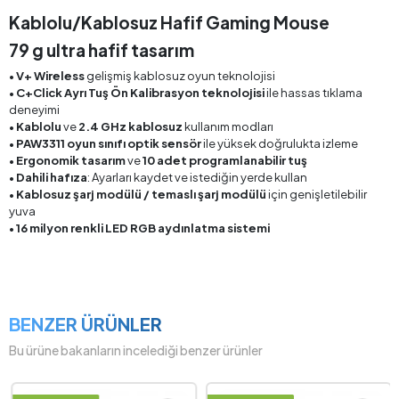
Kablolu/Kablosuz Hafif Gaming Mouse
79 g ultra hafif tasarım
•
V+ Wireless
gelişmiş kablosuz oyun teknolojisi
•
C+Click Ayrı Tuş Ön Kalibrasyon teknolojisi
ile hassas tıklama
deneyimi
•
Kablolu
ve
2.4 GHz kablosuz
kullanım modları
•
PAW3311 oyun sınıfı optik sensör
ile yüksek doğrulukta izleme
•
Ergonomik tasarım
ve
10 adet programlanabilir tuş
•
Dahili hafıza
: Ayarları kaydet ve istediğin yerde kullan
•
Kablosuz şarj modülü / temaslı şarj modülü
için genişletilebilir
yuva
•
16 milyon renkli LED RGB aydınlatma sistemi
BENZER ÜRÜNLER
Bu ürüne bakanların incelediği benzer ürünler