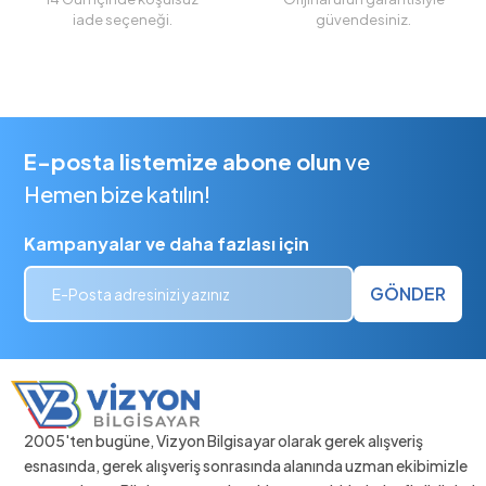
iade seçeneği.
güvendesiniz.
E-posta listemize abone olun
ve
Hemen bize katılın!
Kampanyalar ve daha fazlası için
GÖNDER
2005'ten bugüne, Vizyon Bilgisayar olarak gerek alışveriş
esnasında, gerek alışveriş sonrasında alanında uzman ekibimizle