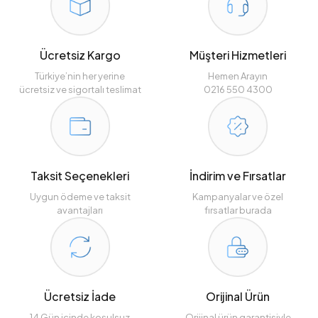
Ücretsiz Kargo
Müşteri Hizmetleri
Türkiye’nin her yerine
Hemen Arayın
ücretsiz ve sigortalı teslimat
0216 550 4300
Taksit Seçenekleri
İndirim ve Fırsatlar
Uygun ödeme ve taksit
Kampanyalar ve özel
avantajları
fırsatlar burada
Ücretsiz İade
Orijinal Ürün
14 Gün içinde koşulsuz
Orijinal ürün garantisiyle