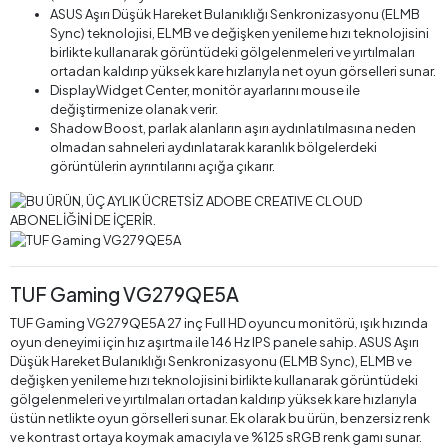
ASUS Aşırı Düşük Hareket Bulanıklığı Senkronizasyonu (ELMB
Sync) teknolojisi, ELMB ve değişken yenileme hızı teknolojisini
birlikte kullanarak görüntüdeki gölgelenmeleri ve yırtılmaları
ortadan kaldırıp yüksek kare hızlarıyla net oyun görselleri sunar.
DisplayWidget Center, monitör ayarlarını mouse ile
değiştirmenize olanak verir.
Shadow Boost, parlak alanların aşırı aydınlatılmasına neden
olmadan sahneleri aydınlatarak karanlık bölgelerdeki
görüntülerin ayrıntılarını açığa çıkarır.
TUF Gaming VG279QE5A
TUF Gaming VG279QE5A 27 inç Full HD oyuncu monitörü, ışık hızında
oyun deneyimi için hız aşırtma ile 146 Hz IPS panele sahip. ASUS Aşırı
Düşük Hareket Bulanıklığı Senkronizasyonu (ELMB Sync), ELMB ve
değişken yenileme hızı teknolojisini birlikte kullanarak görüntüdeki
gölgelenmeleri ve yırtılmaları ortadan kaldırıp yüksek kare hızlarıyla
üstün netlikte oyun görselleri sunar. Ek olarak bu ürün, benzersiz renk
ve kontrast ortaya koymak amacıyla ve %125 sRGB renk gamı sunar.