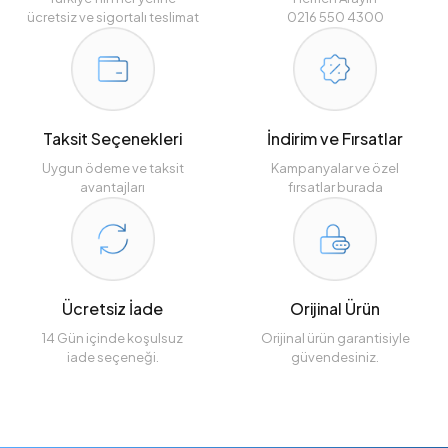
ücretsiz ve sigortalı teslimat
0216 550 4300
Taksit Seçenekleri
İndirim ve Fırsatlar
Uygun ödeme ve taksit
Kampanyalar ve özel
avantajları
fırsatlar burada
Ücretsiz İade
Orijinal Ürün
14 Gün içinde koşulsuz
Orijinal ürün garantisiyle
iade seçeneği.
güvendesiniz.