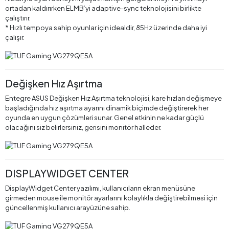
ortadan kaldırırken ELMB’yi adaptive-sync teknolojisini birlikte
çalıştırır.
* Hızlı tempoya sahip oyunlar için idealdir, 85Hz üzerinde daha iyi
çalışır.
Değişken Hız Aşırtma
Entegre ASUS Değişken Hız Aşırtma teknolojisi, kare hızları değişmeye
başladığında hız aşırtma ayarını dinamik biçimde değiştirerek her
oyunda en uygun çözümleri sunar. Genel etkinin ne kadar güçlü
olacağını siz belirlersiniz, gerisini monitör halleder.
DISPLAYWIDGET CENTER
DisplayWidget Center yazılımı, kullanıcıların ekran menüsüne
girmeden mouse ile monitör ayarlarını kolaylıkla değiştirebilmesi için
güncellenmiş kullanıcı arayüzüne sahip.