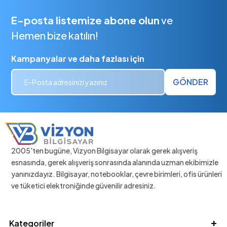
E-posta listemize abone olun
ve
Hemen bize katılın!
Kampanyalar ve daha fazlası için
GÖNDER
2005'ten bugüne, Vizyon Bilgisayar olarak gerek alışveriş
esnasında, gerek alışveriş sonrasında alanında uzman ekibimizle
yanınızdayız. Bilgisayar, notebooklar, çevre birimleri, ofis ürünleri
ve tüketici elektroniğinde güvenilir adresiniz.
Kategoriler