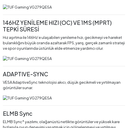
146HZ YENİLEME HIZI (OC) VE 1MS (MPRT)
TEPKİ SÜRESİ
Hız aşırtma ile 146Hz’e ulaşabilen yenileme hızı, gecikmeyi ve hareket
bulanıklığını büyük oranda azaltarak FPS, yarış, gerçek zamanlı strateji
ve spor oyunlarında üstünlük elde etmenize yardımcı olur.
ADAPTIVE-SYNC
VESA AdaptiveSync teknolojisi akıcı, düşük gecikmeli ve yırtılmayan
görüntüler sunar.
ELMB Sync
ELMB Sync* yazılımı, olağanüstü netlikte görüntüler ve yüksek kare
hızlarıyla oyun deneyimi yaşatmak için gölgelenmeyi ve yırtılmayı