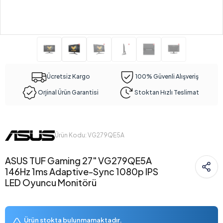
Ücretsiz Kargo
100% Güvenli Alışveriş
Orjinal Ürün Garantisi
Stoktan Hızlı Teslimat
Ürün Kodu: VG279QE5A
ASUS TUF Gaming 27" VG279QE5A
146Hz 1ms Adaptive-Sync 1080p IPS
LED Oyuncu Monitörü
Ürün stokta bulunmamaktadır.