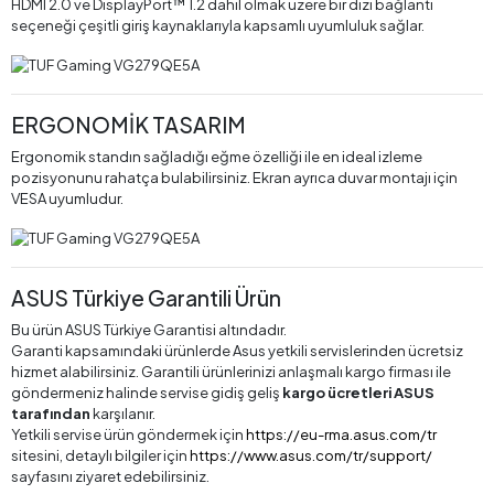
HDMI 2.0 ve DisplayPort™ 1.2 dahil olmak üzere bir dizi bağlantı
seçeneği çeşitli giriş kaynaklarıyla kapsamlı uyumluluk sağlar.
ERGONOMİK TASARIM
Ergonomik standın sağladığı eğme özelliği ile en ideal izleme
pozisyonunu rahatça bulabilirsiniz. Ekran ayrıca duvar montajı için
VESA uyumludur.
ASUS Türkiye Garantili Ürün
Bu ürün ASUS Türkiye Garantisi altındadır.
Garanti kapsamındaki ürünlerde Asus yetkili servislerinden ücretsiz
hizmet alabilirsiniz. Garantili ürünlerinizi anlaşmalı kargo firması ile
göndermeniz halinde servise gidiş geliş
kargo ücretleri ASUS
tarafından
karşılanır.
Yetkili servise ürün göndermek için
https://eu-rma.asus.com/tr
sitesini, detaylı bilgiler için
https://www.asus.com/tr/support/
sayfasını ziyaret edebilirsiniz.