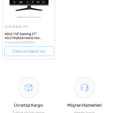
( 0 )
ASUS TUF Gaming 27"
VG279QE5A 146Hz 1ms
Adaptive-Sync 1080p IPS LED
Ürün Kodu: VG279QE5A
Oyuncu Monitörü
Gelince Haber Ver
Ücretsiz Kargo
Müşteri Hizmetleri
Türkiye’nin her yerine
Hemen Arayın