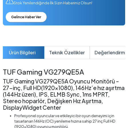
Stok Yenilendiğinde İlk Sizin Haberiniz Olsun!
Gelince Haber Ver
Ürün Bilgileri
Teknik Özellikler
Değerlendirme
TUF Gaming VG279QE5A
TUF Gaming VG279QE5A Oyuncu Monitörü –
27-inç, Full HD(1920x1080), 146Hz’e hız aşırtma
(144Hz üzeri), IPS, ELMB Sync, 1ms MPRT,
Stereo hoparlör, Değişken Hız Aşırtma,
DisplayWidget Center
Profesyonel oyuncular ve etkileyici bir oyun deneyimi için
tasarlanan 146Hz (OC) yenileme hızına sahip 27 inç Full HD
(1920x1080) oyuncu monitörü.