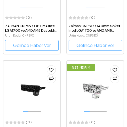
( 0 )
( 0 )
ZALMAN CNPS9X OPTIMA Intel
Zalman CNPS17X 140mm Soket
LGA1700 ve AMD AM5 Destekli
Intel LGA1700 ve AMD AM5
Kule Tipi İşlemci Soğutucu
Destekli Kule Tipi İşlemci
Ürün Kodu: CNPS9X
Ürün Kodu: CNPS17X
Soğutucu
Gelince Haber Ver
Gelince Haber Ver
%23 İNDİRİM
( 0 )
( 0 )