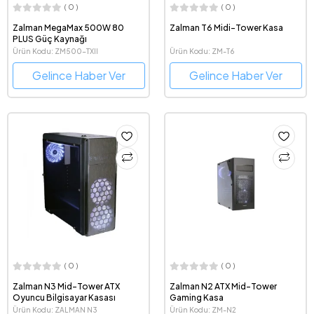
( 0 )
( 0 )
Zalman MegaMax 500W 80
Zalman T6 Midi-Tower Kasa
PLUS Güç Kaynağı
Ürün Kodu: ZM500-TXII
Ürün Kodu: ZM-T6
Gelince Haber Ver
Gelince Haber Ver
( 0 )
( 0 )
Zalman N3 Mid-Tower ATX
Zalman N2 ATX Mid-Tower
Oyuncu Bilgisayar Kasası
Gaming Kasa
Ürün Kodu: ZALMAN N3
Ürün Kodu: ZM-N2