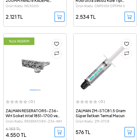
200MM FANLI 6 KADEME
RGB Ultra Sessiz Kule Tipi
YUKSEKLIK AYARLI Tyep-C DATA
İşlemci Soğutucu
Ürün Kodu: NS3000
Ürün Kodu: CNPS10X OPTIMA II
BAGLANTILI NOTEBOOK STAND
SİYAH
VE SOGUTUCU
2.121 TL
2.534 TL
%26 İNDİRİM
( 0 )
( 0 )
ZALMAN RESERATOR5-Z36-
ZALMAN ZM-STC8 1.5 Gram
WH Soket Intel 1851-1700 ve
Süper İletken Termal Macun
AMD AM5 destekli, 360mm
Ürün Kodu: RESERATOR5-Z36-WH
Ürün Kodu: ZM-STC8
Beyaz İşlemci Sıvı Soğutucu
6.153 TL
576 TL
4.550 TL