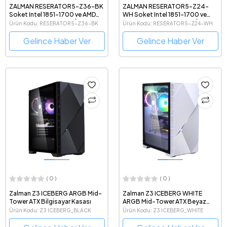
ZALMAN RESERATOR5-Z36-BK
ZALMAN RESERATOR5-Z24-
Soket Intel 1851-1700 ve AMD
WH Soket Intel 1851-1700 ve
AM5 destekli, 360mm İşlemci
AMD AM5 Destekli Beyaz İşlemci
Ürün Kodu: RESERATOR5-Z36-BK
Ürün Kodu: RESERATOR5-Z24-WH
Sıvı Soğutucu
Sıvı Soğutucu
Gelince Haber Ver
Gelince Haber Ver
( 0 )
( 0 )
Zalman Z3 ICEBERG ARGB Mid-
Zalman Z3 ICEBERG WHITE
Tower ATX Bilgisayar Kasası
ARGB Mid-Tower ATX Beyaz
Bilgisayar Kasası
Ürün Kodu: Z3 ICEBERG_BLACK
Ürün Kodu: Z3 ICEBERG_WHITE