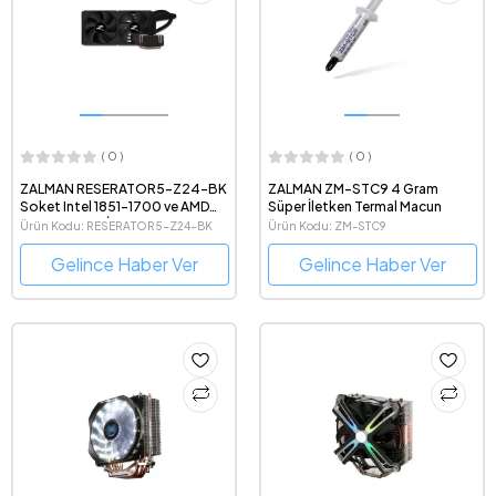
( 0 )
( 0 )
ZALMAN RESERATOR5-Z24-BK
ZALMAN ZM-STC9 4 Gram
Soket Intel 1851-1700 ve AMD
Süper İletken Termal Macun
AM5 Destekli İşlemci Sıvı
Ürün Kodu: RESERATOR5-Z24-BK
Ürün Kodu: ZM-STC9
Soğutucu
Gelince Haber Ver
Gelince Haber Ver