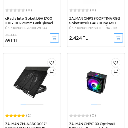
( 0 )
( 0 )
cRadia Intel Soket LGA 1700
ZALMAN CNPS9X OPTIMA RGB
100x100x25mm Fanlı İşlemci
Soket Intel LGA1700 ve AMD
Soğutucu
AM5 Destekli Kule Tipi İşlemci
Ürün Kodu: CR-1700F-9F34A
Ürün Kodu: CNPS9X OPTIMA RGB
Sogutucu
720 TL
2.424 TL
691 TL
( 2 )
( 0 )
ZALMAN ZM-NS3000 17"
ZALMAN CNPS10X Optima II