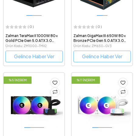
( 0 )
( 0 )
Zalman TeraMax II 1000W 80+
Zalman GigaMax III 650W 80+
Gold PCIe Gen 5.0 ATX 3.0
Bronze PCIe Gen 5.0 ATX 3.0
Uyumlu Güç Kaynağı
Uyumlu Güç Kaynağı
Ürün Kodu: ZM1000-TMX2
Ürün Kodu: ZM650-GV3
Gelince Haber Ver
Gelince Haber Ver
%5 İNDİRİM
%11 İNDİRİM