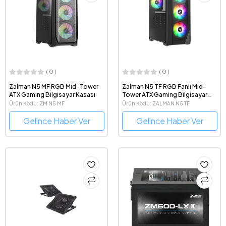
( 0 )
( 0 )
Zalman N5 MF RGB Mid-Tower
Zalman N5 TF RGB Fanlı Mid-
ATX Gaming Bilgisayar Kasası
Tower ATX Gaming Bilgisayar
Kasası
Ürün Kodu: ZM N5 MF
Ürün Kodu: ZALMAN N5 TF
Gelince Haber Ver
Gelince Haber Ver