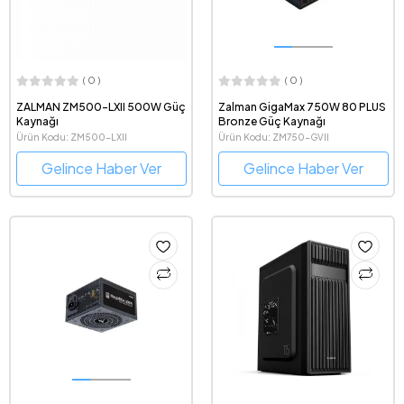
( 0 )
( 0 )
ZALMAN ZM500-LXII 500W Güç
Zalman GigaMax 750W 80 PLUS
Kaynağı
Bronze Güç Kaynağı
Ürün Kodu: ZM500-LXII
Ürün Kodu: ZM750-GVII
Gelince Haber Ver
Gelince Haber Ver