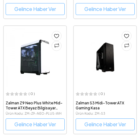
Gelince Haber Ver
Gelince Haber Ver
( 0 )
( 0 )
Zalman Z9 Neo Plus White Mid-
Zalman S3 Midi-Tower ATX
Tower ATX Beyaz Bilgisayar
Gaming Kasa
Kasası
Ürün Kodu: ZM-Z9-NEO-PLUS-WH
Ürün Kodu: ZM-S3
Gelince Haber Ver
Gelince Haber Ver