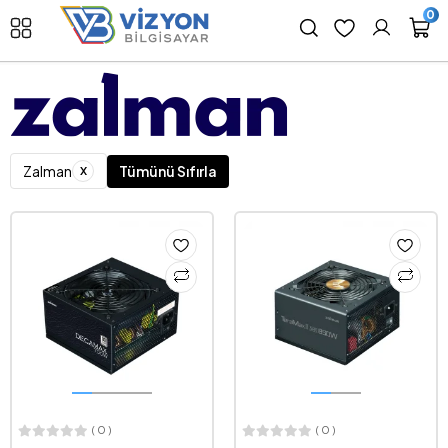
0
x
Zalman
Tümünü Sıfırla
( 0 )
( 0 )