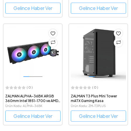
ARGB-BK
ARGB-WH
Gelince Haber Ver
Gelince Haber Ver
( 0 )
( 0 )
ZALMAN ALPHA-36BK ARGB
ZALMAN T3 Plus Mini Tower
360mm Intel 1851-1700 ve AMD
mATX Gaming Kasa
AM5 Uyumlu İşlemci Sıvı
Ürün Kodu: ALPHA-36BK
Ürün Kodu: ZM-T3PLUS
Soğutucu
Gelince Haber Ver
Gelince Haber Ver