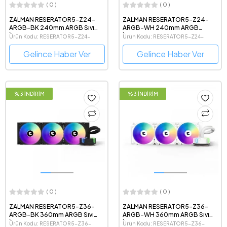
( 0 )
( 0 )
ZALMAN RESERATOR5-Z24-
ZALMAN RESERATOR5-Z24-
ARGB-BK 240mm ARGB Sıvı
ARGB-WH 240mm ARGB
İşlemci Soğutucu
İşlemci Sıvı Soğutucu
Ürün Kodu: RESERATOR5-Z24-
Ürün Kodu: RESERATOR5-Z24-
ARGB-BK
ARGB-WH
Gelince Haber Ver
Gelince Haber Ver
%3 İNDİRİM
%3 İNDİRİM
( 0 )
( 0 )
ZALMAN RESERATOR5-Z36-
ZALMAN RESERATOR5-Z36-
ARGB-BK 360mm ARGB Sıvı
ARGB-WH 360mm ARGB Sıvı
İşlemci Soğutucu
İşlemci Soğutucu
Ürün Kodu: RESERATOR5-Z36-
Ürün Kodu: RESERATOR5-Z36-