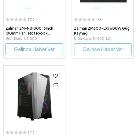
( 0 )
( 0 )
Zalman ZM-NS1000 16inch
Zalman ZM600-LXII 600W Güç
180mm Fanlı Notebook
Kaynağı
Soğutucu Ayarlanabilir Stand
Ürün Kodu: NS1000
Ürün Kodu: ZM600-LXII
Gelince Haber Ver
Gelince Haber Ver
( 0 )