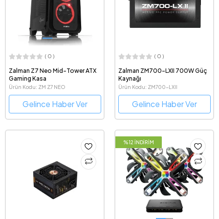
( 0 )
( 0 )
Zalman Z7 Neo Mid-Tower ATX
Zalman ZM700-LXII 700W Güç
Gaming Kasa
Kaynağı
Ürün Kodu: ZM Z7 NEO
Ürün Kodu: ZM700-LXII
Gelince Haber Ver
Gelince Haber Ver
%12 İNDİRİM