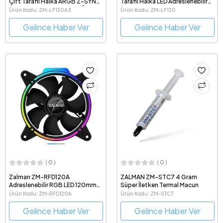
Çift Taraflı Halka ARGB Z-SYNC
Taraflı Halka LED Adreslenebilir
Kontrolcü ve 120mm Fan Üçlü
120mm ARGB Fan
Ürün Kodu: ZM-LF120A3
Ürün Kodu: ZM-LF120
Set
Gelince Haber Ver
Gelince Haber Ver
( 0 )
( 0 )
Zalman ZM-RFD120A
ZALMAN ZM-STC7 4 Gram
Adreslenebilir RGB LED 120mm
Süper İletken Termal Macun
Kasa Fanı
Ürün Kodu: ZM-RFD120A
Ürün Kodu: ZM-STC7
Gelince Haber Ver
Gelince Haber Ver