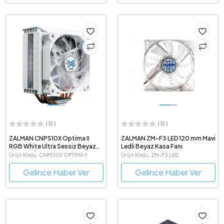
( 0 )
( 0 )
ZALMAN CNPS10X Optima II
ZALMAN ZM-F3 LED 120 mm Mavi
RGB White Ultra Sessiz Beyaz
Ledli Beyaz Kasa Fanı
Kule Tipi İşlemci Soğutucu
Ürün Kodu: CNPS10X OPTIMA II
Ürün Kodu: ZM-F3 LED
BEYAZ
Gelince Haber Ver
Gelince Haber Ver