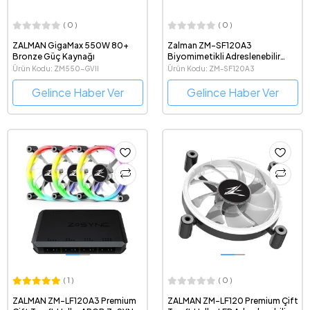
( 0 )
( 0 )
ZALMAN GigaMax 550W 80+
Zalman ZM-SF120A3
Bronze Güç Kaynağı
Biyomimetikli Adreslenebilir
RGB Z-SYNC Kontrolcü ve 120
Ürün Kodu: ZM550-GVII
Ürün Kodu: ZM-SF120A3
mm Fan Üçlü Set
Gelince Haber Ver
Gelince Haber Ver
( 1 )
( 0 )
ZALMAN ZM-LF120A3 Premium
ZALMAN ZM-LF120 Premium Çift