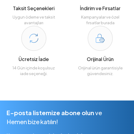
Taksit Seçenekleri
İndirim ve Fırsatlar
Uygun ödeme ve taksit
Kampanyalar ve özel
avantajları
fırsatlar burada
Ücretsiz İade
Orijinal Ürün
14 Gün içinde koşulsuz
Orijinal ürün garantisiyle
iade seçeneği.
güvendesiniz.
E-posta listemize abone olun
ve
Hemen bize katılın!