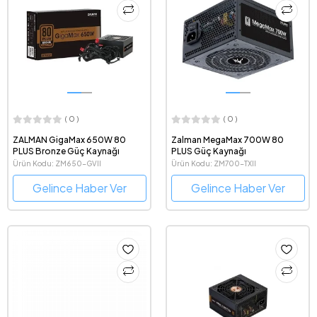
( 0 )
( 0 )
ZALMAN GigaMax 650W 80
Zalman MegaMax 700W 80
PLUS Bronze Güç Kaynağı
PLUS Güç Kaynağı
Ürün Kodu: ZM650-GVII
Ürün Kodu: ZM700-TXII
Gelince Haber Ver
Gelince Haber Ver