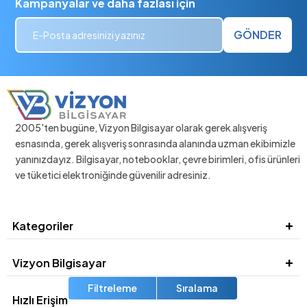
Kampanyalar ve daha fazlası için
GÖNDER
2005'ten bugüne, Vizyon Bilgisayar olarak gerek alışveriş
esnasında, gerek alışveriş sonrasında alanında uzman ekibimizle
yanınızdayız. Bilgisayar, notebooklar, çevre birimleri, ofis ürünleri
ve tüketici elektroniğinde güvenilir adresiniz.
Kategoriler
Vizyon Bilgisayar
Filtreleme
Sıralama
Hızlı Erişim