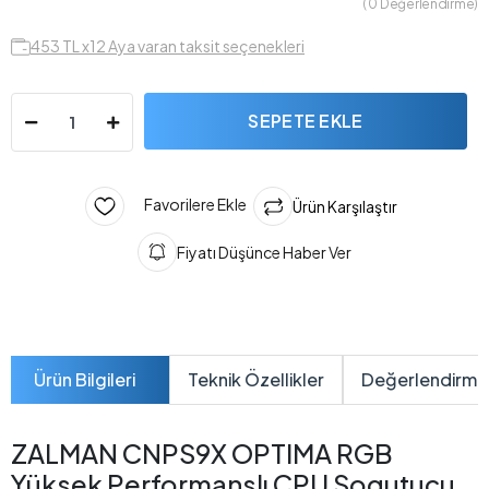
( 0 Değerlendirme)
453 TL x12 Aya varan taksit seçenekleri
SEPETE EKLE
Favorilere Ekle
Ürün Karşılaştır
Fiyatı Düşünce Haber Ver
Ürün Bilgileri
Teknik Özellikler
Değerlendirme
ZALMAN CNPS9X OPTIMA RGB
Yüksek Performanslı CPU Sogutucu