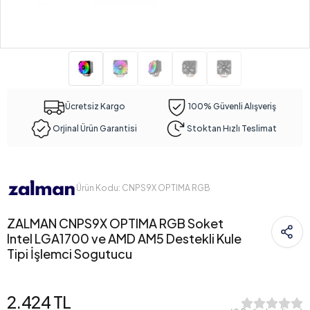
Ücretsiz Kargo
100% Güvenli Alışveriş
Orjinal Ürün Garantisi
Stoktan Hızlı Teslimat
Ürün Kodu: CNPS9X OPTIMA RGB
ZALMAN CNPS9X OPTIMA RGB Soket
Intel LGA1700 ve AMD AM5 Destekli Kule
Tipi İşlemci Sogutucu
2.424 TL