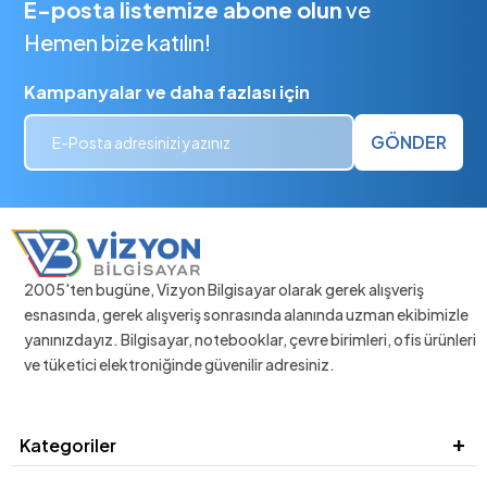
E-posta listemize abone olun
ve
Hemen bize katılın!
Kampanyalar ve daha fazlası için
GÖNDER
2005'ten bugüne, Vizyon Bilgisayar olarak gerek alışveriş
esnasında, gerek alışveriş sonrasında alanında uzman ekibimizle
yanınızdayız. Bilgisayar, notebooklar, çevre birimleri, ofis ürünleri
ve tüketici elektroniğinde güvenilir adresiniz.
Kategoriler