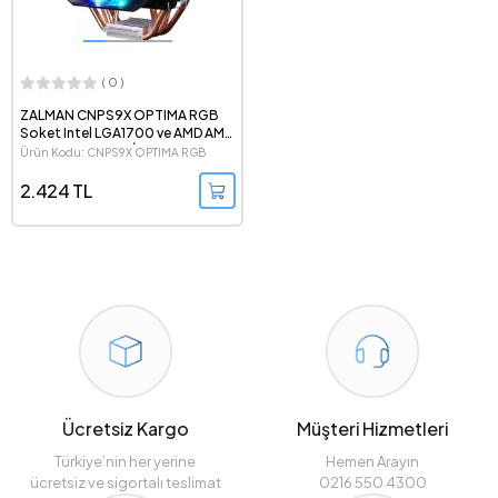
( 0 )
ZALMAN CNPS9X OPTIMA RGB
Soket Intel LGA1700 ve AMD AM5
Destekli Kule Tipi İşlemci
Ürün Kodu: CNPS9X OPTIMA RGB
Sogutucu
2.424 TL
Ücretsiz Kargo
Müşteri Hizmetleri
Türkiye’nin her yerine
Hemen Arayın
ücretsiz ve sigortalı teslimat
0216 550 4300