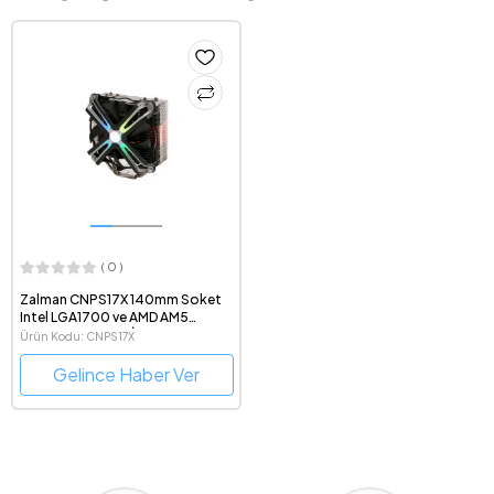
( 0 )
Zalman CNPS17X 140mm Soket
Intel LGA1700 ve AMD AM5
Destekli Kule Tipi İşlemci
Ürün Kodu: CNPS17X
Soğutucu
Gelince Haber Ver