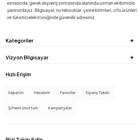
esnasında, gerek alışveriş sonrasında alanında uzman ekibimizle
yanınızdayız. Bilgisayar, notebooklar, çevre birimleri, ofis ürünleri
ve tüketici elektroniğinde güvenilir adresiniz.
Kategoriler
Vizyon Bilgisayar
Hızlı Erişim
Sepetim
Hesabım
Favoriler
Sipariş Takibi
Şifremi Unuttum
Kampanyalar
Bizi Takip Edin