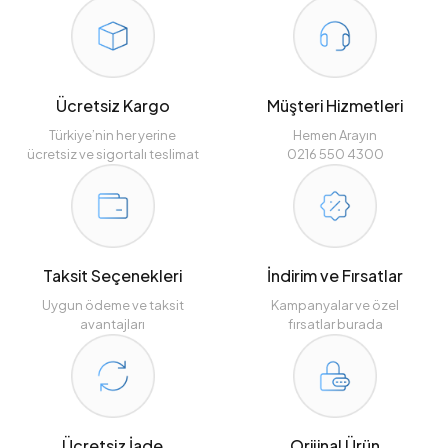
Ücretsiz Kargo
Müşteri Hizmetleri
Türkiye’nin her yerine
Hemen Arayın
ücretsiz ve sigortalı teslimat
0216 550 4300
Taksit Seçenekleri
İndirim ve Fırsatlar
Uygun ödeme ve taksit
Kampanyalar ve özel
avantajları
fırsatlar burada
Ücretsiz İade
Orijinal Ürün