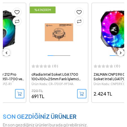
%4 İNDİRİM
( 0 )
( 0 )
cRadia Intel Soket LGA 1700
ZALMAN CNPS9X OPTIMA RGB
100x100x25mm Fanlı İşlemci
Soket Intel LGA1700 ve AMD AM5
Soğutucu
Destekli Kule Tipi İşlemci
Ürün Kodu: CR-1700F-9F34A
Ürün Kodu: CNPS9X OPTIMA RGB
Sogutucu
720 TL
2.424 TL
691 TL
SON GEZDİĞİNİZ ÜRÜNLER
En son gezdiğiniz ürünleri burada görebilirsiniz.