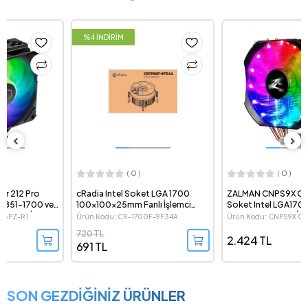
%4 İNDİRİM
( 0 )
( 0 )
cRadia Intel Soket LGA 1700
ZALMAN CNPS9X OPTIMA RGB
100x100x25mm Fanlı İşlemci
Soket Intel LGA1700 ve AMD AM5
Soğutucu
Destekli Kule Tipi İşlemci
Ürün Kodu: CR-1700F-9F34A
Ürün Kodu: CNPS9X OPTIMA RGB
Sogutucu
720 TL
2.424 TL
691 TL
SON GEZDİĞİNİZ ÜRÜNLER