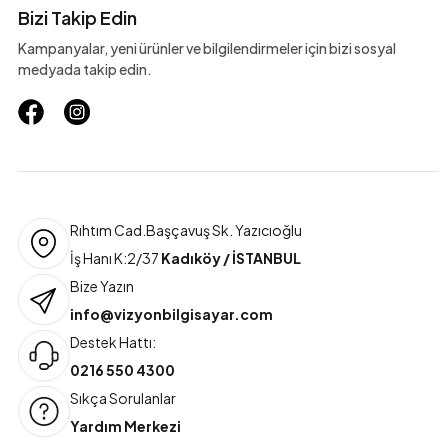
Bizi Takip Edin
Kampanyalar, yeni ürünler ve bilgilendirmeler için bizi sosyal
medyada takip edin.
Rıhtım Cad.Başçavuş Sk. Yazıcıoğlu
İş Hanı K:2/37
Kadıköy / İSTANBUL
Bize Yazın
info@vizyonbilgisayar.com
Destek Hattı:
0216 550 4300
Sıkça Sorulanlar
Yardım Merkezi