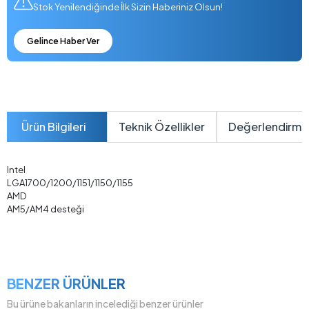
Stok Yenilendiğinde İlk Sizin Haberiniz Olsun!
Gelince Haber Ver
Ürün Bilgileri
Teknik Özellikler
Değerlendirme
Intel
LGA1700/1200/1151/1150/1155
AMD
AM5/AM4 desteği
BENZER ÜRÜNLER
Bu ürüne bakanların incelediği benzer ürünler