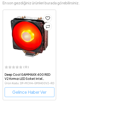
En son gezdiğiniz ürünleri burada görebilirsiniz.
( 0 )
Deep Cool GAMMAXX 400 RED
V2 Kırmızı LED Soket Intel
LGA1700 ve AMD AM5 Destekli
Ürün Kodu: DP-MCH4-GMX400V2-RD
Kule Tipi İşlemci Soğutucu
Gelince Haber Ver