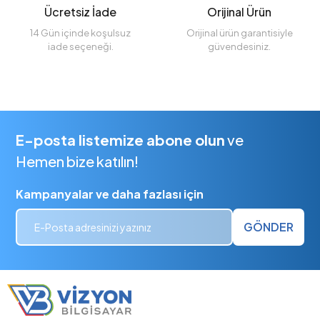
Ücretsiz İade
Orijinal Ürün
14 Gün içinde koşulsuz
Orijinal ürün garantisiyle
iade seçeneği.
güvendesiniz.
E-posta listemize abone olun
ve
Hemen bize katılın!
Kampanyalar ve daha fazlası için
GÖNDER