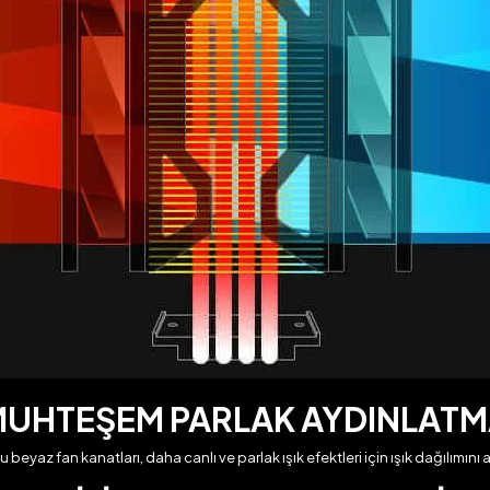
UHTEŞEM PARLAK AYDINLAT
u beyaz fan kanatları, daha canlı ve parlak ışık efektleri için ışık dağılımını art