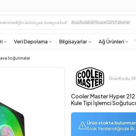
Asus
Kulaklık
Mouse
OEM Paketler
ri
Veri Depolama
Bilgisayarlar
Ağ Ürünleri
ava Soğutmalar
Ürün Kodu: 
Cooler Master Hyper 21
Kule Tipi İşlemci Soğutuc
Ürün stokta bulunma
Stok Yenilendiğinde İlk 