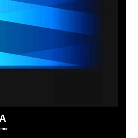
MA
ırır.