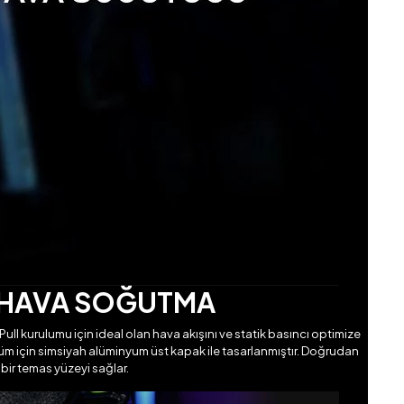
B HAVA SOĞUTMA
Pull kurulumu için ideal olan hava akışını ve statik basıncı optimize
üm için simsiyah alüminyum üst kapak ile tasarlanmıştır. Doğrudan
bir temas yüzeyi sağlar.