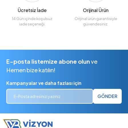
Ücretsiz İade
Orijinal Ürün
14 Gün içinde koşulsuz
Orijinal ürün garantisiyle
iade seçeneği.
güvendesiniz.
E-posta listemize abone olun
ve
Hemen bize katılın!
Kampanyalar ve daha fazlası için
GÖNDER