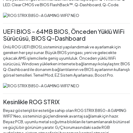
LED. Clear CMOS ve BIOS FlashBack™. Q-Dashboard, Q-Code.
UEFI BIOS – 64MB BIOS, Önceden Yüklü WiFi
Sürücüsü, BIOS Q-Dashboard
Ünlü ROG UEFI (BIOS),sisteminizi yapılandırmak ve ayarlamak için
gereken her şeyi sunar. Büyük BIOS yongası, yeni ve gelecekte
çıkacak AM5 işlemcilerle geniş uyumluluk. Önceden yüklü WiFi
sürücüsü, Windows yüklerken internete bağlanmayı kolaylaştırır. BIOS
Q-Dashboard ile donanım bağlantılarının ve BIOS ayarlarının kullanışlı
görsel temsilleri. Temel Mod, EZ Sistem Ayarlaması, Boost Pro.
Kesinlikle ROG STRIX
Beyaz gösterişli bir estetiğe sahip olan ROG STRIX B850-A GAMING
WIFI7 Neo, sisteminizi güçlendirerek avantaj sağlamak için hazır.
Beyaz PCB, uyumlu metal soğutma blokları ile tamamlanarak bütünsel
ve güçlü bir görünüm yaratır. G/Ç korumasındaki sade RGB