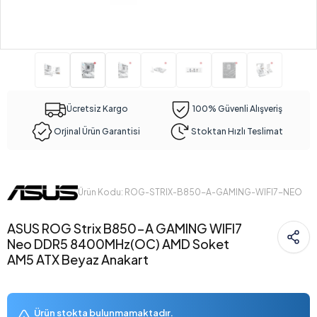
Ücretsiz Kargo
100% Güvenli Alışveriş
Orjinal Ürün Garantisi
Stoktan Hızlı Teslimat
Ürün Kodu: ROG-STRIX-B850-A-GAMING-WIFI7-NEO
ASUS ROG Strix B850-A GAMING WIFI7
Neo DDR5 8400MHz(OC) AMD Soket
AM5 ATX Beyaz Anakart
Ürün stokta bulunmamaktadır.