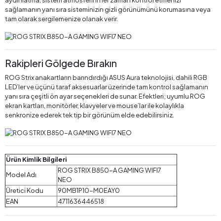
aydınlatma, sistem atmosferini her zaman kontrol etmenizi
sağlamanın yanı sıra sisteminizin gizli görünümünü korumasına veya
tam olarak sergilemenize olanak verir.
Rakipleri Gölgede Bırakın
ROG Strix anakartların barındırdığı ASUS Aura teknolojisi, dahili RGB
LED’ler ve üçünü taraf aksesuarlar üzerinde tam kontrol sağlamanın
yanı sıra çeşitli ön ayar seçenekleri de sunar. Efektleri; uyumlu ROG
ekran kartları, monitörler, klavyeler ve mouse’lar ile kolaylıkla
senkronize ederek tek tip bir görünüm elde edebilirsiniz.
Ürün Kimlik Bilgileri
ROG STRIX B850-A GAMING WIFI7
Model Adı
NEO
Üretici Kodu
90MB1P10-M0EAY0
EAN
4711636446518