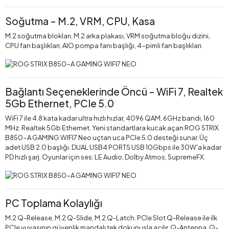
Soğutma – M.2, VRM, CPU, Kasa
M.2 soğutma blokları, M.2 arka plakası, VRM soğutma bloğu dizini,
CPU fan başlıkları, AIO pompa fanı başlığı, 4-pimli fan başlıkları.
Bağlantı Seçeneklerinde Öncü – WiFi 7, Realtek
5Gb Ethernet, PCIe 5.0
WiFi 7 ile 4.8 kata kadar ultra hızlı hızlar, 4096 QAM, 6GHz bandı, 160
MHz. Realtek 5Gb Ethernet. Yeni standartlara kucak açan ROG STRIX
B850-A GAMING WIFI7 Neo uçtan uca PCIe 5.0 desteği sunar. Üç
adet USB 2.0 başlığı. DUAL USB4 PORTS USB 10Gbps ile 30W'a kadar
PD hızlı şarj. Oyunlar için ses: LE Audio, Dolby Atmos, SupremeFX.
PC Toplama Kolaylığı
M.2 Q-Release, M.2 Q-Slide, M.2 Q-Latch. PCIe Slot Q-Release ile ilk
PCIe yuvasının güvenlik mandalı tek dokunuşla açılır. Q-Antenna. Q-