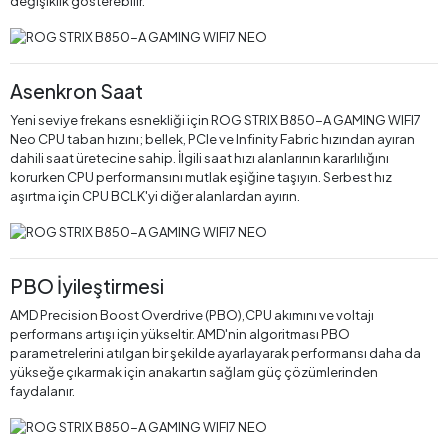
değişiklik gösterebilir.
Asenkron Saat
Yeni seviye frekans esnekliği için ROG STRIX B850-A GAMING WIFI7
Neo CPU taban hızını; bellek, PCIe ve Infinity Fabric hızından ayıran
dahili saat üretecine sahip. İlgili saat hızı alanlarının kararlılığını
korurken CPU performansını mutlak eşiğine taşıyın. Serbest hız
aşırtma için CPU BCLK'yi diğer alanlardan ayırın.
PBO İyileştirmesi
AMD Precision Boost Overdrive (PBO),CPU akımını ve voltajı
performans artışı için yükseltir. AMD'nin algoritması PBO
parametrelerini atılgan bir şekilde ayarlayarak performansı daha da
yükseğe çıkarmak için anakartın sağlam güç çözümlerinden
faydalanır.