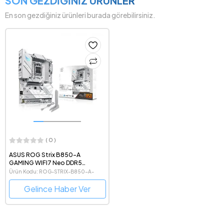
SON GEZDİĞİNİZ ÜRÜNLER
En son gezdiğiniz ürünleri burada görebilirsiniz.
( 0 )
ASUS ROG Strix B850-A
GAMING WIFI7 Neo DDR5
8400MHz(OC) AMD Soket AM5
Ürün Kodu: ROG-STRIX-B850-A-
ATX Beyaz Anakart
GAMING-WIFI7-NEO
Gelince Haber Ver