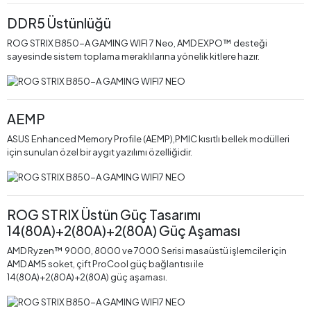
DDR5 Üstünlüğü
ROG STRIX B850-A GAMING WIFI 7 Neo, AMD EXPO™ desteği
sayesinde sistem toplama meraklılarına yönelik kitlere hazır.
AEMP
ASUS Enhanced Memory Profile (AEMP),PMIC kısıtlı bellek modülleri
için sunulan özel bir aygıt yazılımı özelliğidir.
ROG STRIX Üstün Güç Tasarımı
14(80A)+2(80A)+2(80A) Güç Aşaması
AMD Ryzen™ 9000, 8000 ve 7000 Serisi masaüstü işlemciler için
AMD AM5 soket, çift ProCool güç bağlantısı ile
14(80A)+2(80A)+2(80A) güç aşaması.