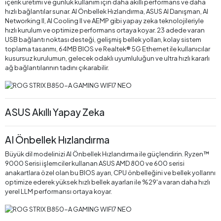
içerik üretimi ve günlük kullanım için daha akıllı performans ve daha
hızlı bağlantılar sunar. AI Önbellek Hızlandırma, ASUS AI Danışman, AI
Networking II, AI Cooling II ve AEMP gibi yapay zeka teknolojileriyle
hızlı kurulum ve optimize performans ortaya koyar. 23 adede varan
USB bağlantı noktası desteği, gelişmiş bellek yolları, kolay sistem
toplama tasarımı, 64MB BIOS ve Realtek® 5G Ethernet ile kullanıcılar
kusursuz kurulumun, gelecek odaklı uyumluluğun ve ultra hızlı kararlı
ağ bağlantılarının tadını çıkarabilir.
ASUS Akıllı Yapay Zeka
AI Önbellek Hızlandırma
Büyük dil modelinizi AI Önbellek Hızlandırma ile güçlendirin. Ryzen™
9000 Serisi işlemciler kullanan ASUS AMD 800 ve 600 serisi
anakartlara özel olan bu BIOS ayarı, CPU önbelleğini ve bellek yollarını
optimize ederek yüksek hızlı bellek ayarları ile %29'a varan daha hızlı
yerel LLM performansı ortaya koyar.