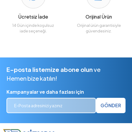
Ücretsiz İade
Orijinal Ürün
14 Gün içinde koşulsuz
Orijinal ürün garantisiyle
iade seçeneği.
güvendesiniz.
E-posta listemize abone olun
ve
Hemen bize katılın!
Kampanyalar ve daha fazlası için
GÖNDER