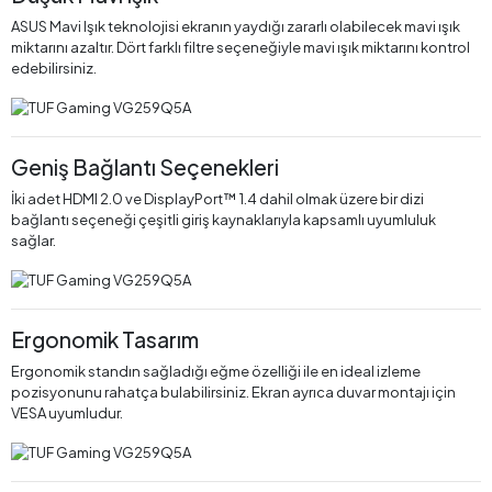
ASUS Mavi Işık teknolojisi ekranın yaydığı zararlı olabilecek mavi ışık
miktarını azaltır. Dört farklı filtre seçeneğiyle mavi ışık miktarını kontrol
edebilirsiniz.
Geniş Bağlantı Seçenekleri
İki adet HDMI 2.0 ve DisplayPort™ 1.4 dahil olmak üzere bir dizi
bağlantı seçeneği çeşitli giriş kaynaklarıyla kapsamlı uyumluluk
sağlar.
Ergonomik Tasarım
Ergonomik standın sağladığı eğme özelliği ile en ideal izleme
pozisyonunu rahatça bulabilirsiniz. Ekran ayrıca duvar montajı için
VESA uyumludur.