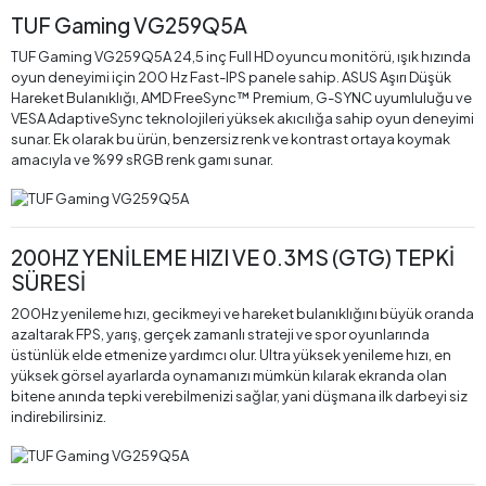
TUF Gaming VG259Q5A
TUF Gaming VG259Q5A 24,5 inç Full HD oyuncu monitörü, ışık hızında
oyun deneyimi için 200 Hz Fast-IPS panele sahip. ASUS Aşırı Düşük
Hareket Bulanıklığı, AMD FreeSync™ Premium, G-SYNC uyumluluğu ve
VESA AdaptiveSync teknolojileri yüksek akıcılığa sahip oyun deneyimi
sunar. Ek olarak bu ürün, benzersiz renk ve kontrast ortaya koymak
amacıyla ve %99 sRGB renk gamı sunar.
200HZ YENİLEME HIZI VE 0.3MS (GTG) TEPKİ
SÜRESİ
200Hz yenileme hızı, gecikmeyi ve hareket bulanıklığını büyük oranda
azaltarak FPS, yarış, gerçek zamanlı strateji ve spor oyunlarında
üstünlük elde etmenize yardımcı olur. Ultra yüksek yenileme hızı, en
yüksek görsel ayarlarda oynamanızı mümkün kılarak ekranda olan
bitene anında tepki verebilmenizi sağlar, yani düşmana ilk darbeyi siz
indirebilirsiniz.