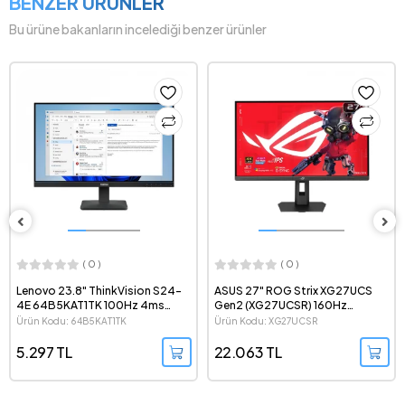
BENZER ÜRÜNLER
Bu ürüne bakanların incelediği benzer ürünler
( 0 )
( 0 )
Lenovo 23.8" ThinkVision S24-
ASUS 27" ROG Strix XG27UCS
4E 64B5KAT1TK 100Hz 4ms
Gen2 (XG27UCSR) 160Hz
1080p IPS LED Monitör
(324Hz-1080p) 0.3ms FreeSync
Ürün Kodu: 64B5KAT1TK
Ürün Kodu: XG27UCSR
Premium G-Sync HDR 2160p 4K
Dual Mode IPS LED Monitör
5.297 TL
22.063 TL