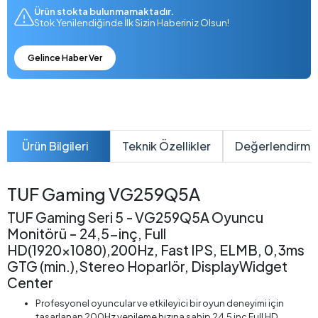
Ürün stokta bulunmamaktadır.
Stok Yenilendiğinde İlk Sizin Haberiniz Olsun!
Gelince Haber Ver
Ürün Bilgileri
Teknik Özellikler
Değerlendirme
TUF Gaming VG259Q5A
TUF Gaming Seri 5 - VG259Q5A Oyuncu
Monitörü – 24,5-inç, Full
HD(1920x1080),200Hz, Fast IPS, ELMB, 0,3ms
GTG (min.),Stereo Hoparlör, DisplayWidget
Center
Profesyonel oyuncular ve etkileyici bir oyun deneyimi için
tasarlanan 200Hz yenileme hızına sahip 24,5 inç Full HD