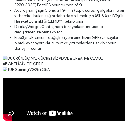
(1920x1080) Fast IPS oyuncu monitörü.
Akıcı oynanış için 0,3ms GTG (min.) tepki süresi, gölgelenmeleri
ve hareket bulanıklığını daha da azaltmak için ASUS Aşırı Düşük
Hareket Bulanıklığı (ELMB™) teknolojisi.
DisplayWidget Center, monitör ayarlarını mouse ile
değiştirmenize olanak verir.
FreeSync Premium, değişken yenileme hızını (VRR) varsayılan
olarak ayarlayarak kusursuz ve yırtılmalardan uzak bir oyun
deneyimi sunar.