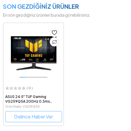
SON GEZDİĞİNİZ ÜRÜNLER
En son gezdiğiniz ürünleri burada görebilirsiniz.
( 0 )
ASUS 24.5" TUF Gaming
VG259Q5A 200Hz 0.3ms
FreeSync Premium G-Sync HDR
Ürün Kodu: VG259Q5A
1080p IPS LED Oyuncu Monitörü
Gelince Haber Ver