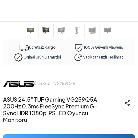
Ücretsiz Kargo
100% Güvenli Alışveriş
Orjinal Ürün Garantisi
Stoktan Hızlı Teslimat
Ürün Kodu: VG259Q5A
ASUS 24.5" TUF Gaming VG259Q5A
200Hz 0.3ms FreeSync Premium G-
Sync HDR 1080p IPS LED Oyuncu
Monitörü