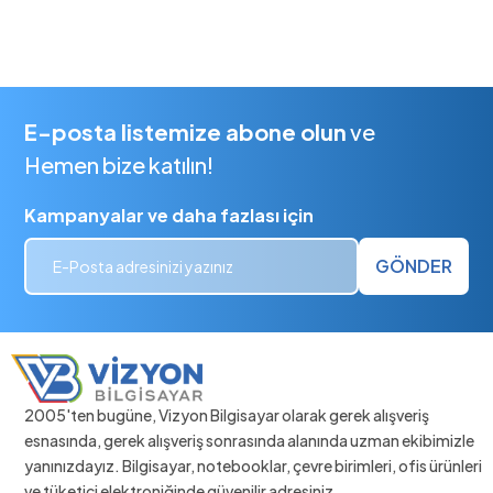
E-posta listemize abone olun
ve
Hemen bize katılın!
Kampanyalar ve daha fazlası için
GÖNDER
2005'ten bugüne, Vizyon Bilgisayar olarak gerek alışveriş
esnasında, gerek alışveriş sonrasında alanında uzman ekibimizle
yanınızdayız. Bilgisayar, notebooklar, çevre birimleri, ofis ürünleri
ve tüketici elektroniğinde güvenilir adresiniz.