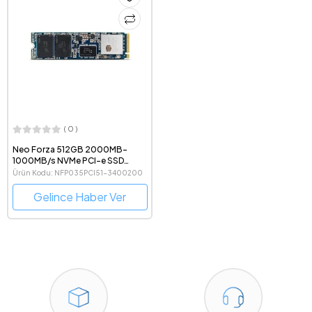
( 0 )
Neo Forza 512GB 2000MB-
1000MB/s NVMe PCI-e SSD
NFP035PCI51-3400200
Ürün Kodu: NFP035PCI51-3400200
Gelince Haber Ver