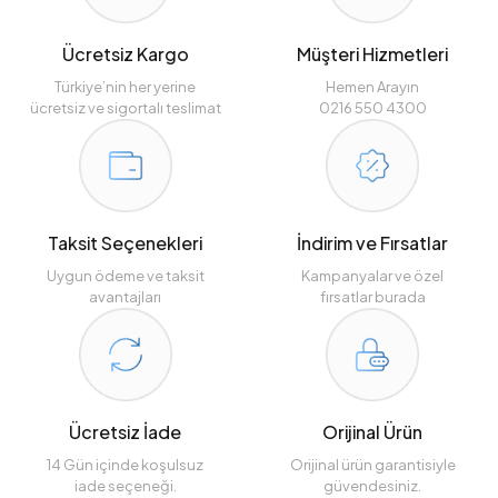
Ücretsiz Kargo
Müşteri Hizmetleri
Türkiye’nin her yerine
Hemen Arayın
ücretsiz ve sigortalı teslimat
0216 550 4300
Taksit Seçenekleri
İndirim ve Fırsatlar
Uygun ödeme ve taksit
Kampanyalar ve özel
avantajları
fırsatlar burada
Ücretsiz İade
Orijinal Ürün
14 Gün içinde koşulsuz
Orijinal ürün garantisiyle
iade seçeneği.
güvendesiniz.