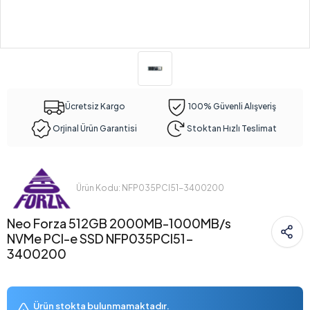
Ücretsiz Kargo
100% Güvenli Alışveriş
Orjinal Ürün Garantisi
Stoktan Hızlı Teslimat
Ürün Kodu: NFP035PCI51-3400200
Neo Forza 512GB 2000MB-1000MB/s
NVMe PCI-e SSD NFP035PCI51-
3400200
Ürün stokta bulunmamaktadır.