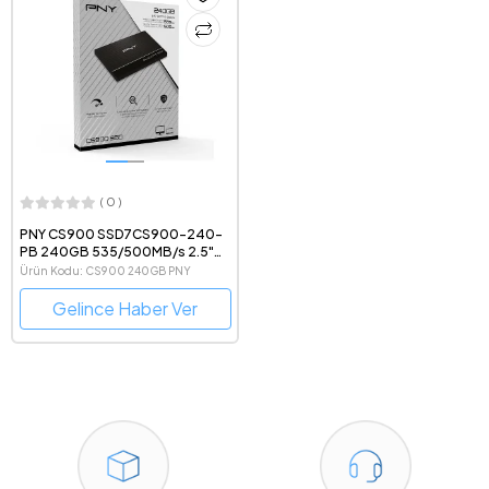
( 0 )
PNY CS900 SSD7CS900-240-
PB 240GB 535/500MB/s 2.5"
SATA 3 SSD Disk
Ürün Kodu: CS900 240GB PNY
Gelince Haber Ver