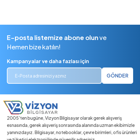
E-posta listemize abone olun
ve
Hemen bize katılın!
Kampanyalar ve daha fazlası için
GÖNDER
2005'ten bugüne, Vizyon Bilgisayar olarak gerek alışveriş
esnasında, gerek alışveriş sonrasında alanında uzman ekibimizle
yanınızdayız. Bilgisayar, notebooklar, çevre birimleri, ofis ürünleri
ve tüketici elektroniğinde güvenilir adresiniz.