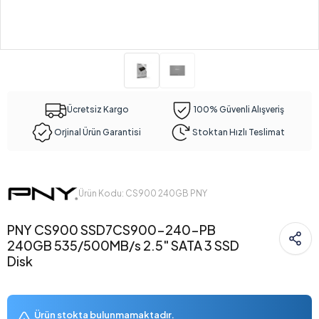
Ücretsiz Kargo
100% Güvenli Alışveriş
Orjinal Ürün Garantisi
Stoktan Hızlı Teslimat
Ürün Kodu: CS900 240GB PNY
PNY CS900 SSD7CS900-240-PB
240GB 535/500MB/s 2.5" SATA 3 SSD
Disk
Ürün stokta bulunmamaktadır.