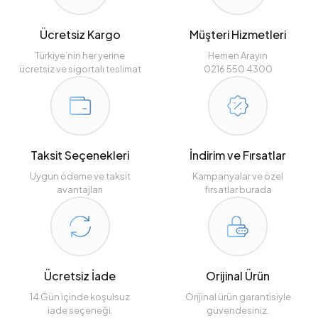
Ücretsiz Kargo
Müşteri Hizmetleri
Türkiye’nin her yerine
Hemen Arayın
ücretsiz ve sigortalı teslimat
0216 550 4300
Taksit Seçenekleri
İndirim ve Fırsatlar
Uygun ödeme ve taksit
Kampanyalar ve özel
avantajları
fırsatlar burada
Ücretsiz İade
Orijinal Ürün
14 Gün içinde koşulsuz
Orijinal ürün garantisiyle
iade seçeneği.
güvendesiniz.