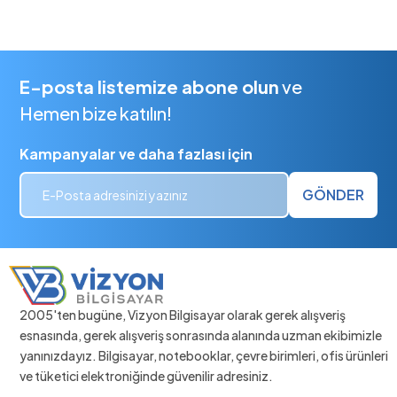
E-posta listemize abone olun
ve
Hemen bize katılın!
Kampanyalar ve daha fazlası için
GÖNDER
2005'ten bugüne, Vizyon Bilgisayar olarak gerek alışveriş
esnasında, gerek alışveriş sonrasında alanında uzman ekibimizle
yanınızdayız. Bilgisayar, notebooklar, çevre birimleri, ofis ürünleri
ve tüketici elektroniğinde güvenilir adresiniz.