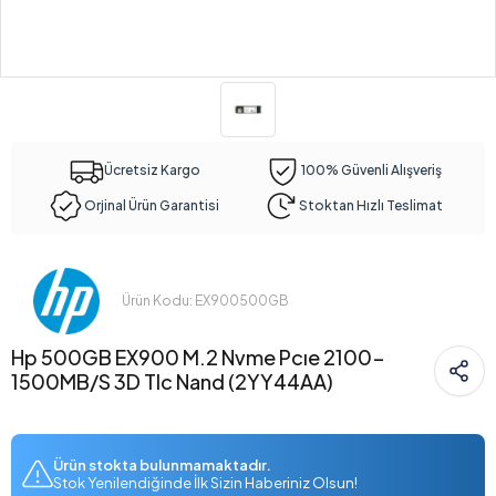
Ücretsiz Kargo
100% Güvenli Alışveriş
Orjinal Ürün Garantisi
Stoktan Hızlı Teslimat
Ürün Kodu: EX900500GB
Hp 500GB EX900 M.2 Nvme Pcıe 2100-
1500MB/S 3D Tlc Nand (2YY44AA)
Ürün stokta bulunmamaktadır.
Stok Yenilendiğinde İlk Sizin Haberiniz Olsun!