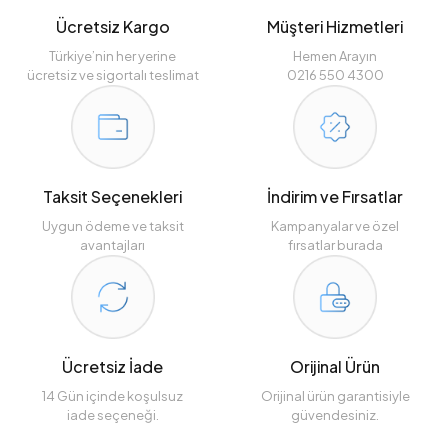
Ücretsiz Kargo
Müşteri Hizmetleri
Türkiye’nin her yerine
Hemen Arayın
ücretsiz ve sigortalı teslimat
0216 550 4300
Taksit Seçenekleri
İndirim ve Fırsatlar
Uygun ödeme ve taksit
Kampanyalar ve özel
avantajları
fırsatlar burada
Ücretsiz İade
Orijinal Ürün
14 Gün içinde koşulsuz
Orijinal ürün garantisiyle
iade seçeneği.
güvendesiniz.