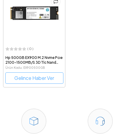
( 0 )
Hp 500GB EX900 M.2 Nvme Pcıe
2100-1500MB/S 3D Tlc Nand
(2YY44AA)
Ürün Kodu: EX900500GB
Gelince Haber Ver