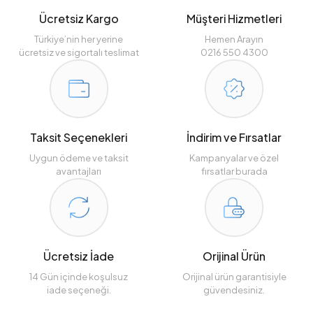
Ücretsiz Kargo
Müşteri Hizmetleri
Türkiye’nin her yerine
Hemen Arayın
ücretsiz ve sigortalı teslimat
0216 550 4300
Taksit Seçenekleri
İndirim ve Fırsatlar
Uygun ödeme ve taksit
Kampanyalar ve özel
avantajları
fırsatlar burada
Ücretsiz İade
Orijinal Ürün
14 Gün içinde koşulsuz
Orijinal ürün garantisiyle
iade seçeneği.
güvendesiniz.