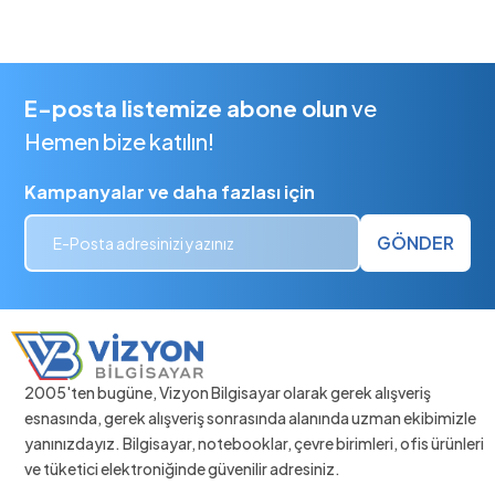
E-posta listemize abone olun
ve
Hemen bize katılın!
Kampanyalar ve daha fazlası için
GÖNDER
2005'ten bugüne, Vizyon Bilgisayar olarak gerek alışveriş
esnasında, gerek alışveriş sonrasında alanında uzman ekibimizle
yanınızdayız. Bilgisayar, notebooklar, çevre birimleri, ofis ürünleri
ve tüketici elektroniğinde güvenilir adresiniz.