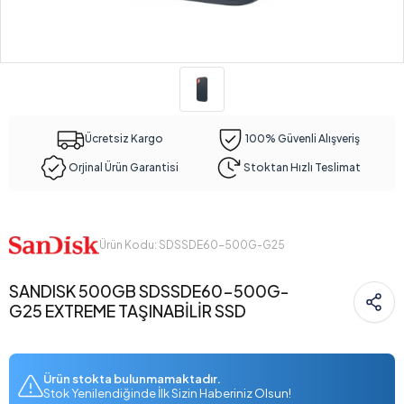
Ücretsiz Kargo
100% Güvenli Alışveriş
Orjinal Ürün Garantisi
Stoktan Hızlı Teslimat
Ürün Kodu: SDSSDE60-500G-G25
SANDISK 500GB SDSSDE60-500G-
G25 EXTREME TAŞINABİLİR SSD
Ürün stokta bulunmamaktadır.
Stok Yenilendiğinde İlk Sizin Haberiniz Olsun!