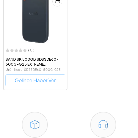
( 0 )
SANDISK 500GB SDSSDE60-
500G-G25 EXTREME
TAŞINABİLİR SSD
Ürün Kodu: SDSSDE60-500G-G25
Gelince Haber Ver