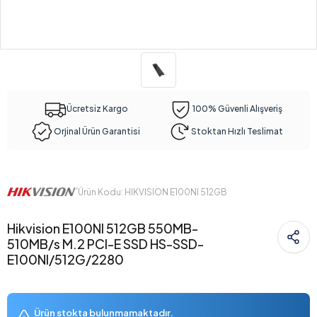
Ücretsiz Kargo
100% Güvenli Alışveriş
Orjinal Ürün Garantisi
Stoktan Hızlı Teslimat
Ürün Kodu: HIKVISION E100NI 512GB
Hikvision E100NI 512GB 550MB-
510MB/s M.2 PCI-E SSD HS-SSD-
E100NI/512G/2280
Ürün stokta bulunmamaktadır.