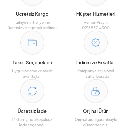
Ücretsiz Kargo
Müşteri Hizmetleri
Türkiye’nin her yerine
Hemen Arayın
ücretsiz ve sigortalı teslimat
0216 550 4300
Taksit Seçenekleri
İndirim ve Fırsatlar
Uygun ödeme ve taksit
Kampanyalar ve özel
avantajları
fırsatlar burada
Ücretsiz İade
Orijinal Ürün
14 Gün içinde koşulsuz
Orijinal ürün garantisiyle
iade seçeneği.
güvendesiniz.