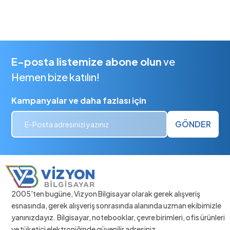
E-posta listemize abone olun
ve
Hemen bize katılın!
Kampanyalar ve daha fazlası için
GÖNDER
2005'ten bugüne, Vizyon Bilgisayar olarak gerek alışveriş
esnasında, gerek alışveriş sonrasında alanında uzman ekibimizle
yanınızdayız. Bilgisayar, notebooklar, çevre birimleri, ofis ürünleri
ve tüketici elektroniğinde güvenilir adresiniz.