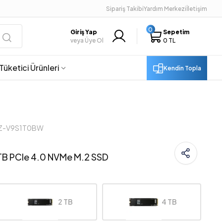
Sipariş Takibi
Yardım Merkezi
İletişim
0
Giriş Yap
Sepetim
veya Üye Ol
0 TL
Tüketici Ürünleri
Kendin Topla
MZ-V9S1T0BW
TB PCIe 4.0 NVMe M.2 SSD
2 TB
4 TB