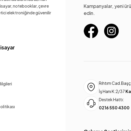
Kampanyalar, yeni ürü
gisayar, notebooklar, çevre
ketici elektroniğinde güvenilir
edin.
gisayar
Rıhtım Cad.Başça
lgileri
İş Hanı K:2/37
Ka
Destek Hattı:
Politikası
0216 550 4300