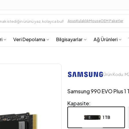
Asus
Kulaklık
Mouse
OEM Paketler
ri
Veri Depolama
Bilgisayarlar
Ağ Ürünleri
Ürün Kodu: 
Samsung 990 EVO Plus 1 
Kapasite:
1 TB