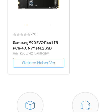
( 0 )
Samsung 990 EVO Plus 1 TB
PCIe 4.0 NVMe M.2 SSD
Ürün Kodu: MZ-V9S1T0BW
Gelince Haber Ver