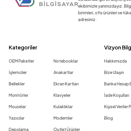
ekibimizle yanınızdayız. Bil
birimleri, ofis ürünleri ve tü
adresiniz.
Kategoriler
Vizyon Bil
OEM Paketler
Notebooklar
Hakkımızda
İşlemciler
Anakartlar
Bize Ulaşın
Bellekler
Ekran Kartları
Banka Hesap Bi
Monitörler
Klavyeler
İade Koşulları
Mouselar
Kulaklıklar
Kişisel Veriler 
Yazıcılar
Modemler
Blog
Depolama
Outlet Ürünler