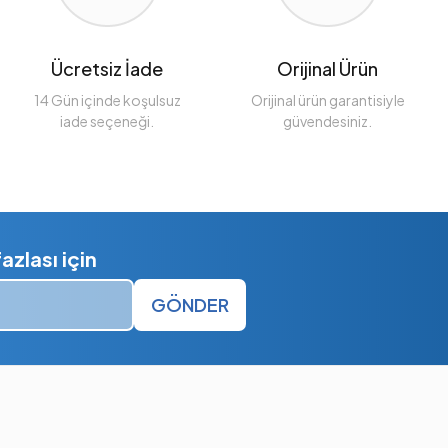
Ücretsiz İade
Orijinal Ürün
14 Gün içinde koşulsuz
Orijinal ürün garantisiyle
iade seçeneği.
güvendesiniz.
zlası için
GÖNDER