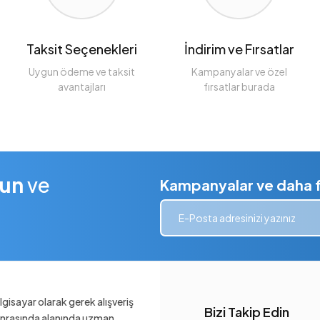
Taksit Seçenekleri
İndirim ve Fırsatlar
Uygun ödeme ve taksit
Kampanyalar ve özel
avantajları
fırsatlar burada
lun
ve
Kampanyalar ve daha fa
gisayar olarak gerek alışveriş
Bizi Takip Edin
sonrasında alanında uzman