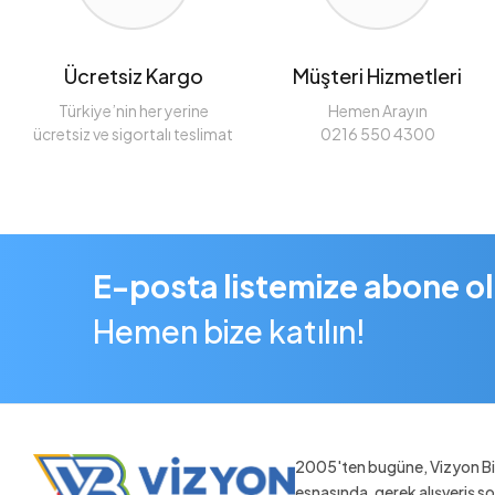
Ücretsiz Kargo
Müşteri Hizmetleri
Türkiye’nin her yerine
Hemen Arayın
ücretsiz ve sigortalı teslimat
0216 550 4300
E-posta listemize abone o
Hemen bize katılın!
2005'ten bugüne, Vizyon Bil
esnasında, gerek alışveriş 