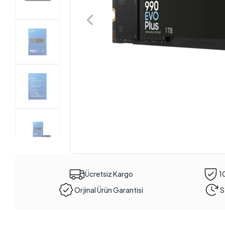
Ücretsiz Kargo
1
Orjinal Ürün Garantisi
S