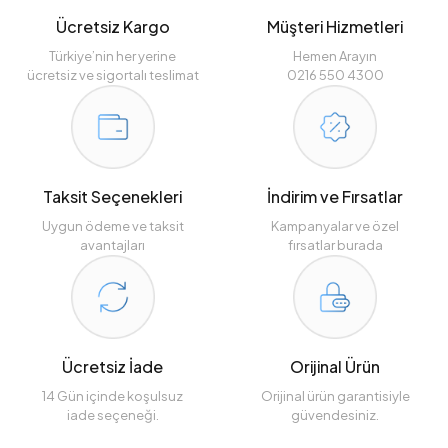
Ücretsiz Kargo
Müşteri Hizmetleri
Türkiye’nin her yerine
Hemen Arayın
ücretsiz ve sigortalı teslimat
0216 550 4300
Taksit Seçenekleri
İndirim ve Fırsatlar
Uygun ödeme ve taksit
Kampanyalar ve özel
avantajları
fırsatlar burada
Ücretsiz İade
Orijinal Ürün
14 Gün içinde koşulsuz
Orijinal ürün garantisiyle
iade seçeneği.
güvendesiniz.