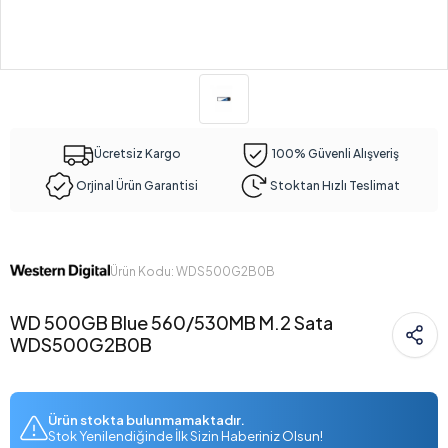
Ücretsiz Kargo
100% Güvenli Alışveriş
Orjinal Ürün Garantisi
Stoktan Hızlı Teslimat
Ürün Kodu: WDS500G2B0B
WD 500GB Blue 560/530MB M.2 Sata
WDS500G2B0B
Ürün stokta bulunmamaktadır.
Stok Yenilendiğinde İlk Sizin Haberiniz Olsun!