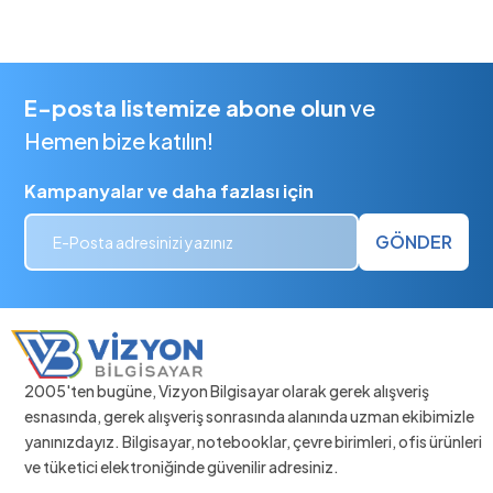
E-posta listemize abone olun
ve
Hemen bize katılın!
Kampanyalar ve daha fazlası için
GÖNDER
2005'ten bugüne, Vizyon Bilgisayar olarak gerek alışveriş
esnasında, gerek alışveriş sonrasında alanında uzman ekibimizle
yanınızdayız. Bilgisayar, notebooklar, çevre birimleri, ofis ürünleri
ve tüketici elektroniğinde güvenilir adresiniz.