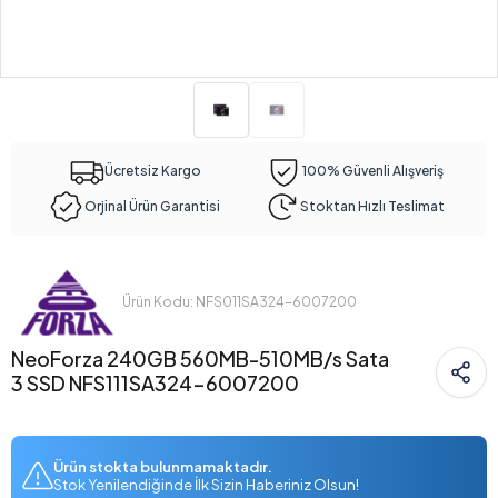
Ücretsiz Kargo
100% Güvenli Alışveriş
Orjinal Ürün Garantisi
Stoktan Hızlı Teslimat
Ürün Kodu: NFS011SA324-6007200
NeoForza 240GB 560MB-510MB/s Sata
3 SSD NFS111SA324-6007200
Ürün stokta bulunmamaktadır.
Stok Yenilendiğinde İlk Sizin Haberiniz Olsun!