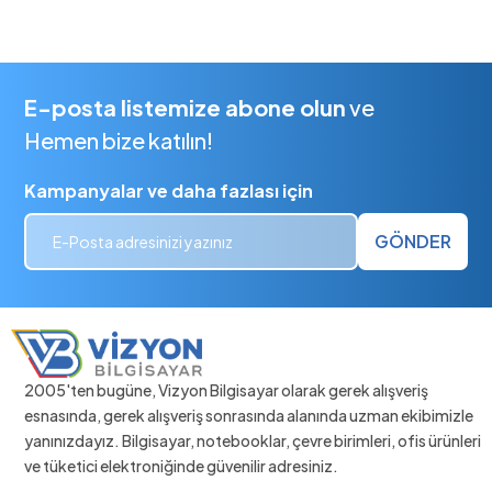
E-posta listemize abone olun
ve
Hemen bize katılın!
Kampanyalar ve daha fazlası için
GÖNDER
2005'ten bugüne, Vizyon Bilgisayar olarak gerek alışveriş
esnasında, gerek alışveriş sonrasında alanında uzman ekibimizle
yanınızdayız. Bilgisayar, notebooklar, çevre birimleri, ofis ürünleri
ve tüketici elektroniğinde güvenilir adresiniz.