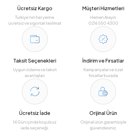
Ücretsiz Kargo
Müşteri Hizmetleri
Türkiye’nin her yerine
Hemen Arayın
ücretsiz ve sigortalı teslimat
0216 550 4300
Taksit Seçenekleri
İndirim ve Fırsatlar
Uygun ödeme ve taksit
Kampanyalar ve özel
avantajları
fırsatlar burada
Ücretsiz İade
Orijinal Ürün
14 Gün içinde koşulsuz
Orijinal ürün garantisiyle
iade seçeneği.
güvendesiniz.