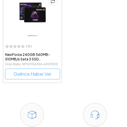
( 0 )
NeoForza 240GB 560MB-
510MB/s Sata 3 SSD
NFS111SA324-6007200
Ürün Kodu: NFS011SA324-6007200
Gelince Haber Ver