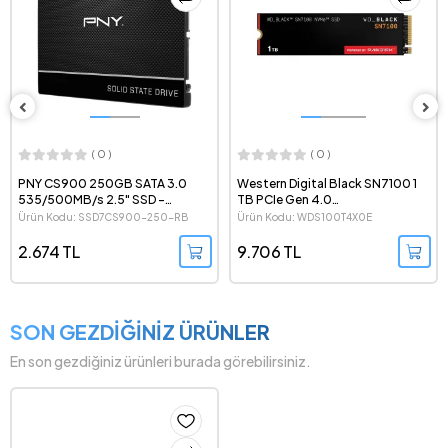
( 0 )
( 0 )
PNY CS900 250GB SATA 3.0
Western Digital Black SN7100 1
535/500MB/s 2.5" SSD -
TB PCIe Gen 4.0
SSD7CS900-250-RB
7250/6900MB/s NVMe M.2 SSD
Ürün Kodu: SSD7CS900-250-RB
Ürün Kodu: WDS100T4X0E
- WDS100T4X0E
2.674 TL
9.706 TL
SON GEZDİĞİNİZ ÜRÜNLER
En son gezdiğiniz ürünleri burada görebilirsiniz.