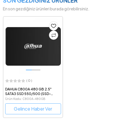
SON GEZDİĞİNİZ ÜRÜNLER
En son gezdiğiniz ürünleri burada görebilirsiniz.
( 0 )
DAHUA C800A 480 GB 2.5"
SATA3 SSD 550/500 (SSD-
C800AS480G)
Ürün Kodu: C800A-480GB
Gelince Haber Ver