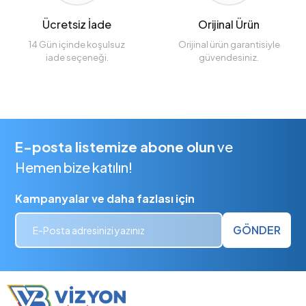
Ücretsiz İade
Orijinal Ürün
14 Gün içinde koşulsuz
Orijinal ürün garantisiyle
iade seçeneği.
güvendesiniz.
E-posta listemize abone olun
ve
Hemen bize katılın!
Kampanyalar ve daha fazlası için
GÖNDER