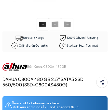
Ücretsiz Kargo
100% Güvenli Alışveriş
Orjinal Ürün Garantisi
Stoktan Hızlı Teslimat
Ürün Kodu: C800A-480GB
DAHUA C800A 480 GB 2.5" SATA3 SSD
550/500 (SSD-C800AS480G)
Ürün stokta bulunmamaktadır.
Stok Yenilendiğinde İlk Sizin Haberiniz Olsun!