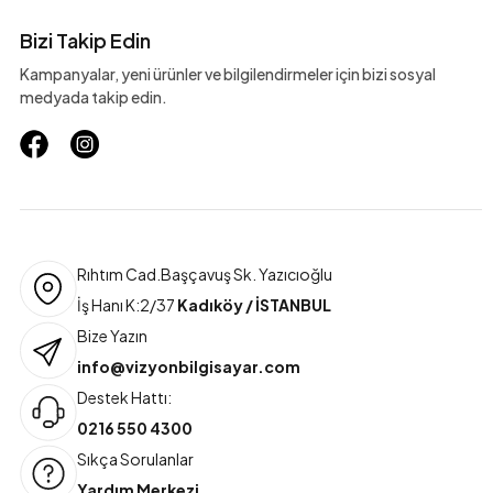
Bizi Takip Edin
Kampanyalar, yeni ürünler ve bilgilendirmeler için bizi sosyal
medyada takip edin.
Rıhtım Cad.Başçavuş Sk. Yazıcıoğlu
İş Hanı K:2/37
Kadıköy / İSTANBUL
Bize Yazın
info@vizyonbilgisayar.com
Destek Hattı:
0216 550 4300
Sıkça Sorulanlar
Yardım Merkezi